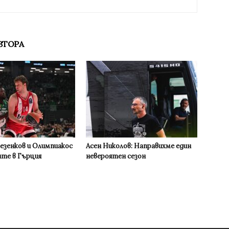
ВТОРА
Везенков и Олимпиакос
Асен Николов: Направихме един
ите в Гърция
невероятен сезон