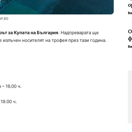
о
В
AP.BG
О
рът за Купата на България
. Надпреварата ще
ф
 излъчен носителят на трофея през тази година.
В
– 16.00 ч.
19.00 ч.