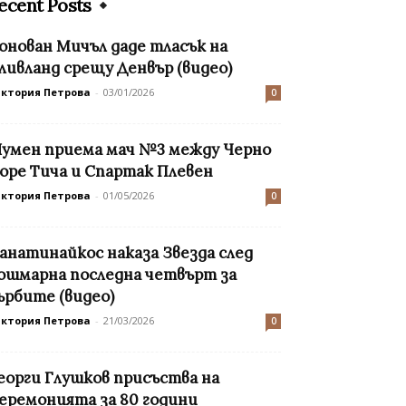
ecent Posts
онован Мичъл даде тласък на
ливланд срещу Денвър (видео)
иктория Петрова
-
03/01/2026
0
умен приема мач №3 между Черно
оре Тича и Спартак Плевен
иктория Петрова
-
01/05/2026
0
анатинайкос наказа Звезда след
ошмарна последна четвърт за
ърбите (видео)
иктория Петрова
-
21/03/2026
0
еорги Глушков присъства на
еремонията за 80 години