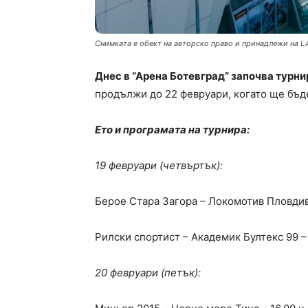
Снимката е обект на авторско право и принадлежи на L
Днес в “Арена Ботевград” започва турни
продължи до 22 февруари, когато ще бъде
Ето и програмата на турнира:
19 февруари (четвъртък):
Берое Стара Загора – Локомотив Пловдив 
Рилски спортист – Академик Бултекс 99 – 
20 февруари (петък):