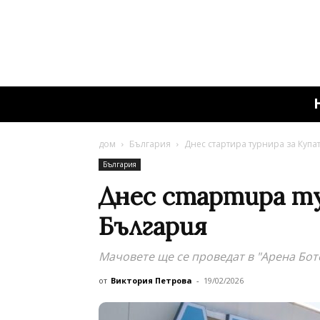
дом
България
Днес стартира турнира за Купа
България
Днес стартира ту
България
Мачовете ще се проведат в "Арена Бот
от
Виктория Петрова
-
19/02/2026