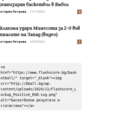
рганизиран баскетбол в Ямбол
иктория Петрова
-
27/11/2025
0
клахома удари Минесота за 2-0 във
иналите на Запад (видео)
иктория Петрова
-
23/05/2025
1
<a 
href="https://www.flashscore.bg/bask
etball/" target="_blank"><img 
src="http://bball.bg/wp-
content/uploads/2024/11/Flashscore_L
ockup_Positive_RGB-svg.png" 
alt="Баскетболни резултати и 
статистика"></a>