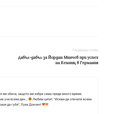
Следваща статия
Дабъл-дабъл за Йордан Минчев при успех
на Кемниц в Германия
тя ме обича, защото ме избра сама преди много време.
ме учи всеки ден...
Любим цитат: "Искам да спечеля всеки
разя да губя", Лука Дончич!