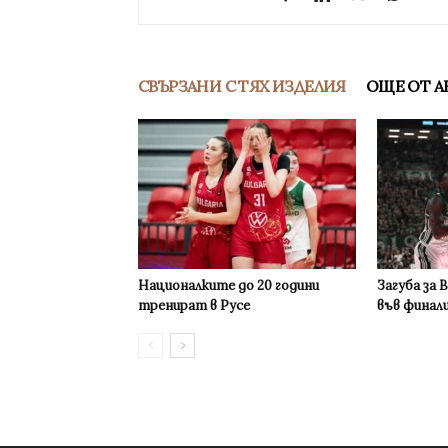
СВЪРЗАНИ С ТЯХ ИЗДЕЛИЯ
ОЩЕ ОТ А
Националките до 20 години
Загуба за 
тренират в Русе
във финал