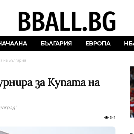
НАЧАЛНА
БЪЛГАРИЯ
ЕВРОПА
НБ
та на България
рнира за Купата на
евград"
341