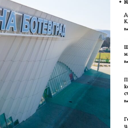
R
Д
К
В
Ш
м
В
П
к
с
В
Г
ц