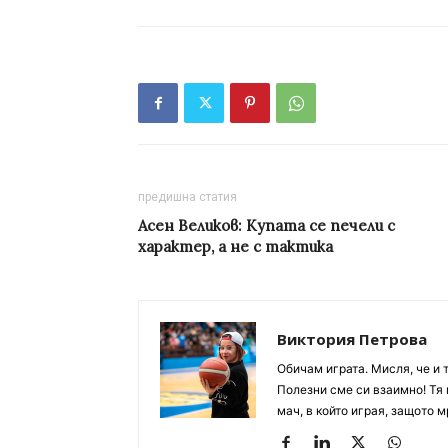
предишна статия
Асен Великов: Купата се печели с
характер, а не с тактика
Виктория Петрова
Обичам играта. Мисля, че и 
Полезни сме си взаимно! Тя 
мач, в който играя, защото м