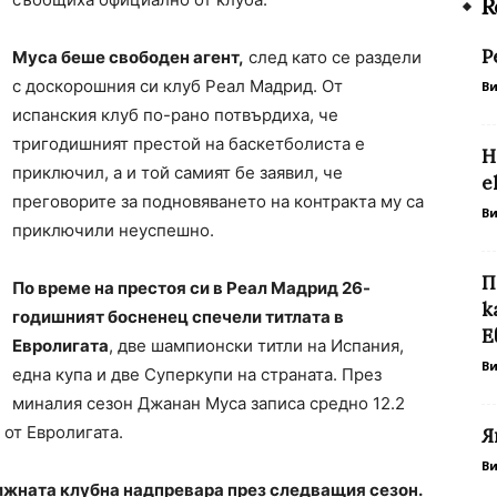
R
Р
Муса беше свободен агент,
след като се раздели
с доскорошния си клуб Реал Мадрид. От
В
испанския клуб по-рано потвърдиха, че
тригодишният престой на баскетболиста е
Н
приключил, а и той самият бе заявил, че
е
преговорите за подновяването на контракта му са
В
приключили неуспешно.
П
По време на престоя си в Реал Мадрид 26-
к
годишният босненец спечели титлата в
Е
Евролигата
, две шампионски титли на Испания,
В
една купа и две Суперкупи на страната. През
миналия сезон Джанан Муса записа средно 12.2
 от Евролигата.
Я
В
ижната клубна надпревара през следващия сезон.