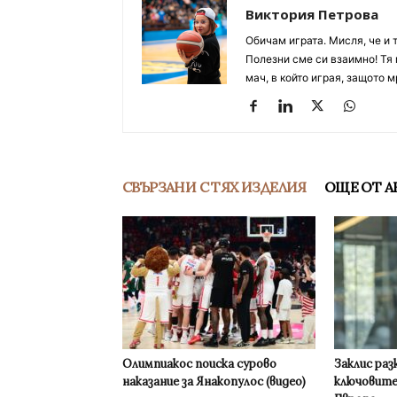
Виктория Петрова
Обичам играта. Мисля, че и 
Полезни сме си взаимно! Тя 
мач, в който играя, защото м
СВЪРЗАНИ С ТЯХ ИЗДЕЛИЯ
ОЩЕ ОТ А
Олимпиакос поиска сурово
Заклис раз
наказание за Янакопулос (видео)
ключовите