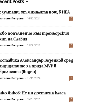
ecent Posts
езултати от миналата нощ в НБА
иктория Петрова
-
14/12/2024
0
ово попълнение към треньорския
кип на Славия
иктория Петрова
-
06/09/2025
0
оставиха Александър Везенков сред
андидатите за приза MVP в
вролигата (видео)
иктория Петрова
-
06/11/2024
0
нко Янков: Не ни достигна класа
иктория Петрова
-
19/01/2025
0