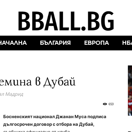
НАЧАЛНА
БЪЛГАРИЯ
ЕВРОПА
НБ
емина в Дубай
еал Мадрид
653
Босненският национал Джанан Муса подписа
дългосрочен договор с отбора на Дубай,
съобщиха официално от клуба.