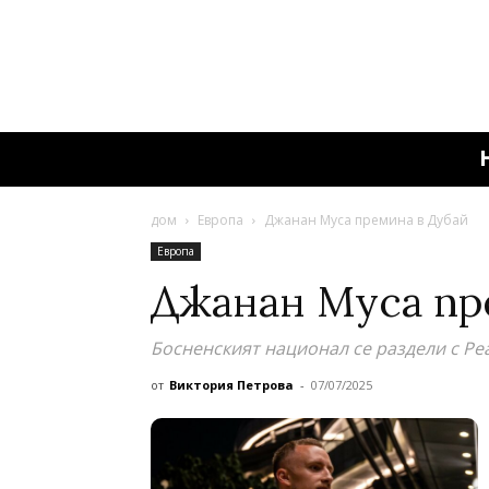
дом
Европа
Джанан Муса премина в Дубай
Европа
Джанан Муса пр
Босненският национал се раздели с Р
от
Виктория Петрова
-
07/07/2025