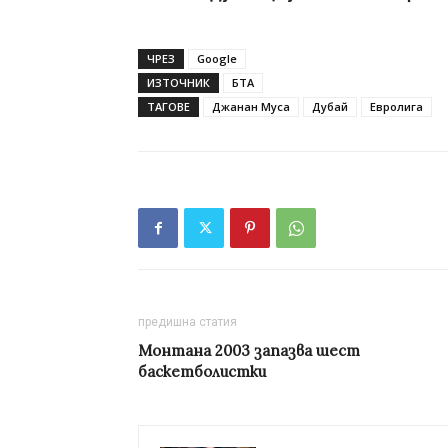
ЧРЕЗ
Google
ИЗТОЧНИК
БТА
ТАГОВЕ
Джанан Муса
Дубай
Евролига
предишна статия
Монтана 2003 запазва шест
баскетболистки