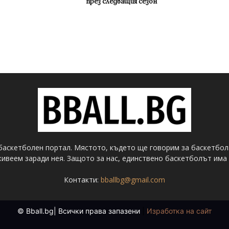
през следващия сезон
баскетболен портал. Мястото, където ще говорим за баскетбол
ивеем заради нея. Защото за нас, единствено баскетболът има 
Контакти:
bballbg@gmail.com
© Bball.bg| Всички права запазени
|
Изработка на сайт