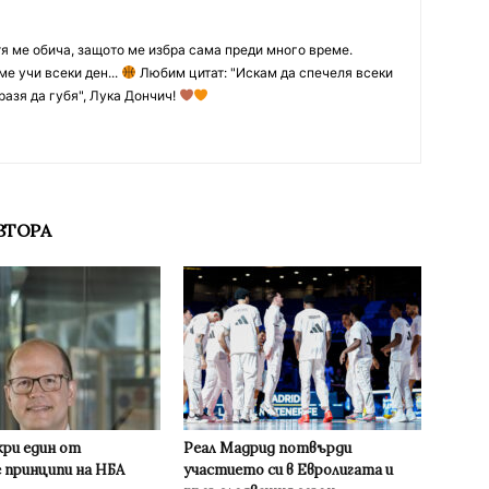
тя ме обича, защото ме избра сама преди много време.
ме учи всеки ден...
Любим цитат: "Искам да спечеля всеки
разя да губя", Лука Дончич!
ВТОРА
кри един от
Реал Мадрид потвърди
 принципи на НБА
участието си в Евролигата и