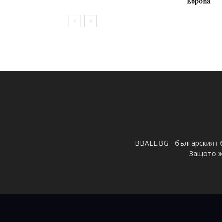
Европа
BBALL.BG - българският 
Защото ж