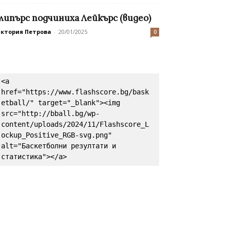
липърс подчиниха Лейкърс (видео)
иктория Петрова
-
20/01/2025
0
<a 
href="https://www.flashscore.bg/bask
etball/" target="_blank"><img 
src="http://bball.bg/wp-
content/uploads/2024/11/Flashscore_L
ockup_Positive_RGB-svg.png" 
alt="Баскетболни резултати и 
статистика"></a>