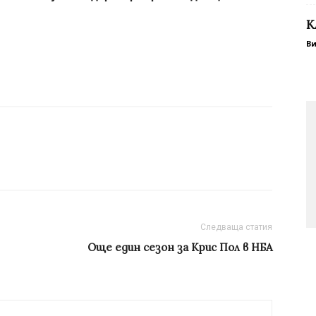
К
В
Следваща статия
Още един сезон за Крис Пол в НБА