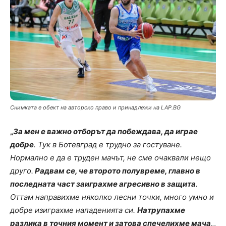
Снимката е обект на авторско право и принадлежи на LAP.BG
„
За мен е важно отборът да побеждава, да играе
добре
. Тук в Ботевград е трудно за гостуване.
Нормално е да е труден мачът, не сме очаквали нещо
друго.
Радвам се, че второто полувреме, главно в
последната част заиграхме агресивно в защита
.
Оттам направихме няколко лесни точки, много умно и
добре изиграхме нападенията си.
Натрупахме
разлика в точния момент и затова спечелихме мача
„,