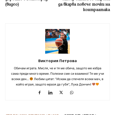
(видео)
да вкарва повече точки на
контраатака
Виктория Петрова
Обичам играта. Мисля, че и тя ме обича, защото ме избра
сама преди много време. Полезни сме си взаимно! Тя ме учи
всеки ден...
Любим цитат: "Искам да спечеля всеки мач, в
който играя, защото мразя да губя", Лука Дончич!