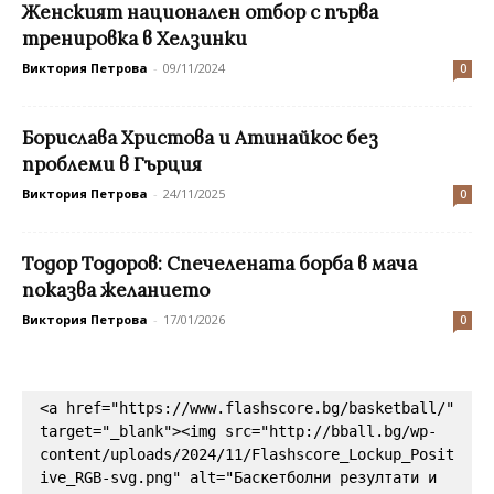
Женският национален отбор с първа
тренировка в Хелзинки
Виктория Петрова
-
09/11/2024
0
Борислава Христова и Атинайкос без
проблеми в Гърция
Виктория Петрова
-
24/11/2025
0
Тодор Тодоров: Спечелената борба в мача
показва желанието
Виктория Петрова
-
17/01/2026
0
<a href="https://www.flashscore.bg/basketball/" 
target="_blank"><img src="http://bball.bg/wp-
content/uploads/2024/11/Flashscore_Lockup_Posit
ive_RGB-svg.png" alt="Баскетболни резултати и 