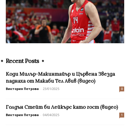
Recent Posts
Коди Милър-Макинтайър и Цървена Звезда
паднаха от Макаби Тел Авив (видео)
Виктория Петрова
-
23/01/2025
0
Голдън Стейт би Лейкърс като гост (видео)
Виктория Петрова
-
04/04/2025
1