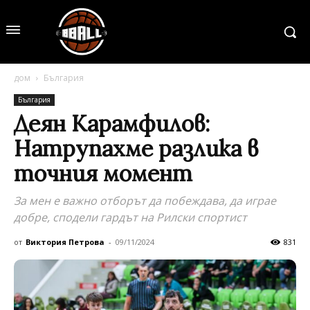
дом
България
България
Деян Карамфилов:
Натрупахме разлика в
точния момент
За мен е важно отборът да побеждава, да играе
добре, сподели гардът на Рилски спортист
от
Виктория Петрова
-
09/11/2024
831