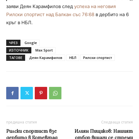
заяви Деян Карамфилов след
успеха на неговия
Рилски спортист над Балкан със 76:68
в дербито на 6
кръг в НБЛ.
ЧРЕЗ
Google
ИЗТОЧНИК
Max Sport
ТАГОВЕ
Деян Карамфилов
НБЛ
Рилски спортист
предишна статия
Следваща статия
Рилски спортист взе
Илиян Пищиков: Нашият
дербито в Ботевград
отбор винаги се стреми