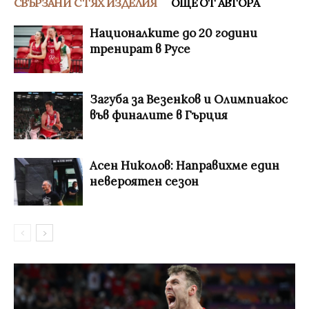
СВЪРЗАНИ С ТЯХ ИЗДЕЛИЯ
ОЩЕ ОТ АВТОРА
Националките до 20 години
тренират в Русе
Загуба за Везенков и Олимпиакос
във финалите в Гърция
Асен Николов: Направихме един
невероятен сезон