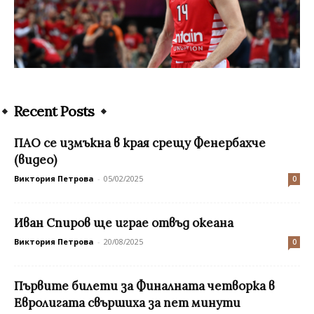
Recent Posts
ПАО се измъкна в края срещу Фенербахче
(видео)
Виктория Петрова
-
05/02/2025
0
Иван Спиров ще играе отвъд океана
Виктория Петрова
-
20/08/2025
0
Първите билети за Финалната четворка в
Евролигата свършиха за пет минути