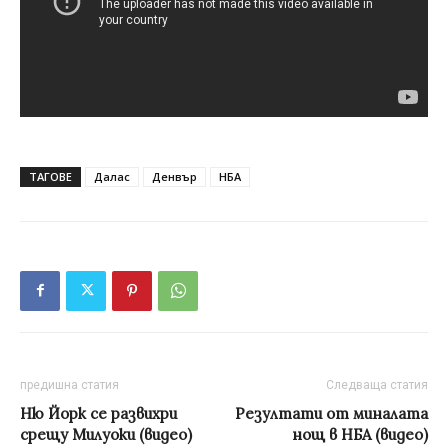
ТАГОВЕ
Далас
Денвър
НБА
предишна статия
Следваща статия
Ню Йорк се развихри
Резултати от миналата
срещу Милуоки (видео)
нощ в НБА (видео)