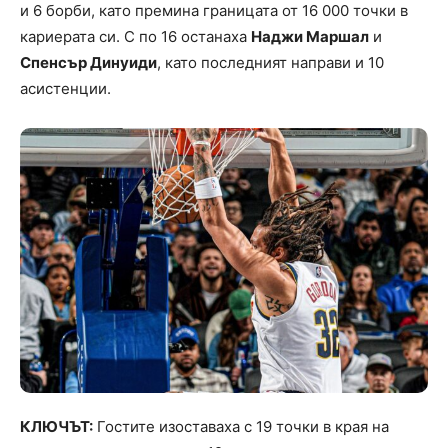
и 6 борби, като премина границата от 16 000 точки в
кариерата си. С по 16 останаха
Наджи Маршал
и
Спенсър Динуиди
, като последният направи и 10
асистенции.
КЛЮЧЪТ:
Гостите изоставаха с 19 точки в края на