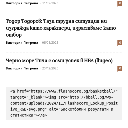
Виктория Петрова
-
11/02/2026
0
Тодор Тодоров: Тази трудна ситуация ни
изгражда като характери, израстваме като
отбор
Виктория Петрова
-
05/05/2025
0
Черно море Тича с осми успех в НБЛ (видео)
Виктория Петрова
-
20/12/2025
0
<a href="https://www.flashscore.bg/basketball/" 
target="_blank"><img src="http://bball.bg/wp-
content/uploads/2024/11/Flashscore_Lockup_Posit
ive_RGB-svg.png" alt="Баскетболни резултати и 
статистика"></a>