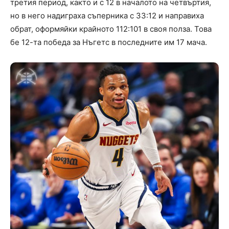
третия период, както и с 12 в началото на четвъртия,
но в него надиграха съперника с 33:12 и направиха
обрат, оформяйки крайното 112:101 в своя полза. Това
бе 12-та победа за Нъгетс в последните им 17 мача.