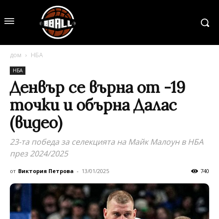
дом
НБА
НБА
Денвър се върна от -19
точки и обърна Далас
(видео)
23-та победа за селекцията на Майк Малоун в НБА
през 2024/2025
от
Виктория Петрова
-
13/01/2025
740