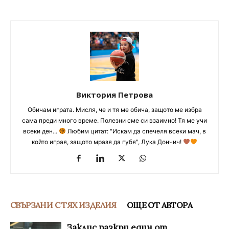
Виктория Петрова
Обичам играта. Мисля, че и тя ме обича, защото ме избра
сама преди много време. Полезни сме си взаимно! Тя ме учи
всеки ден...
Любим цитат: "Искам да спечеля всеки мач, в
който играя, защото мразя да губя", Лука Дончич!
СВЪРЗАНИ С ТЯХ ИЗДЕЛИЯ
ОЩЕ ОТ АВТОРА
Заклис разкри един от