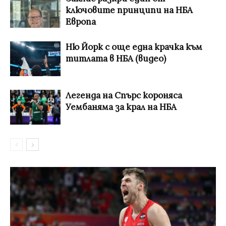
ключовите принципи на НБА
Европа
Ню Йорк с още една крачка към
титлата в НБА (видео)
Легенда на Спърс короняса
Уембаняма за крал на НБА