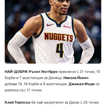
НАЙ-ДОБРИ: Ръсел Уестбрук
приключи с 21 точки, 10
борби и 7 асистенции за Денвър.
Никола Йокич
добави 19, 18 борби и 9 асистенции.
Джамал Мъри
се
разписа със 17 точки.
Клей Томпсън
бе най-резултатен за Далас с 25 точки