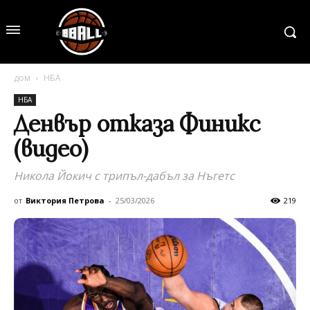
дом
НБА
НБА
Денвър отказа Финикс
(видео)
Никола Йокич с трипъл-дабъл за Нъгетс
от
Виктория Петрова
-
25/03/2026
219