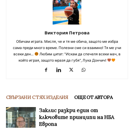
Виктория Петрова
Обичам играта. Мисля, че и тя ме обича, защото ме избра
сама преди много време. Полезни сме си взаимно! Тя ме учи
всеки ден...
Любим цитат: "Искам да спечеля всеки мач, в
който играя, защото мразя да губя", Лука Дончич!
СВЪРЗАНИ С ТЯХ ИЗДЕЛИЯ
ОЩЕ ОТ АВТОРА
Заклис разкри един от
ключовите принципи на НБА
Европа