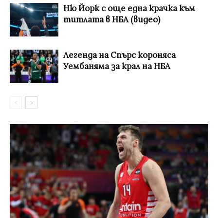
Ню Йорк с още една крачка към
титлата в НБА (видео)
Легенда на Спърс короняса
Уембаняма за крал на НБА