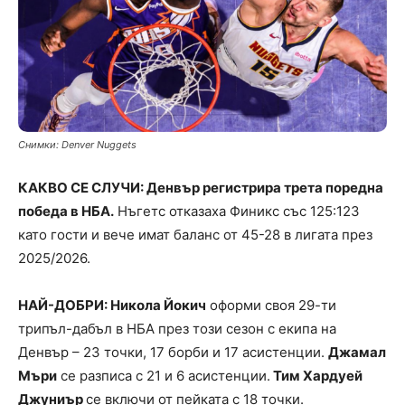
Снимки: Denver Nuggets
КАКВО СЕ СЛУЧИ: Денвър регистрира трета поредна
победа в НБА.
Нъгетс отказаха Финикс със 125:123
като гости и вече имат баланс от 45-28 в лигата през
2025/2026.
НАЙ-ДОБРИ: Никола Йокич
оформи своя 29-ти
трипъл-дабъл в НБА през този сезон с екипа на
Денвър – 23 точки, 17 борби и 17 асистенции.
Джамал
Мъри
се разписа с 21 и 6 асистенции.
Тим Хардуей
Джуниър
се включи от пейката с 18 точки.