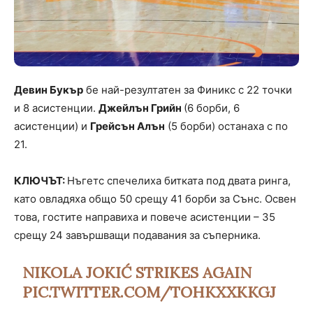
Девин Букър
бе най-резултатен за Финикс с 22 точки
и 8 асистенции.
Джейлън Грийн
(6 борби, 6
асистенции) и
Грейсън Алън
(5 борби) останаха с по
21.
КЛЮЧЪТ:
Нъгетс спечелиха битката под двата ринга,
като овладяха общо 50 срещу 41 борби за Сънс. Освен
това, гостите направиха и повече асистенции – 35
срещу 24 завършващи подавания за съперника.
NIKOLA JOKIĆ STRIKES AGAIN
PIC.TWITTER.COM/TOHKXXKKGJ