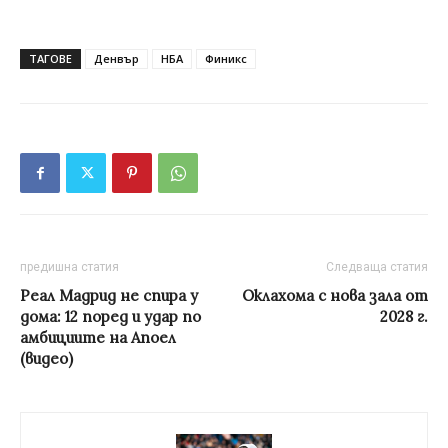
ТАГОВЕ
Денвър
НБА
Финикс
предишна статия
Следваща статия
Реал Мадрид не спира у
Оклахома с нова зала от
дома: 12 поред и удар по
2028 г.
амбициите на Апоел
(видео)