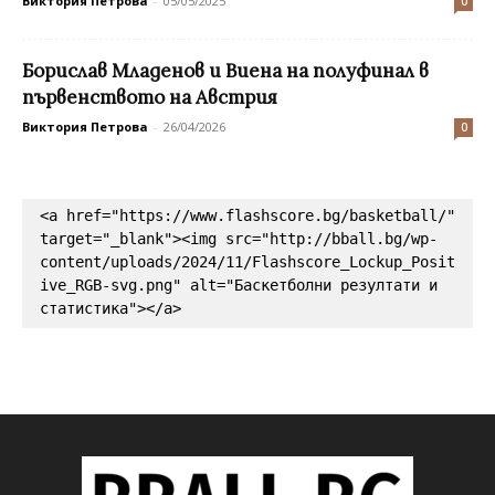
Виктория Петрова
-
05/05/2025
0
Борислав Младенов и Виена на полуфинал в
първенството на Австрия
Виктория Петрова
-
26/04/2026
0
<a href="https://www.flashscore.bg/basketball/" 
target="_blank"><img src="http://bball.bg/wp-
content/uploads/2024/11/Flashscore_Lockup_Posit
ive_RGB-svg.png" alt="Баскетболни резултати и 
статистика"></a>