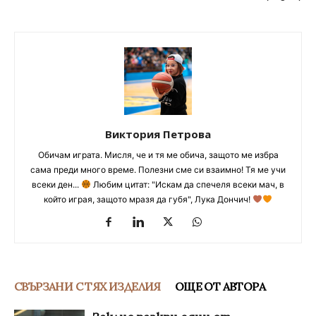
Виктория Петрова
Обичам играта. Мисля, че и тя ме обича, защото ме избра
сама преди много време. Полезни сме си взаимно! Тя ме учи
всеки ден...
Любим цитат: "Искам да спечеля всеки мач, в
който играя, защото мразя да губя", Лука Дончич!
СВЪРЗАНИ С ТЯХ ИЗДЕЛИЯ
ОЩЕ ОТ АВТОРА