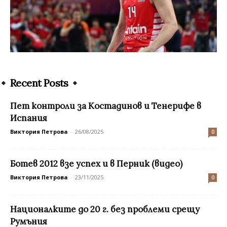
Recent Posts
Пет контроли за Костадинов и Тенерифе в
Испания
Виктория Петрова
-
26/08/2025
0
Ботев 2012 взе успех и в Перник (видео)
Виктория Петрова
-
23/11/2025
0
Националките до 20 г. без проблеми срещу
Румъния