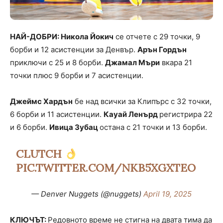
НАЙ-ДОБРИ: Никола Йокич
се отчете с 29 точки, 9
борби и 12 асистенции за Денвър.
Арън Гордън
приключи с 25 и 8 борби.
Джамал Мъри
вкара 21
точки плюс 9 борби и 7 асистенции.
Джеймс Хардън
бе над всички за Клипърс с 32 точки,
6 борби и 11 асистенции.
Кауай Ленърд
регистрира 22
и 6 борби.
Ивица Зубац
остана с 21 точки и 13 борби.
CLUTCH
PIC.TWITTER.COM/NKB5XGXTEO
— Denver Nuggets (@nuggets)
April 19, 2025
КЛЮЧЪТ:
Редовното време не стигна на двата тима да