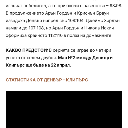
излъчат победител, а то приключи с равенство – 98:98.
В продължението Арън Гордън и Крисчън Браун
изведоха Денвър напред със 108:104. Джеймс Хардън
намали до 107:108, но Арън Гордън и Никола Йокич
оформиха крайното 112:110 в полза на домакините.
КАКВО ПРЕДСТОИ:
В серията се играе до четири
успеха от седем двубоя.
Мач №2 между Денвър и
Клипърс ще бъде на 22 април.
СТАТИСТИКА ОТ ДЕНВЪР – КЛИПЪРС