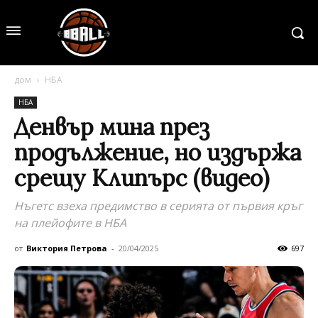
дом
НБА
НБА
Денвър мина през
продължение, но издържа
срещу Клипърс (видео)
Нъгетс взеха предимство в серията от първия кръг
на плейофите в НБА
от
Виктория Петрова
-
20/04/2025
697