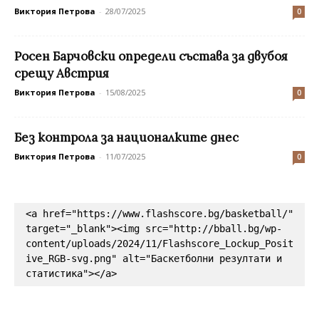
Виктория Петрова
-
28/07/2025
0
Росен Барчовски определи състава за двубоя
срещу Австрия
Виктория Петрова
-
15/08/2025
0
Без контрола за националките днес
Виктория Петрова
-
11/07/2025
0
<a href="https://www.flashscore.bg/basketball/" 
target="_blank"><img src="http://bball.bg/wp-
content/uploads/2024/11/Flashscore_Lockup_Posit
ive_RGB-svg.png" alt="Баскетболни резултати и 
статистика"></a>