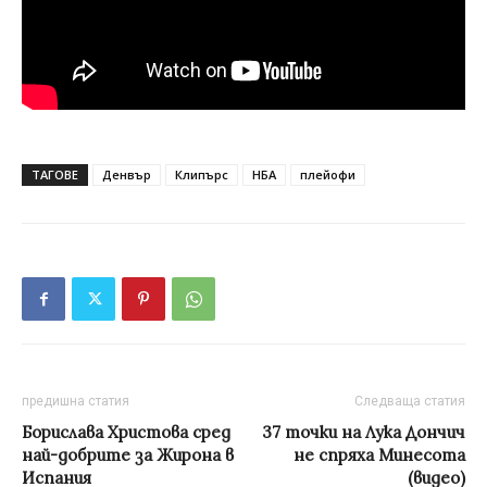
ТАГОВЕ
Денвър
Клипърс
НБА
плейофи
предишна статия
Следваща статия
Борислава Христова сред
37 точки на Лука Дончич
най-добрите за Жирона в
не спряха Минесота
Испания
(видео)