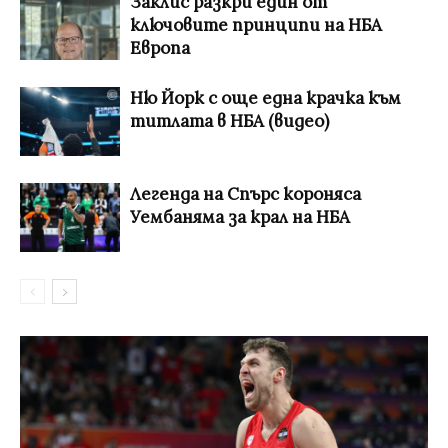
Заклис разкри един от
ключовите принципи на НБА
Европа
Ню Йорк с още една крачка към
титлата в НБА (видео)
Легенда на Спърс короняса
Уембаняма за крал на НБА