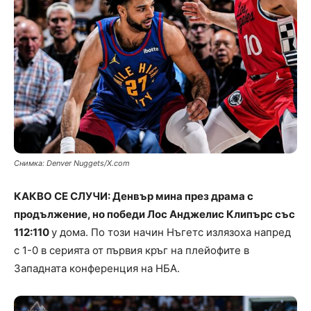
Снимка: Denver Nuggets/X.com
КАКВО СЕ СЛУЧИ: Денвър мина през драма с
продължение, но победи Лос Анджелис Клипърс със
112:110
у дома. По този начин Нъгетс излязоха напред
с 1-0 в серията от първия кръг на плейофите в
Западната конференция на НБА.