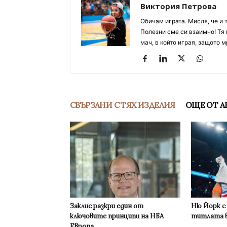
Виктория Петрова
Обичам играта. Мисля, че и 
Полезни сме си взаимно! Тя 
мач, в който играя, защото м
СВЪРЗАНИ С ТЯХ ИЗДЕЛИЯ
ОЩЕ ОТ А
Заклис разкри един от
Ню Йорк с
ключовите принципи на НБА
титлата в
Европа