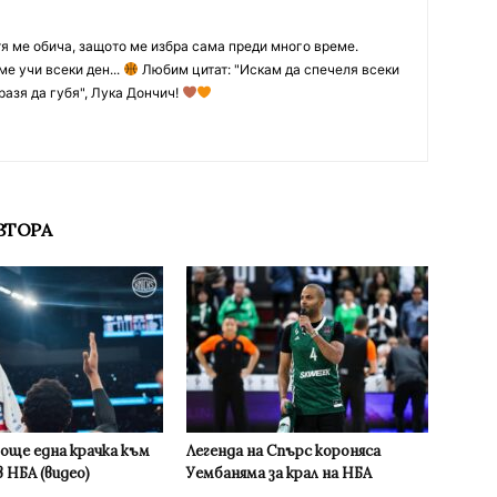
тя ме обича, защото ме избра сама преди много време.
ме учи всеки ден...
Любим цитат: "Искам да спечеля всеки
разя да губя", Лука Дончич!
ВТОРА
 още една крачка към
Легенда на Спърс короняса
 НБА (видео)
Уембаняма за крал на НБА