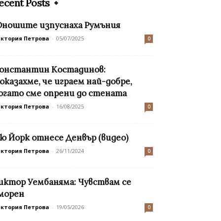
ecent Posts
ношите изпуснаха Румъния
иктория Петрова
-
05/07/2025
0
онстантин Костадинов:
оказахме, че играем най-добре,
огато сме опрени до стената
иктория Петрова
-
16/08/2025
0
ю Йорк отнесе Денвър (видео)
иктория Петрова
-
26/11/2024
0
иктор Уембаняма: Чувствам се
морен
иктория Петрова
-
19/05/2026
0