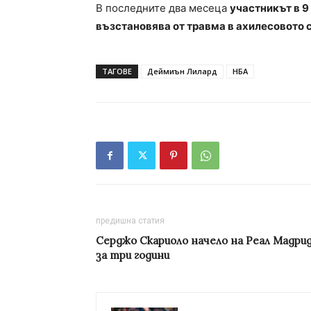
В последните два месеца
участникът в 9
възстановява от травма в ахилесовото 
ТАГОВЕ
Деймиън Лилард
НБА
предишна статия
Серджо Скариоло начело на Реал Мадри
за три години