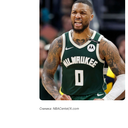
Снимка: NBACentel/X.com