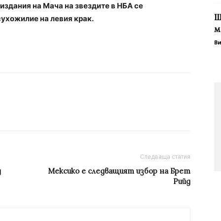
 издания на Мача на звездите в НБА се
Ш
сухожилие на левия крак.
м
В
Следваща статия
д
Мексико е следващият избор на Брет
Рийд