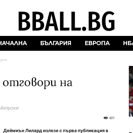
НАЧАЛНА
БЪЛГАРИЯ
ЕВРОПА
НБ
ците
 отговори на
 Милуоки
631
Деймиън Лилард излезе с първа публикация в