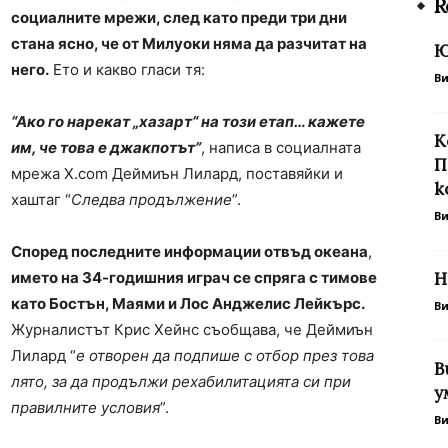
R
социалните мрежи, след като преди три дни
стана ясно, че от Милуоки няма да разчитат на
Ю
него.
Ето и какво гласи тя:
В
“Ако го нарекат „хазарт“ на този етап… кажете
К
им, че това е джакпотът”
, написа в социалната
П
мрежа X.com Деймиън Лилард, поставяйки и
к
хаштаг “
Следва продължение
”.
В
Според последните информации отвъд океана
,
името на 34-годишния играч се спряга с тимове
Н
като Бостън, Маями и Лос Анджелис Лейкърс.
В
Журналистът Крис Хейнс съобщава, че Деймиън
Лилард “
е отворен да подпише с отбор през това
В
лято, за да продължи рехабилитацията си при
у
правилните условия
”.
В