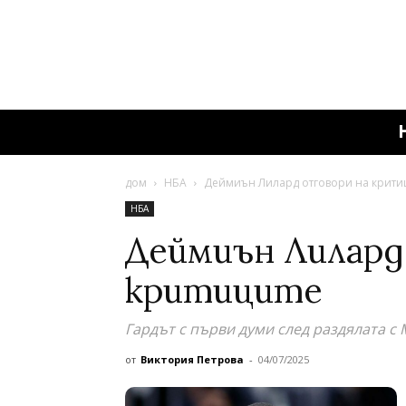
дом
НБА
Деймиън Лилард отговори на крити
НБА
Деймиън Лилард
критиците
Гардът с първи думи след раздялата с
от
Виктория Петрова
-
04/07/2025