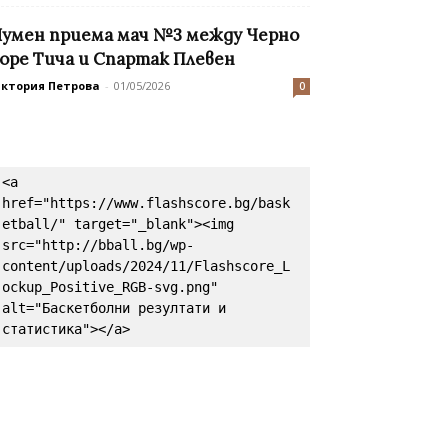
умен приема мач №3 между Черно
оре Тича и Спартак Плевен
иктория Петрова
-
01/05/2026
0
<a 
href="https://www.flashscore.bg/bask
etball/" target="_blank"><img 
src="http://bball.bg/wp-
content/uploads/2024/11/Flashscore_L
ockup_Positive_RGB-svg.png" 
alt="Баскетболни резултати и 
статистика"></a>