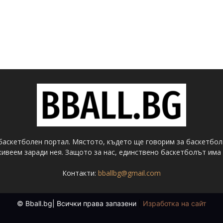
баскетболен портал. Мястото, където ще говорим за баскетбол
ивеем заради нея. Защото за нас, единствено баскетболът има 
Контакти:
bballbg@gmail.com
© Bball.bg| Всички права запазени
|
Изработка на сайт