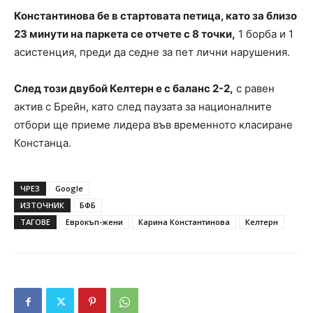
Константинова бе в стартовата петица, като за близо
23 минути на паркета се отчете с 8 точки,
1 борба и 1
асистенция, преди да седне за пет лични нарушения.
След този двубой Келтерн е с баланс 2-2,
с равен
актив с Брейн, като след паузата за националните
отбори ще приеме лидера във временното класиране
Констанца.
ЧРЕЗ
Google
ИЗТОЧНИК
БФБ
ТАГОВЕ
Еврокъп-жени
Карина Константинова
Келтерн