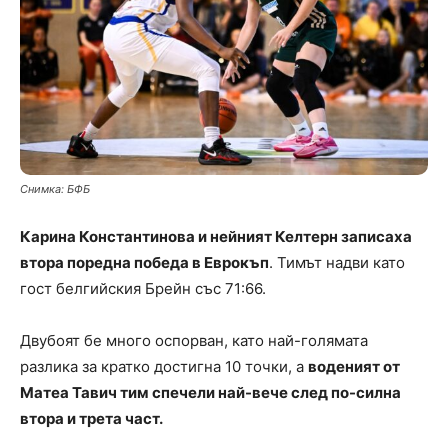
Снимка: БФБ
Карина Константинова и нейният Келтерн записаха
втора поредна победа в Еврокъп
. Тимът надви като
гост белгийския Брейн със 71:66.
Двубоят бе много оспорван, като най-голямата
разлика за кратко достигна 10 точки, а
воденият от
Матеа Тавич тим спечели най-вече след по-силна
втора и трета част.