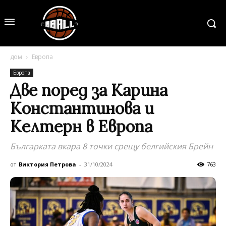
дом
Европа
Европа
Две поред за Карина
Константинова и
Келтерн в Европа
Българката вкара 8 точки срещу белгийския Брейн
от
Виктория Петрова
-
31/10/2024
763