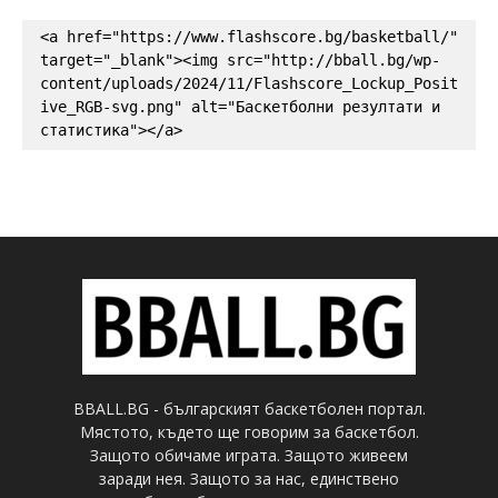
<a href="https://www.flashscore.bg/basketball/" 
target="_blank"><img src="http://bball.bg/wp-
content/uploads/2024/11/Flashscore_Lockup_Posit
ive_RGB-svg.png" alt="Баскетболни резултати и 
статистика"></a>
BBALL.BG - българският баскетболен портал.
Мястото, където ще говорим за баскетбол.
Защото обичаме играта. Защото живеем
заради нея. Защото за нас, единствено