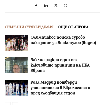
СВЪРЗАНИ С ТЯХ ИЗДЕЛИЯ
ОЩЕ ОТ АВТОРА
Олимпиакос поиска сурово
наказание за Янакопулос (видео)
Заклис разкри един от
ключовите принципи на НБА
Европа
Реал Мадрид потвърди
участието си в Евролигата и
през следващия сезон