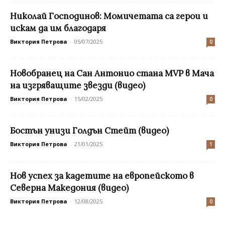
Николай Господинов: Момичетата са герои и
искам да им благодаря
Виктория Петрова
-
05/07/2025
0
Новобранец на Сан Антонио стана MVP в Мача
на изгряващите звезди (видео)
Виктория Петрова
-
15/02/2025
0
Бостън унизи Голдън Стейт (видео)
Виктория Петрова
-
21/01/2025
1
Нов успех за кадетите на европейското в
Северна Македония (видео)
Виктория Петрова
-
12/08/2025
0