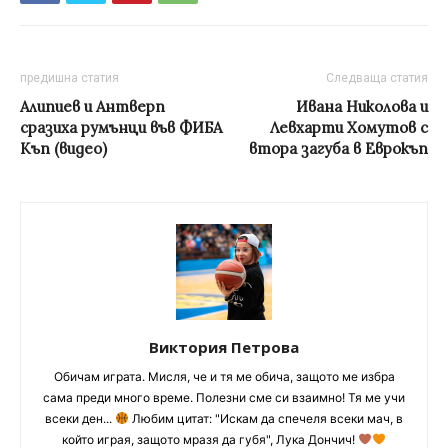
предишна статия
Следваща статия
Алипиев и Антверп
Ивана Николова и
сразиха румънци във ФИБА
Левхарти Хомутов с
Къп (видео)
втора загуба в Еврокъп
Виктория Петрова
Обичам играта. Мисля, че и тя ме обича, защото ме избра
сама преди много време. Полезни сме си взаимно! Тя ме учи
всеки ден...
Любим цитат: "Искам да спечеля всеки мач, в
който играя, защото мразя да губя", Лука Дончич!