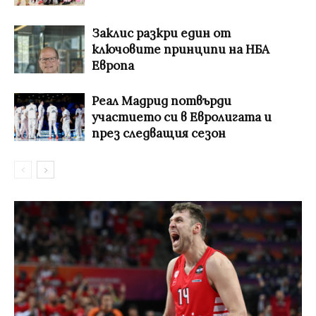
Заклис разкри един от
ключовите принципи на НБА
Европа
Реал Мадрид потвърди
участието си в Евролигата и
през следващия сезон