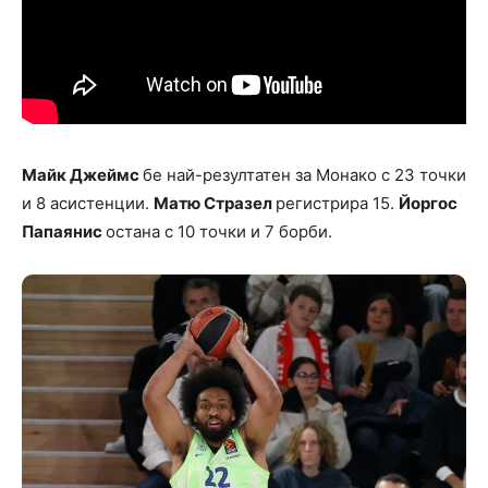
Майк Джеймс
бе най-резултатен за Монако с 23 точки
и 8 асистенции.
Матю Стразел
регистрира 15.
Йоргос
Папаянис
остана с 10 точки и 7 борби.