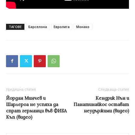
ТАГОВЕ
Барселона
Евролига
Монако
предишна статия
Следваща статия
Йордан Минчев и
Кендрик Нън и
Шарлероа не успяха да
Панатинайкос остават
спрат германци във ФИБА
неудържими (видео)
Къп (видео)