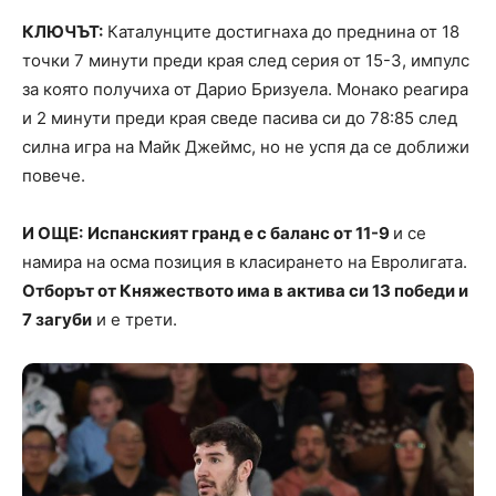
КЛЮЧЪТ:
Каталунците достигнаха до преднина от 18
точки 7 минути преди края след серия от 15-3, импулс
за която получиха от Дарио Бризуела. Монако реагира
и 2 минути преди края сведe пасива си до 78:85 след
силна игра на Майк Джеймс, но не успя да се доближи
повече.
И ОЩЕ:
Испанският гранд е с баланс от 11-9
и се
намира на осма позиция в класирането на Евролигата.
Отборът от Княжеството има в актива си 13 победи и
7 загуби
и е трети.