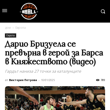
дом
Европа
Европа
Дарио Бризуела се
превърна в герой за Барса
в Княжеството (видео)
Гардът наниза 27 точки за каталунците
от
Виктория Петрова
-
10/01/2025
789