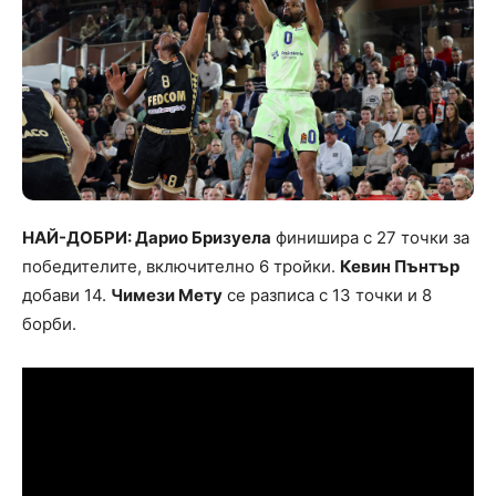
НАЙ-ДОБРИ: Дарио Бризуела
финишира с 27 точки за
победителите, включително 6 тройки.
Кевин Пънтър
добави 14.
Чимези Мету
се разписа с 13 точки и 8
борби.