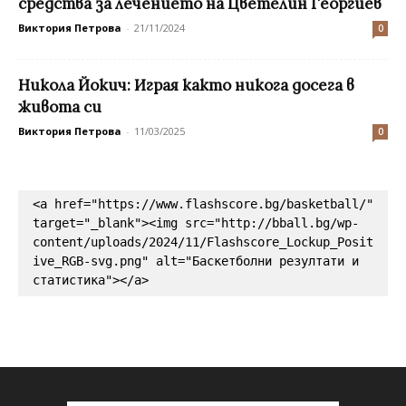
средства за лечението на Цветелин Георгиев
Виктория Петрова
-
21/11/2024
0
Никола Йокич: Играя както никога досега в
живота си
Виктория Петрова
-
11/03/2025
0
<a href="https://www.flashscore.bg/basketball/" 
target="_blank"><img src="http://bball.bg/wp-
content/uploads/2024/11/Flashscore_Lockup_Posit
ive_RGB-svg.png" alt="Баскетболни резултати и 
статистика"></a>