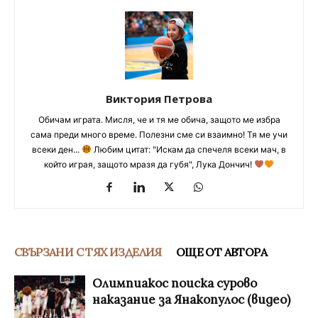
Виктория Петрова
Обичам играта. Мисля, че и тя ме обича, защото ме избра
сама преди много време. Полезни сме си взаимно! Тя ме учи
всеки ден...
Любим цитат: "Искам да спечеля всеки мач, в
който играя, защото мразя да губя", Лука Дончич!
СВЪРЗАНИ С ТЯХ ИЗДЕЛИЯ
ОЩЕ ОТ АВТОРА
Олимпиакос поиска сурово
наказание за Янакопулос (видео)