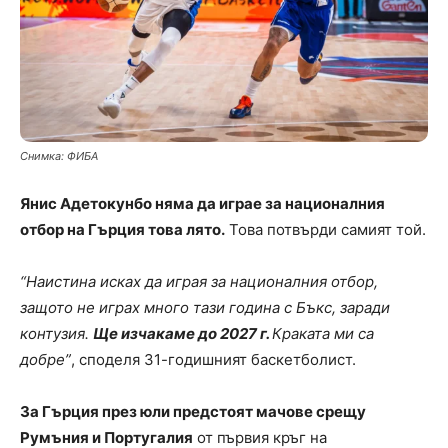
Снимка: ФИБА
Янис Адетокунбо няма да играе за националния
отбор на Гърция това лято.
Това потвърди самият той.
“Наистина исках да играя за националния отбор,
защото не играх много тази година с Бъкс, заради
контузия.
Ще изчакаме до 2027 г.
Краката ми са
добре”
, споделя 31-годишният баскетболист.
За Гърция през юли предстоят мачове срещу
Румъния и Португалия
от първия кръг на