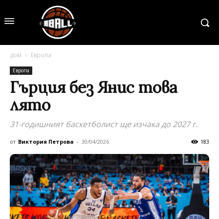
дом
Европа
Европа
Гърция без Янис това
лято
31-годишният баскетболист ще изчака до 2027 г.
от
Виктория Петрова
-
30/04/2026
183