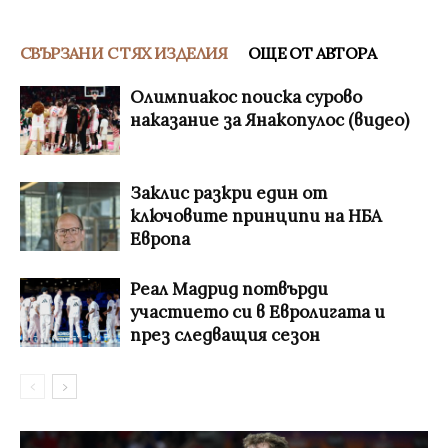
СВЪРЗАНИ С ТЯХ ИЗДЕЛИЯ
ОЩЕ ОТ АВТОРА
Олимпиакос поиска сурово
наказание за Янакопулос (видео)
Заклис разкри един от
ключовите принципи на НБА
Европа
Реал Мадрид потвърди
участието си в Евролигата и
през следващия сезон