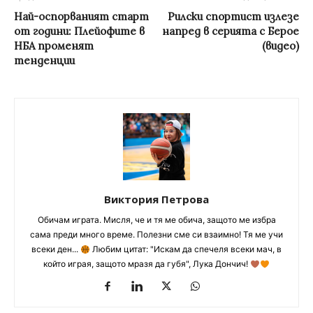
Най-оспорваният старт
Рилски спортист излезе
от години: Плейофите в
напред в серията с Берое
НБА променят
(видео)
тенденции
Виктория Петрова
Обичам играта. Мисля, че и тя ме обича, защото ме избра
сама преди много време. Полезни сме си взаимно! Тя ме учи
всеки ден...
Любим цитат: "Искам да спечеля всеки мач, в
който играя, защото мразя да губя", Лука Дончич!