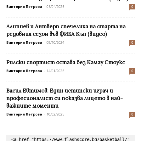
Виктория Петрова
-
06/04/2026
0
Алипиев и Антверп спечелиха на старта на
редовния сезон във ФИБА Къп (видео)
Виктория Петрова
-
09/10/2024
0
Рилски спортист остава без Камау Стоукс
Виктория Петрова
-
14/01/2026
0
Васил Евтимов: Един истински играч и
професионалист си показва лицето в най-
важните моменти
Виктория Петрова
-
10/02/2025
0
<a href="https://www.flashscore.bg/basketball/" 