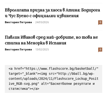
Евролигата призна за хаоса в Атина: Бодирога
и Чус Буено с официални извинения
Виктория Петрова
-
24/05/2026
0
Павлин Иванов сред най-добрите, но това не
стигна на Менорка в Испания
Виктория Петрова
-
13/02/2025
0
<a href="https://www.flashscore.bg/basketball/" 
target="_blank"><img src="http://bball.bg/wp-
content/uploads/2024/11/Flashscore_Lockup_Posit
ive_RGB-svg.png" alt="Баскетболни резултати и 
статистика"></a>