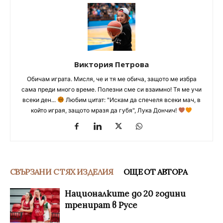
Виктория Петрова
Обичам играта. Мисля, че и тя ме обича, защото ме избра
сама преди много време. Полезни сме си взаимно! Тя ме учи
всеки ден...
Любим цитат: "Искам да спечеля всеки мач, в
който играя, защото мразя да губя", Лука Дончич!
СВЪРЗАНИ С ТЯХ ИЗДЕЛИЯ
ОЩЕ ОТ АВТОРА
Националките до 20 години
тренират в Русе