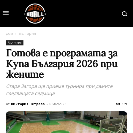
дом
България
България
Готова е програмата за
Kупа България 2026 при
жените
Стара Загора ще приеме турнира при дамите
следващата седмица
от
Виктория Петрова
-
06/02/2026
369