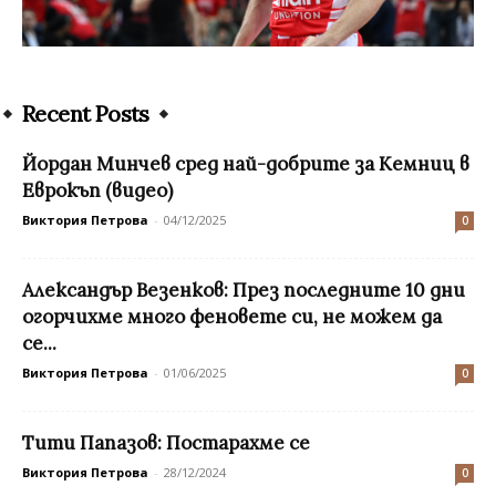
Recent Posts
Йордан Минчев сред най-добрите за Кемниц в
Еврокъп (видео)
Виктория Петрова
-
04/12/2025
0
Александър Везенков: През последните 10 дни
огорчихме много феновете си, не можем да
се...
Виктория Петрова
-
01/06/2025
0
Тити Папазов: Постарахме се
Виктория Петрова
-
28/12/2024
0