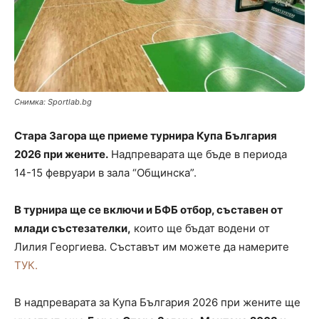
Снимка: Sportlab.bg
Стара Загора ще приеме турнира Купа България
2026 при жените.
Надпреварата ще бъде в периода
14-15 февруари в зала “Общинска”.
В турнира ще се включи и БФБ отбор, съставен от
млади състезателки,
които ще бъдат водени от
Лилия Георгиева. Съставът им можете да намерите
ТУК.
В надпреварата за Купа България 2026 при жените ще