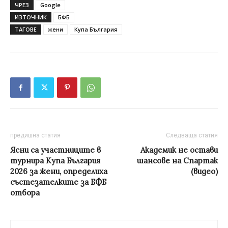
ЧРЕЗ
Google
ИЗТОЧНИК
БФБ
ТАГОВЕ
жени
Купа България
предишна статия
Следваща статия
Ясни са участниците в
Академик не остави
турнира Купа България
шансове на Спартак
2026 за жени, определиха
(видео)
състезателките за БФБ
отбора