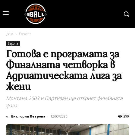
дом
Европа
Европа
Готова е програмата за
Финалната четворка в
Адриатическата лига за
жени
Монтана 2003 и Партизан ще открият финалната
фаза
от
Виктория Петрова
-
12/03/2026
290