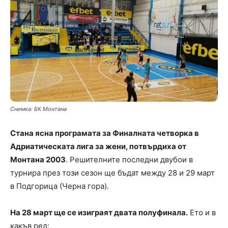
Снимка: БК Монтана
Стана ясна програмата за Финалната четворка в
Адриатическата лига за жени, потвърдиха от
Монтана 2003
. Решителните последни двубои в
турнира през този сезон ще бъдат между 28 и 29 март
в Подгорица (Черна гора).
На 28 март ще се изиграят двата полуфинала.
Ето и в
какъв ред: