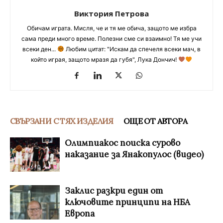
Виктория Петрова
Обичам играта. Мисля, че и тя ме обича, защото ме избра
сама преди много време. Полезни сме си взаимно! Тя ме учи
всеки ден...
Любим цитат: "Искам да спечеля всеки мач, в
който играя, защото мразя да губя", Лука Дончич!
СВЪРЗАНИ С ТЯХ ИЗДЕЛИЯ
ОЩЕ ОТ АВТОРА
Олимпиакос поиска сурово
наказание за Янакопулос (видео)
Заклис разкри един от
ключовите принципи на НБА
Европа