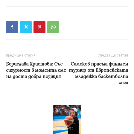
предишна статия
Следваща статия
Борислава Христова: Със
Самоков приема финален
сигурност в момента сме
турнир от Европейската
на доста добра позиция
младежка баскетболна
лига