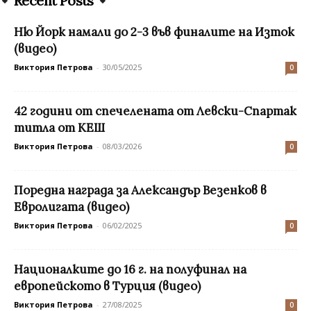
Recent Posts
Ню Йорк намали до 2-3 във финалите на Изток
(видео)
Виктория Петрова
-
30/05/2025
0
42 години от спечелената от Левски-Спартак
титла от КЕШ
Виктория Петрова
-
08/03/2026
0
Поредна награда за Александър Везенков в
Евролигата (видео)
Виктория Петрова
-
06/02/2025
0
Националките до 16 г. на полуфинал на
европейското в Турция (видео)
Виктория Петрова
-
27/08/2025
0