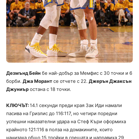
Дезмънд Бейн
бе най-добър за Мемфис с 30 точки и 6
борби.
Джа Морант
се отчете с 22.
Джерън Джаксън
Джуниър
остана с 18 точки.
КЛЮЧЪТ:
14.1 секунди преди края Зак Иди намали
пасива на Гризлис до 116:117, но четири поредни
успешни наказателни удара на Стеф Къри оформиха
крайното 121:116 в полза на домакините, които
нанизаха общо 15 тройки в срещата и направиха 29