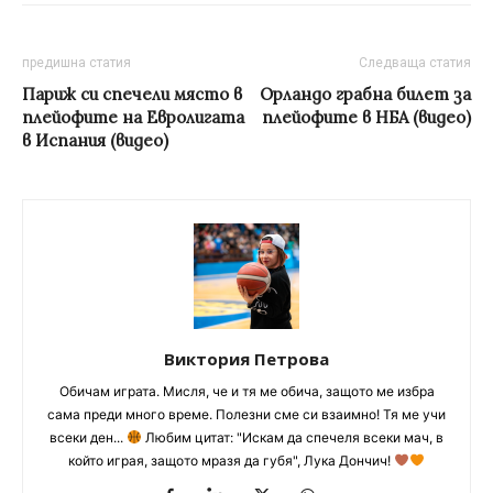
предишна статия
Следваща статия
Париж си спечели място в
Орландо грабна билет за
плейофите на Евролигата
плейофите в НБА (видео)
в Испания (видео)
Виктория Петрова
Обичам играта. Мисля, че и тя ме обича, защото ме избра
сама преди много време. Полезни сме си взаимно! Тя ме учи
всеки ден...
Любим цитат: "Искам да спечеля всеки мач, в
който играя, защото мразя да губя", Лука Дончич!