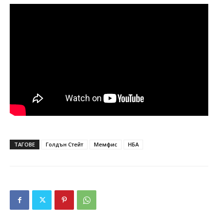
ТАГОВЕ
Голдън Стейт
Мемфис
НБА