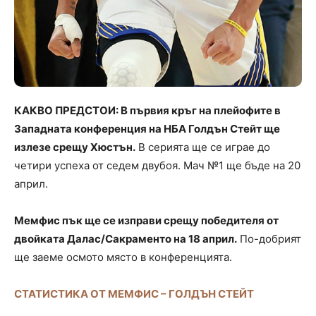
КАКВО ПРЕДСТОИ: В първия кръг на плейофите в
Западната конференция на НБА Голдън Стейт ще
излезе срещу Хюстън.
В серията ще се играе до
четири успеха от седем двубоя. Мач №1 ще бъде на 20
април.
Мемфис пък ще се изправи срещу победителя от
двойката Далас/Сакраменто на 18 април.
По-добрият
ще заеме осмото място в конференцията.
СТАТИСТИКА ОТ МЕМФИС – ГОЛДЪН СТЕЙТ