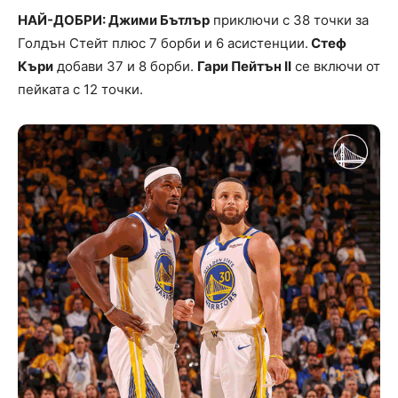
НАЙ-ДОБРИ: Джими Бътлър
приключи с 38 точки за
Голдън Стейт плюс 7 борби и 6 асистенции.
Стеф
Къри
добави 37 и 8 борби.
Гари Пейтън II
се включи от
пейката с 12 точки.