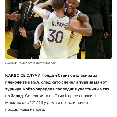
Снимка: Golden State Warriors/X.com
КАКВО СЕ СЛУЧИ: Голдън Стейт се класира за
плейофите в НБА, след като спечели първия мач от
турнира, който определя последния участници в тях
на Запад
. Селекцията на Стив Кър се справи с
Мемфис със 121:116 у дома и по този начин
продължава напред.