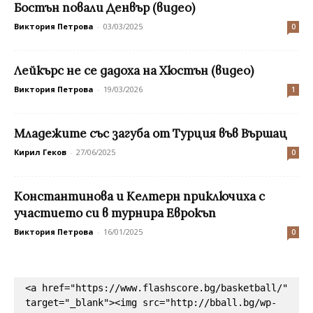
Бостън повали Денвър (видео)
Виктория Петрова
-
03/03/2025
0
Лейкърс не се дадоха на Хюстън (видео)
Виктория Петрова
-
19/03/2026
1
Младежите със загуба от Турция във Вършац
Кирил Геков
-
27/06/2025
0
Константинова и Келтерн приключиха с
участието си в турнира Еврокъп
Виктория Петрова
-
16/01/2025
0
<a href="https://www.flashscore.bg/basketball/" 
target="_blank"><img src="http://bball.bg/wp-