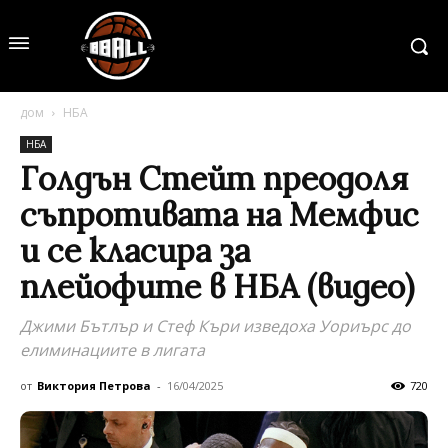
дом
НБА
НБА
Голдън Стейт преодоля
съпротивата на Мемфис
и се класира за
плейофите в НБА (видео)
Джими Бътлър и Стеф Къри изведоха Уориърс до
елиминациите в лигата
от
Виктория Петрова
-
16/04/2025
720