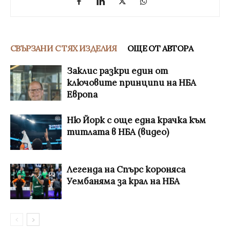
СВЪРЗАНИ С ТЯХ ИЗДЕЛИЯ
ОЩЕ ОТ АВТОРА
Заклис разкри един от
ключовите принципи на НБА
Европа
Ню Йорк с още една крачка към
титлата в НБА (видео)
Легенда на Спърс короняса
Уембаняма за крал на НБА