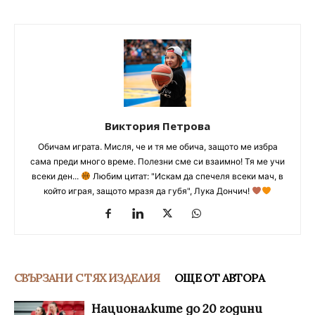
Виктория Петрова
Обичам играта. Мисля, че и тя ме обича, защото ме избра
сама преди много време. Полезни сме си взаимно! Тя ме учи
всеки ден...
Любим цитат: "Искам да спечеля всеки мач, в
който играя, защото мразя да губя", Лука Дончич!
СВЪРЗАНИ С ТЯХ ИЗДЕЛИЯ
ОЩЕ ОТ АВТОРА
Националките до 20 години