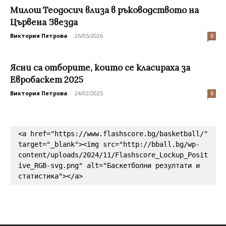
Милош Теодосич влиза в ръководството на
Цървена Звезда
Виктория Петрова
-
26/05/2026
0
Ясни са отборите, които се класираха за
Евробаскет 2025
Виктория Петрова
-
24/02/2025
0
<a href="https://www.flashscore.bg/basketball/" 
target="_blank"><img src="http://bball.bg/wp-
content/uploads/2024/11/Flashscore_Lockup_Posit
ive_RGB-svg.png" alt="Баскетболни резултати и 
статистика"></a>