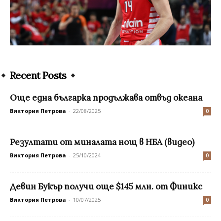
Recent Posts
Още една българка продължава отвъд океана
Виктория Петрова
-
22/08/2025
0
Резултати от миналата нощ в НБА (видео)
Виктория Петрова
-
25/10/2024
0
Девин Букър получи още $145 млн. от Финикс
Виктория Петрова
-
10/07/2025
0