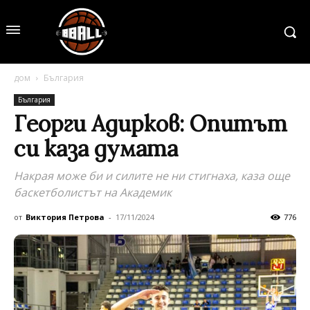
дом
България
България
Георги Адирков: Опитът
си каза думата
Накрая може би и силите не ни стигнаха, каза още
баскетболистът на Академик
от
Виктория Петрова
-
17/11/2024
776