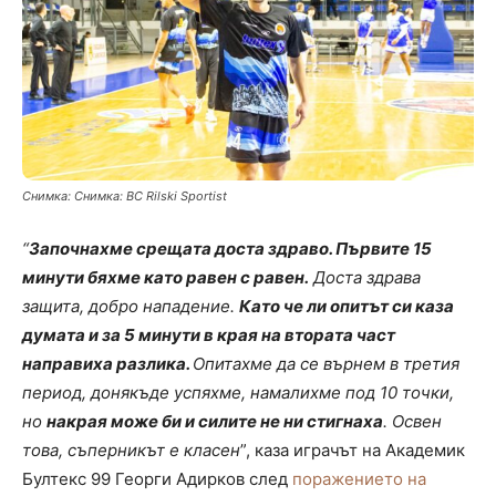
Снимка: Снимка: BC Rilski Sportist
“
Започнахме срещата доста здраво. Първите 15
минути бяхме като равен с равен.
Доста здрава
защита, добро нападение.
Като че ли опитът си каза
думата и за 5 минути в края на втората част
направиха разлика.
Опитахме да се върнем в третия
период, донякъде успяхме, намалихме под 10 точки,
но
накрая може би и силите не ни стигнаха
. Освен
това, съперникът е класен
”, каза играчът на Академик
Бултекс 99 Георги Адирков след
поражението на