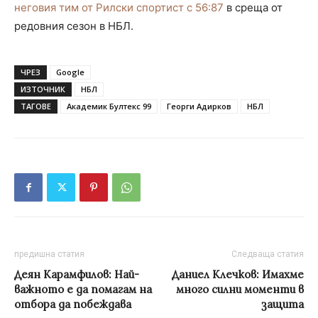
неговия тим от Рилски спортист с 56:87
в среща от
редовния сезон в НБЛ.
ЧРЕЗ
Google
ИЗТОЧНИК
НБЛ
ТАГОВЕ
Академик Бултекс 99
Георги Адирков
НБЛ
предишна статия
Следваща статия
Деян Карамфилов: Най-
Даниел Клечков: Имахме
важното е да помагам на
много силни моменти в
отбора да побеждава
защита