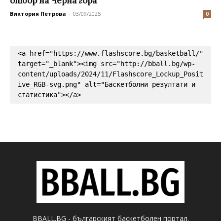
отбор на Черна гора
Виктория Петрова
-
03/09/2025
0
<a href="https://www.flashscore.bg/basketball/" 
target="_blank"><img src="http://bball.bg/wp-
content/uploads/2024/11/Flashscore_Lockup_Posit
ive_RGB-svg.png" alt="Баскетболни резултати и 
статистика"></a>
BBALL.BG - българският баскетболен портал.