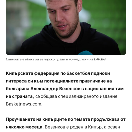
Снимката е обект на авторско право и принадлежи на LAP.BG
Кипърската федерация по баскетбол поднови
интереса си към потенциалното привличане на
българина Александър Везенков в националния тим
на страната,
съобщава специализираното издание
Basketnews.com.
Проучването на кипърците по темата продължава от
няколко месеца.
Везенков е роден в Кипър, а освен