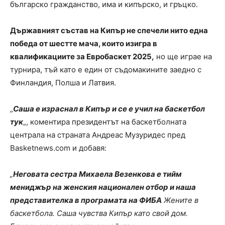
българско гражданство, има и кипърско, и гръцко.
Държавният състав на Кипър не спечели нито една
победа от шестте мача, които изигра в
квалификациите за Евробаскет 2025,
но ще играе на
турнира, тъй като е един от съдомакините заедно с
Финландия, Полша и Латвия.
„
Саша е израснал в Кипър и се е учил на баскетбол
тук
„, коментира президентът на баскетболната
централа на страната Андреас Музуридес пред
Basketnews.com и добавя:
„
Неговата сестра Михаела Везенкова е тийм
мениджър на женския национален отбор и наша
представителка в програмата на ФИБА
Жените в
баскетбола. Саша чувства Кипър като свой дом.