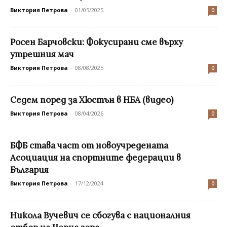
Виктория Петрова
-
01/05/2025
0
Росен Барчовски: Фокусирани сме върху
утрешния мач
Виктория Петрова
-
08/08/2025
0
Седем поред за Хюстън в НБА (видео)
Виктория Петрова
-
08/04/2026
0
БФБ става част от новоучредената
Асоциация на спортните федерации в
България
Виктория Петрова
-
17/12/2024
0
Никола Вучевич се сбогува с националния