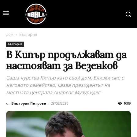
дом
България
България
В Кипър продължават да
настояват за Везенков
Саша чувства Кипър като свой дом. Близки сме с
неговото семейство, казва президентът на
местната централа Андреас Музуридес
от
Виктория Петрова
-
28/02/2025
1089