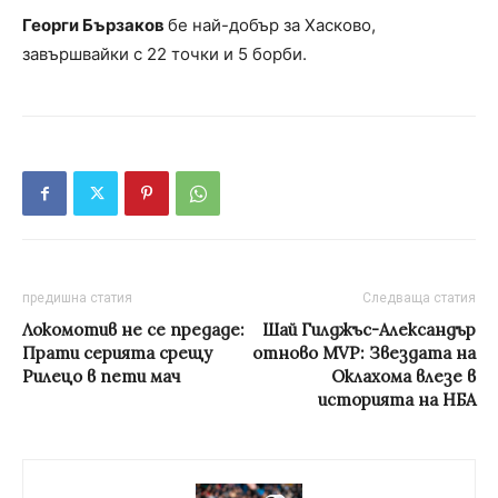
Георги Бързаков
бе най-добър за Хасково,
завършвайки с 22 точки и 5 борби.
предишна статия
Следваща статия
Локомотив не се предаде:
Шай Гилджъс-Александър
Прати серията срещу
отново MVP: Звездата на
Рилецо в пети мач
Оклахома влезе в
историята на НБА