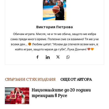
Виктория Петрова
Обичам играта. Мисля, че и тя ме обича, защото ме избра
сама преди много време. Полезни сме си взаимно! Тя ме учи
всеки ден...
Любим цитат: "Искам да спечеля всеки мач, в
който играя, защото мразя да губя", Лука Дончич!
СВЪРЗАНИ С ТЯХ ИЗДЕЛИЯ
ОЩЕ ОТ АВТОРА
Националките до 20 години
тренират в Русе