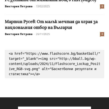
Виктория Петрова
-
13/02/2025
0
Мартин Русев: От малък мечтая да играя за
националния отбор на България
Виктория Петрова
-
26/11/2025
0
<a href="https://www.flashscore.bg/basketball/" 
target="_blank"><img src="http://bball.bg/wp-
content/uploads/2024/11/Flashscore_Lockup_Posit
ive_RGB-svg.png" alt="Баскетболни резултати и 
статистика"></a>