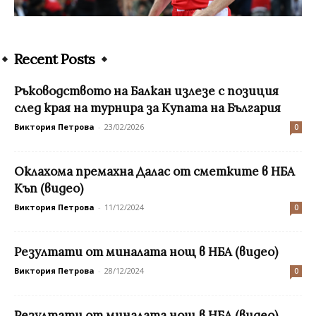
Recent Posts
Ръководството на Балкан излезе с позиция
след края на турнира за Купата на България
Виктория Петрова
-
23/02/2026
0
Оклахома премахна Далас от сметките в НБА
Къп (видео)
Виктория Петрова
-
11/12/2024
0
Резултати от миналата нощ в НБА (видео)
Виктория Петрова
-
28/12/2024
0
Резултати от миналата нощ в НБА (видео)