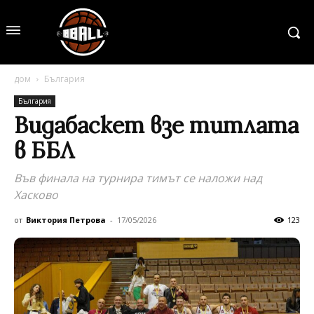
дом
България
България
Видабаскет взе титлата
в ББЛ
Във финала на турнира тимът се наложи над
Хасково
от
Виктория Петрова
-
17/05/2026
123