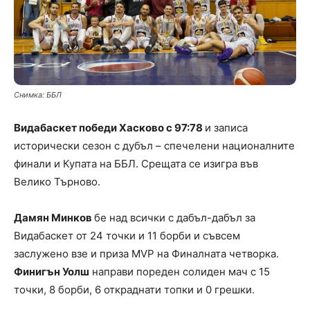
Снимка: ББЛ
Видабаскет победи Хасково с 97:78
и записа
исторически сезон с дубъл – спечелени националните
финали и Купата на ББЛ. Срещата се изигра във
Велико Търново.
Дамян Минков
бе над всички с дабъл-дабъл за
Видабаскет от 24 точки и 11 борби и съвсем
заслужено взе и приза MVP на Финалната четворка.
Финигън Уолш
направи пореден солиден мач с 15
точки, 8 борби, 6 откраднати топки и 0 грешки.