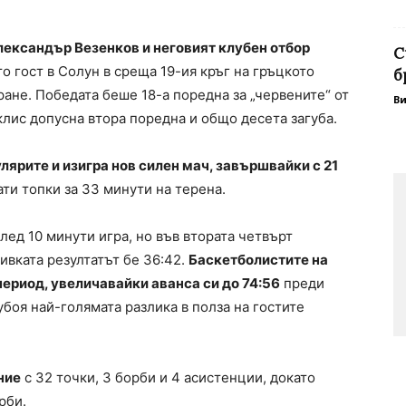
ександър Везенков и неговият клубен отбор
С
то гост в Солун в среща 19-ия кръг на гръцкото
б
ане. Победата беше 18-а поредна за „червените“ от
В
лис допусна втора поредна и общо десета загуба.
ярите и изигра нов силен мач, завършвайки с 21
ати топки за 33 минути на терена.
лед 10 минути игра, но във втората четвърт
ивката резултатът бе 36:42.
Баскетболистите на
ериод, увеличавайки аванса си до 74:56
преди
убоя най-голямата разлика в полза на гостите
ние
с 32 точки, 3 борби и 4 асистенции, докато
рби.