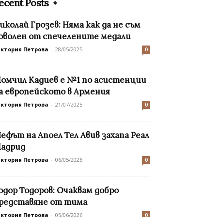
ecent Posts
иколай Грозев: Няма как да не съм
оволен от спечелените медали
иктория Петрова
-
28/05/2025
0
омчил Кадиев е №1 по асистенции
а европейското в Армения
иктория Петрова
-
21/07/2025
0
ефът на Апоел Тел Авив захапа Реал
адрид
иктория Петрова
-
06/05/2026
0
oдор Тодоров: Очаквам добро
редставяне от тима
иктория Петрова
-
05/06/2026
0