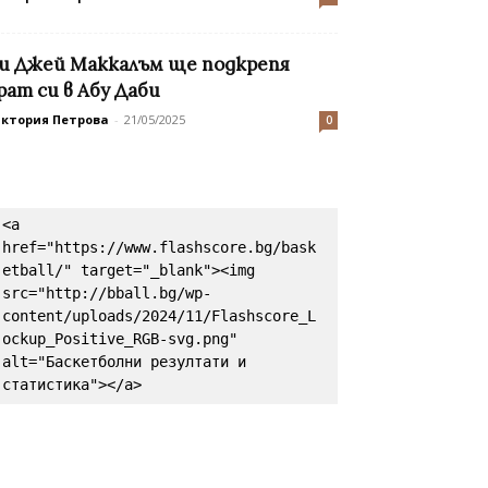
и Джей Маккалъм ще подкрепя
рат си в Абу Даби
иктория Петрова
-
21/05/2025
0
<a 
href="https://www.flashscore.bg/bask
etball/" target="_blank"><img 
src="http://bball.bg/wp-
content/uploads/2024/11/Flashscore_L
ockup_Positive_RGB-svg.png" 
alt="Баскетболни резултати и 
статистика"></a>