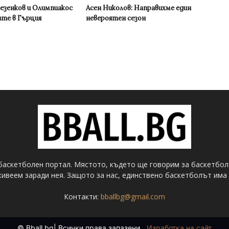
Везенков и Олимпиакос
Асен Николов: Направихме един
ите в Гърция
невероятен сезон
баскетболен портал. Мястото, където ще говорим за баскетбол
ивеем заради нея. Защото за нас, единствено баскетболът има 
Контакти:
bballbg@gmail.com
© Bball.bg| Всички права запазени
|
Изработка на сайт