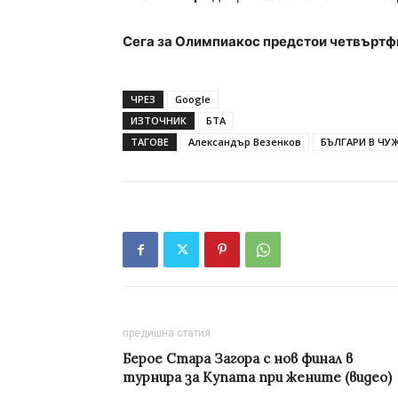
Сега за Олимпиакос предстои четвъртф
ЧРЕЗ
Google
ИЗТОЧНИК
БТА
ТАГОВЕ
Александър Везенков
БЪЛГАРИ В ЧУ
предишна статия
Берое Стара Загора с нов финал в
турнира за Купата при жените (видео)