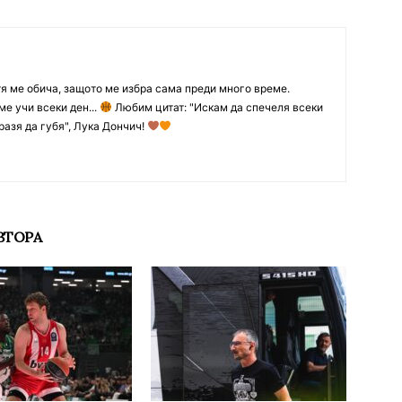
тя ме обича, защото ме избра сама преди много време.
ме учи всеки ден...
Любим цитат: "Искам да спечеля всеки
разя да губя", Лука Дончич!
ВТОРА