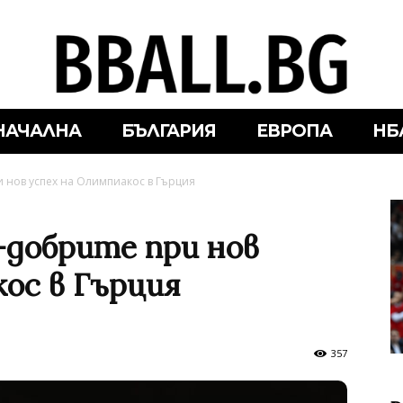
НАЧАЛНА
БЪЛГАРИЯ
ЕВРОПА
НБ
и нов успех на Олимпиакос в Гърция
-добрите при нов
кос в Гърция
357