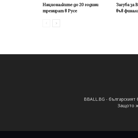
Националките до 20 години
Загуба за 
тренират в Русе
във финал
BBALL.BG - българският 
Защото ж