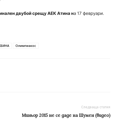
инален двубой срещу АЕК Атина н
а 17 февруари.
ЖБИНА
Олимпиакос
Следваща статия
Миньор 2015 не се даде на Шумен (видео)