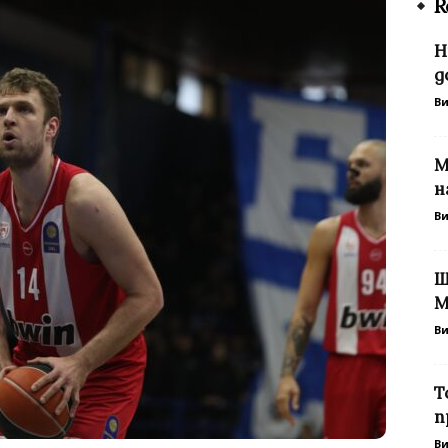
R
Н
д
В
М
н
В
Ш
М
В
T
п
В