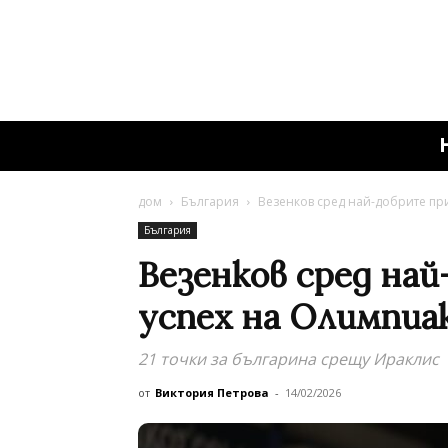
дом
България
Везенков сред най-добрите пр
България
Везенков сред най
успех на Олимпиа
21 точки за българина срещу Ираклис
от
Виктория Петрова
-
14/02/2026