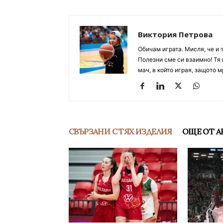
Виктория Петрова
Обичам играта. Мисля, че и 
Полезни сме си взаимно! Тя 
мач, в който играя, защото м
СВЪРЗАНИ С ТЯХ ИЗДЕЛИЯ
ОЩЕ ОТ А