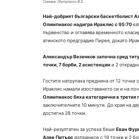
Снимка: Olympiacos B.C.
Най-добрият български баскетболист Ал
Олимпиакос надигра Ираклис с 95:70
ка
първенство и оглавява временното класир
атинското предградие Пирея, докато Ирак
Александър Везенков започна сред титул
точки, 7 борби, 2 асистенции
и 2 открадн
Гостите натрупаха преднина от 12 точки с
Ираклис намали изоставането си и на поч
Олимпиакос бяха категорични в третия п
заключителните 10 минути. До края на дв
достигна 28 точки.
Най-резултатен за успеха беше
Еван Фур
Алек Питърс
допринесе с 19 точки и 2 бо