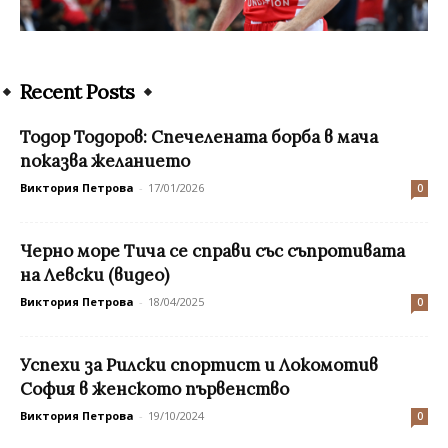
Recent Posts
Тодор Тодоров: Спечелената борба в мача
показва желанието
Виктория Петрова
-
17/01/2026
0
Черно море Тича се справи със съпротивата
на Левски (видео)
Виктория Петрова
-
18/04/2025
0
Успехи за Рилски спортист и Локомотив
София в женското първенство
Виктория Петрова
-
19/10/2024
0