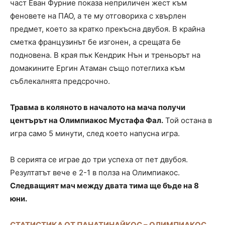
част Еван Фурние показа неприличен жест към
феновете на ПАО, а те му отговориха с хвърлен
предмет, което за кратко прекъсна двубоя. В крайна
сметка французинът бе изгонен, а срещата бе
подновена. В края пък Кендрик Нън и треньорът на
домакините Ергин Атаман също потеглиха към
съблекалнята предсрочно.
Травма в коляното в началото на мача получи
центърът на Олимпиакос Мустафа Фал.
Той остана в
игра само 5 минути, след което напусна игра.
В серията се играе до три успеха от пет двубоя.
Резултатът вече е 2-1 в полза на Олимпиакос.
Следващият мач между двата тима ще бъде на 8
юни.
СТАТИСТИКА ОТ ПАНАТИНАЙКОС – ОЛИМПИАКОС