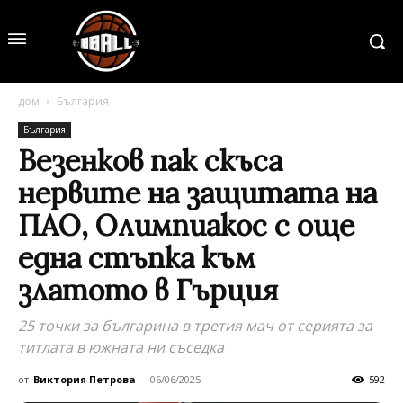
дом
България
България
Везенков пак скъса
нервите на защитата на
ПАО, Олимпиакос с още
една стъпка към
златото в Гърция
25 точки за българина в третия мач от серията за
титлата в южната ни съседка
от
Виктория Петрова
-
06/06/2025
592