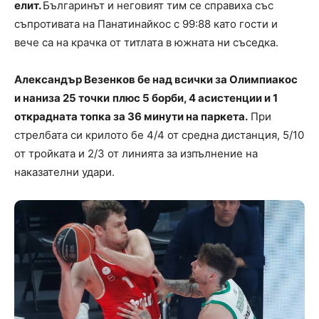
елит.
Българинът и неговият тим се справиха със
съпротивата на Панатинайкос с 99:88 като гости и
вече са на крачка от титлата в южната ни съседка.
Александър Везенков бе над всички за Олимпиакос
и наниза 25 точки
плюс 5 борби, 4 асистенции и 1
открадната топка за 36 минути на паркета.
При
стрелбата си крилото бе 4/4 от средна дистанция, 5/10
от тройката и 2/3 от линията за изпълнение на
наказателни удари.