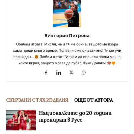
Виктория Петрова
Обичам играта. Мисля, че и тя ме обича, защото ме избра
сама преди много време. Полезни сме си взаимно! Тя ме учи
всеки ден...
Любим цитат: "Искам да спечеля всеки мач, в
който играя, защото мразя да губя", Лука Дончич!
СВЪРЗАНИ С ТЯХ ИЗДЕЛИЯ
ОЩЕ ОТ АВТОРА
Националките до 20 години
тренират в Русе