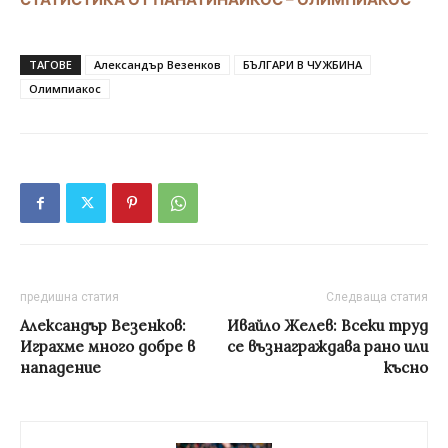
ТАГОВЕ
Александър Везенков
БЪЛГАРИ В ЧУЖБИНА
Олимпиакос
предишна статия
Следваща статия
Александър Везенков:
Ивайло Желев: Всеки труд
Играхме много добре в
се възнаграждава рано или
нападение
късно