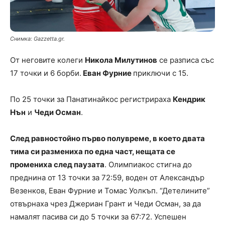
Снимка: Gazzetta.gr.
От неговите колеги
Никола Милутинов
се разписа със
17 точки и 6 борби.
Еван Фурние
приключи с 15.
По 25 точки за Панатинайкос регистрираха
Кендрик
Нън
и
Чеди Осман
.
След равностойно първо полувреме, в което двата
тима си размениха по една част, нещата се
промениха след паузата
. Олимпиакос стигна до
преднина от 13 точки за 72:59, воден от Александър
Везенков, Еван Фурние и Томас Уолкъп. “Детелините”
отвърнаха чрез Джериан Грант и Чеди Осман, за да
намалят пасива си до 5 точки за 67:72. Успешен