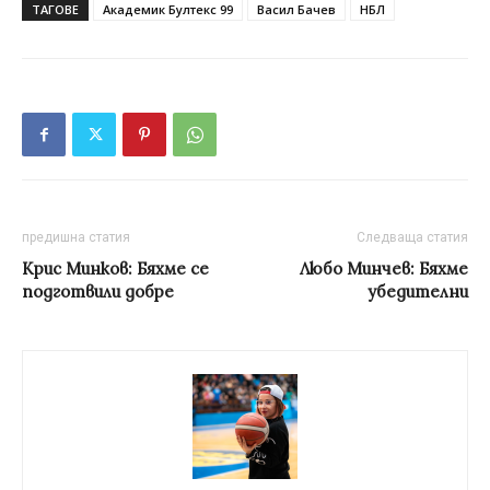
ТАГОВЕ
Академик Бултекс 99
Васил Бачев
НБЛ
предишна статия
Следваща статия
Крис Минков: Бяхме се
Любо Минчев: Бяхме
подготвили добре
убедителни