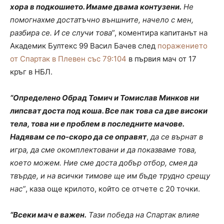
хора в подкошието. Имаме двама контузени.
Не
помогнахме достатъчно външните, начело с мен,
разбира се. И се случи това
”, коментира капитанът на
Академик Бултекс 99 Васил Бачев след
поражението
от Спартак в Плевен със 79:104
в първия мач от 17
кръг в НБЛ.
“Определено Обрад Томич и Томислав Минков ни
липсват доста под коша. Все пак това са две високи
тела, това ни е проблем в последните мачове.
Надявам се по-скоро да се оправят
,
да се върнат в
игра, да сме окомплектовани и да показваме това,
което можем. Ние сме доста добър отбор, смея да
твърде, и на всички тимове ще им бъде трудно срещу
нас”
, каза още крилото, който се отчете с 20 точки.
“Всеки мач е важен.
Тази победа на Спартак влияе