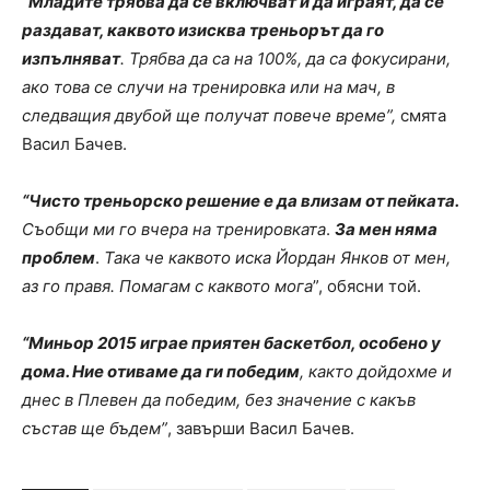
“Младите трябва да се включват и да играят, да се
раздават, каквото изисква треньорът да го
изпълняват
. Трябва да са на 100%, да са фокусирани,
ако това се случи на тренировка или на мач, в
следващия двубой ще получат повече време”,
смята
Васил Бачев.
“Чисто треньорско решение е да влизам от пейката.
Съобщи ми го вчера на тренировката
.
За мен няма
проблем
.
Така че каквото иска Йордан Янков от мен,
аз го правя. Помагам с каквото мога
”, обясни той.
“Миньор 2015 играе приятен баскетбол, особено у
дома. Ние отиваме да ги победим
, както дойдохме и
днес в Плевен да победим, без значение с какъв
състав ще бъдем”
, завърши Васил Бачев.