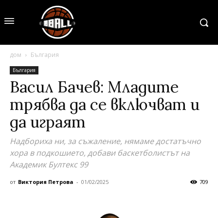
дом
България
България
Васил Бачев: Младите
трябва да се включват и
да играят
Надбориха ни, за съжаление, нямаме достатъчно
хора в подкошието, добави баскетболистът на
Академик Бултекс 99
от
Виктория Петрова
-
01/02/2025
709