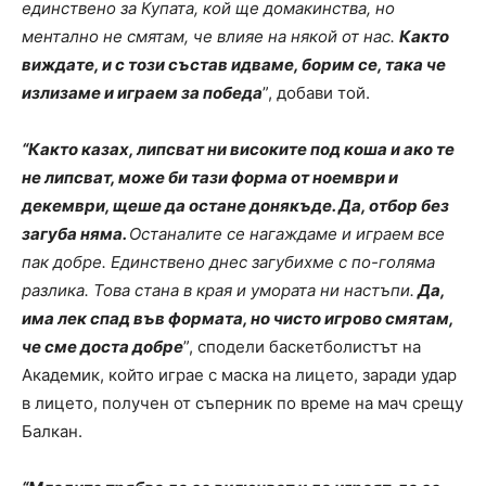
единствено за Купата, кой ще домакинства, но
ментално не смятам, че влияе на някой от нас.
Както
виждате, и с този състав идваме, борим се, така че
излизаме и играем за победа
”, добави той.
“Както казах, липсват ни високите под коша и ако те
не липсват, може би тази форма от ноември и
декември, щеше да остане донякъде. Да, отбор без
загуба няма.
Останалите се нагаждаме и играем все
пак добре. Единствено днес загубихме с по-голяма
разлика. Това стана в края и умората ни настъпи.
Да,
има лек спад във формата, но чисто игрово смятам,
че сме доста добре
”, сподели баскетболистът на
Академик, който играе с маска на лицето, заради удар
в лицето, получен от съперник по време на мач срещу
Балкан.