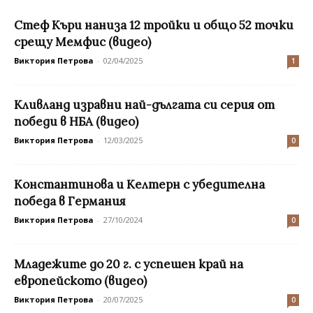
Стеф Къри наниза 12 тройки и общо 52 точки
срещу Мемфис (видео)
Виктория Петрова
-
02/04/2025
1
Кливланд изравни най-дългата си серия от
победи в НБА (видео)
Виктория Петрова
-
12/03/2025
0
Константинова и Келтерн с убедителна
победа в Германия
Виктория Петрова
-
27/10/2024
0
Младежите до 20 г. с успешен край на
европейското (видео)
Виктория Петрова
-
20/07/2025
0