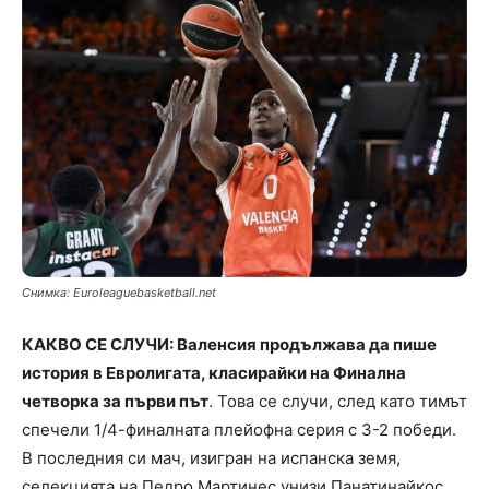
Снимка: Euroleaguebasketball.net
КАКВО СЕ СЛУЧИ: Валенсия продължава да пише
история в Евролигата, класирайки на Финална
четворка за първи път
. Toва се случи, след като тимът
спечели 1/4-финалната плейофна серия с 3-2 победи.
В последния си мач, изигран на испанска земя,
селекцията на Педро Мартинес унизи Панатинайкос