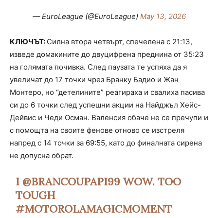
— EuroLeague (@EuroLeague)
May 13, 2026
КЛЮЧЪТ:
Силна втора четвърт, спечелена с 21:13,
изведе домакините до двуцифрена преднина от 35:23
на голямата почивка. След паузата те успяха да я
увеличат до 17 точки чрез Бранку Бадио и Жан
Монтеро, но “детелините” реагираха и свалиха пасива
си до 6 точки след успешни акции на Найджъл Хейс-
Дейвис и Чеди Осман. Валенсия обаче не се пречупи и
с помощта на своите фенове отново се изстреля
напред с 14 точки за 69:55, като до финалната сирена
не допусна обрат.
I
@BRANCOUPAPI99
WOW. TOO
TOUGH
#MOTOROLAMAGICMOMENT