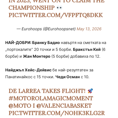
IN 2023, WENT ON TO CLAIM THE
CHAMPIONSHIP
PIC.TWITTER.COM/VFPFTQ8DKK
— Eurohoops (@Eurohoopsnet)
May 13, 2026
НАЙ-ДОБРИ: Бранку Бадио
навъртя на сметката на
„портокалите“ 20 точки и 5 борби.
Бракстън Кей
(6
борби) и
Жан Монтеро
(5 борби) добавиха по 12.
Найджъл Хейс-Дейвис
бе най-резултатен за
Панатинайкос с 15 точки.
Чеди Осман
с 10.
DE LARREA TAKES FLIGHT!
#MOTOROLAMAGICMOMENT
@MOTO
I
@VALENCIABASKET
PIC.TWITTER.COM/NOHK3KLG2R