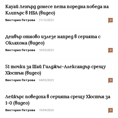
Кауай Ленърд донесе пета поредна победа на
Клипърс в НБА (видео)
Виктория Петрова
-
31/12/2025
0
Денвър отново излезе напред в серията с
Оклахома (видео)
Виктория Петрова
-
10/05/2025
0
51 точки за Шай Гилджъс-Александър срещу
Хюстън (видео)
Виктория Петрова
-
04/03/2025
0
Лейкърс поведоха в серията срещу Хюстън за
1-0 (видео)
Виктория Петрова
-
19/04/2026
0