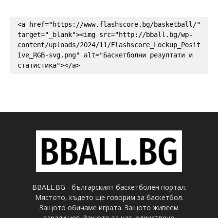
<a href="https://www.flashscore.bg/basketball/" 
target="_blank"><img src="http://bball.bg/wp-
content/uploads/2024/11/Flashscore_Lockup_Posit
ive_RGB-svg.png" alt="Баскетболни резултати и 
статистика"></a>
BBALL.BG - българският баскетболен портал.
Мястото, където ще говорим за баскетбол.
Защото обичаме играта. Защото живеем
заради нея. Защото за нас, единствено