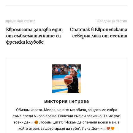
предишна статия
Следваща статия
Евролигата запазва един
Спартак в Европейската
от емблематичните си
северна лига от есента
френски клубове
Виктория Петрова
Обичам играта. Мисля, че и тя ме обича, защото ме избра
сама преди много време. Полезни сме си взаимно! Тя ме учи
всеки ден...
Любим цитат: "Искам да спечеля всеки мач, в
който играя, защото мразя да губя", Лука Дончич!