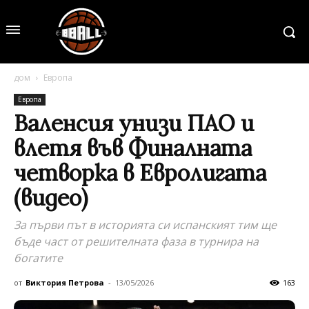
дом
Европа
Европа
Валенсия унизи ПАО и
влетя във Финалната
четворка в Евролигата
(видео)
За първи път в историята си испанският тим ще
бъде част от решителната фаза в турнира на
богатите
от
Виктория Петрова
-
13/05/2026
163