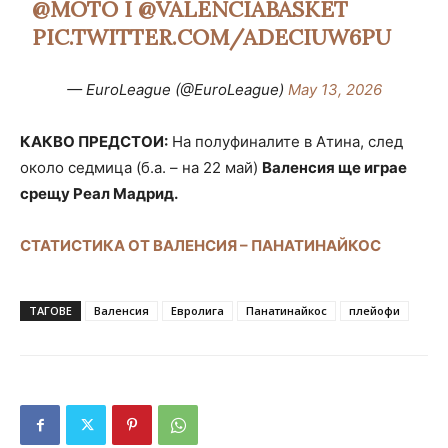
@MOTO
I
@VALENCIABASKET
PIC.TWITTER.COM/ADECIUW6PU
— EuroLeague (@EuroLeague)
May 13, 2026
КАКВО ПРЕДСТОИ:
На полуфиналите в Атина, след
около седмица (б.а. – на 22 май)
Валенсия ще играе
срещу Реал Мадрид.
СТАТИСТИКА ОТ ВАЛЕНСИЯ – ПАНАТИНАЙКОС
ТАГОВЕ
Валенсия
Евролига
Панатинайкос
плейофи