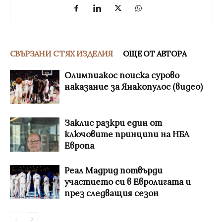
СВЪРЗАНИ С ТЯХ ИЗДЕЛИЯ
ОЩЕ ОТ АВТОРА
Олимпиакос поиска сурово
наказание за Янакопулос (видео)
Заклис разкри един от
ключовите принципи на НБА
Европа
Реал Мадрид потвърди
участието си в Евролигата и
през следващия сезон