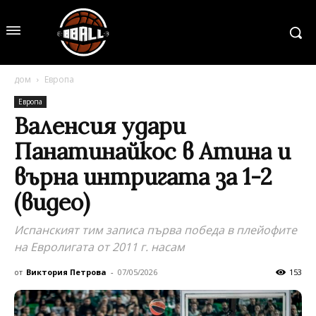
дом
Европа
Европа
Валенсия удари
Панатинайкос в Атина и
върна интригата за 1-2
(видео)
Испанският тим записа първа победа в плейофите
на Евролигата от 2011 г. насам
от
Виктория Петрова
-
07/05/2026
153