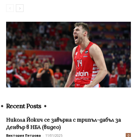
Recent Posts
Никола Йокич се завърна с трипъл-дабъл за
Денвър в НБА (видео)
Виктория Петрова
-
11/01/2025
0