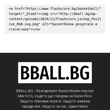
<a href="https://www.flashscore.bg/basketball/" 
target="_blank"><img src="http://bball.bg/wp-
content/uploads/2024/11/Flashscore_Lockup_Posit
ive_RGB-svg.png" alt="Баскетболни резултати и 
статистика"></a>
BBALL.BG - българският баскетболен портал.
Мястото, където ще говорим за баскетбол.
Защото обичаме играта. Защото живеем
заради нея. Защото за нас, единствено