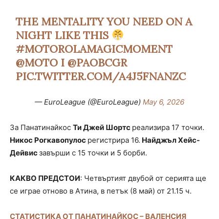
THE MENTALITY YOU NEED ON A
NIGHT LIKE THIS
#MOTOROLAMAGICMOMENT
@MOTO
I
@PAOBCGR
PIC.TWITTER.COM/A4J5FNANZC
— EuroLeague (@EuroLeague)
May 6, 2026
За Панатинайкос
Ти Джей Шортс
реализира 17 точки.
Никос Рогкавопулос
регистрира 16.
Найджъл Хейс-
Дейвис
завърши с 15 точки и 5 борби.
КАКВО ПРЕДСТОИ
: Четвъртият двубой от серията ще
се играе отново в Атина, в петък (8 май) от 21.15 ч.
СТАТИСТИКА ОТ ПАНАТИНАЙКОС – ВАЛЕНСИЯ