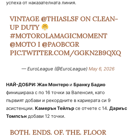
успеха от наказателната линия.
VINTAGE
@THIASLSF
ON CLEAN-
UP DUTY
#MOTOROLAMAGICMOMENT
@MOTO
I
@PAOBCGR
PIC.TWITTER.COM/GGKN2B9QXQ
— EuroLeague (@EuroLeague)
May 6, 2026
НАЙ-ДОБРИ: Жан Монтеро
и
Бранку Бадио
финишираха с по 16 точки за Валенсия, като
първият добави и рекордните в кариерата си 9
асистенции.
Камерън Тейлър
се отчете с 14.
Дариъс
Томпсън
добави 12 точки.
BOTH. ENDS. OF. THE. FLOOR