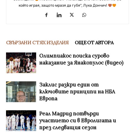
който играя, защото мразя да губя", Лука Дончич!
СВЪРЗАНИ С ТЯХ ИЗДЕЛИЯ
ОЩЕ ОТ АВТОРА
Олимпиакос поиска сурово
наказание за Янакопулос (видео)
Заклис разкри един от
ключовите принципи на НБА
Европа
Реал Мадрид потвърди
участието си в Евролигата и
през следващия сезон