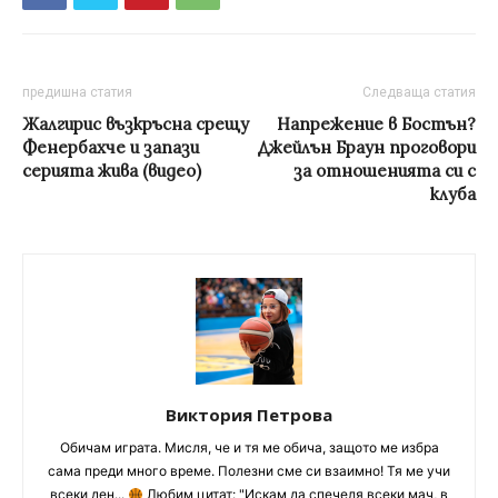
предишна статия
Следваща статия
Жалгирис възкръсна срещу
Напрежение в Бостън?
Фенербахче и запази
Джейлън Браун проговори
серията жива (видео)
за отношенията си с
клуба
Виктория Петрова
Обичам играта. Мисля, че и тя ме обича, защото ме избра
сама преди много време. Полезни сме си взаимно! Тя ме учи
всеки ден...
Любим цитат: "Искам да спечеля всеки мач, в