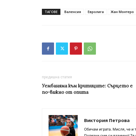
ТАГОВЕ
Валенсия
Евролига
Жан Монтеро
предишна статия
Уембаняма към критиците: Сърцето е
по-важно от опита
Виктория Петрова
Обичам играта. Мисля, че и 
Полезни сме си взаимно! Тя 