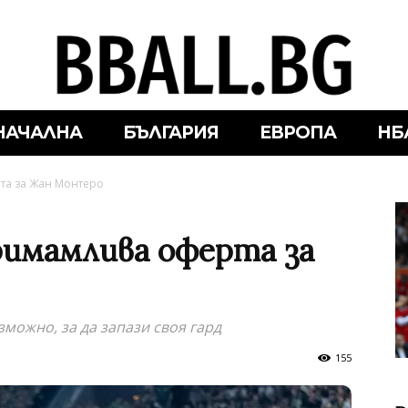
НАЧАЛНА
БЪЛГАРИЯ
ЕВРОПА
НБ
та за Жан Монтеро
римамлива оферта за
можно, за да запази своя гард
155