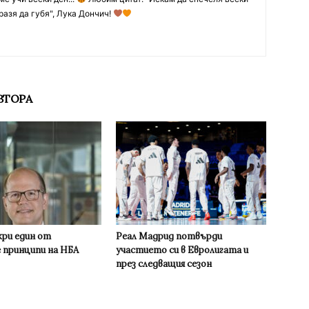
разя да губя", Лука Дончич!
ВТОРА
кри един от
Реал Мадрид потвърди
 принципи на НБА
участието си в Евролигата и
през следващия сезон