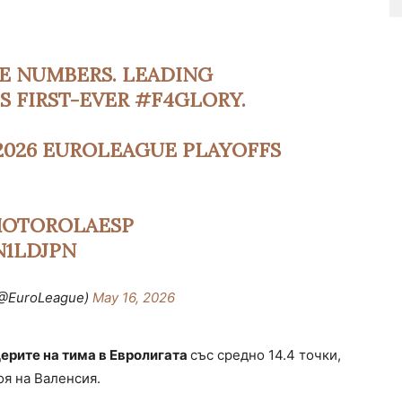
E NUMBERS. LEADING
S FIRST-EVER
#F4GLORY
.
026 EUROLEAGUE PLAYOFFS
OTOROLAESP
N1LDJPN
(@EuroLeague)
May 16, 2026
ерите на тима в Евролигата
със средно 14.4 точки,
оя на Валенсия.