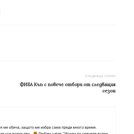
Следваща статия
ФИБА Къп с повече отбори от следващия
сезон
тя ме обича, защото ме избра сама преди много време.
ме учи всеки ден...
Любим цитат: "Искам да спечеля всеки