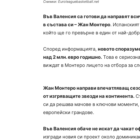
Снимки: Euroleaguebasketball.net
Във Валенсия са готови да направят вс
в състава си – Жан Монтеро
. Испанският
който ще го превърне в един от най-добр
Според информацията,
новото споразум
над 2 млн. евро годишно.
Това е сериозна
виждат в Монтеро лицето на отбора за с
Жан Монтеро направи впечатляващ сезон
от изгряващите звезди на континента.
Съ
си да решава мачове в ключови моменти,
европейски грандове.
Във Валенсия обаче не искат да чакат 
изгради новия си проект около доминикан