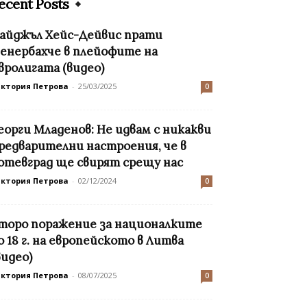
ecent Posts
айджъл Хейс-Дейвис прати
енербахче в плейофите на
вролигата (видео)
иктория Петрова
-
25/03/2025
0
еорги Младенов: Не идвам с никакви
редварителни настроения, че в
отевград ще свирят срещу нас
иктория Петрова
-
02/12/2024
0
торо поражение за националките
о 18 г. на европейското в Литва
видео)
иктория Петрова
-
08/07/2025
0