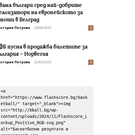
вама българи сред най-добрите
еализатори на европейското за
ноши в Белград
иктория Петрова
-
04/08/2025
0
ФБ пусна в продажба билетите за
ългария – Норвегия
иктория Петрова
-
22/05/2026
0
<a 
href="https://www.flashscore.bg/bask
etball/" target="_blank"><img 
src="http://bball.bg/wp-
content/uploads/2024/11/Flashscore_L
ockup_Positive_RGB-svg.png" 
alt="Баскетболни резултати и 