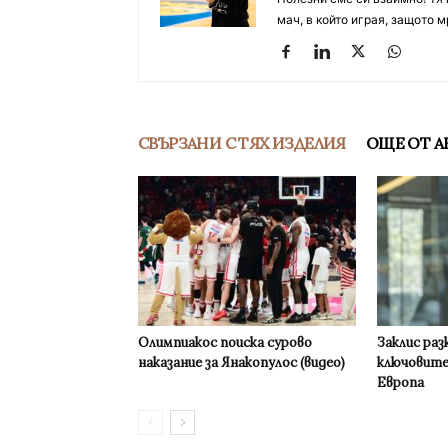
мач, в който играя, защото м
СВЪРЗАНИ С ТЯХ ИЗДЕЛИЯ
ОЩЕ ОТ А
Олимпиакос поиска сурово
Заклис раз
наказание за Янакопулос (видео)
ключовите
Европа