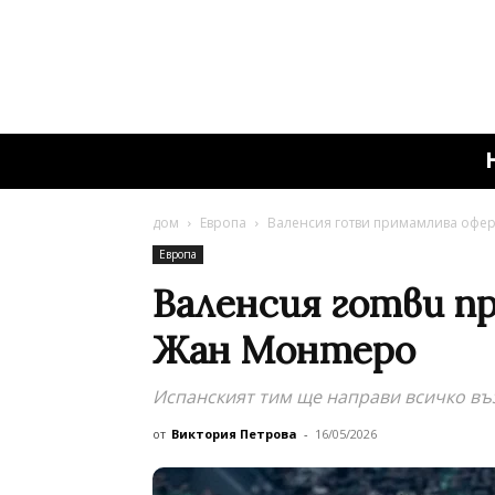
дом
Европа
Валенсия готви примамлива офер
Европа
Валенсия готви п
Жан Монтеро
Испанският тим ще направи всичко въз
от
Виктория Петрова
-
16/05/2026