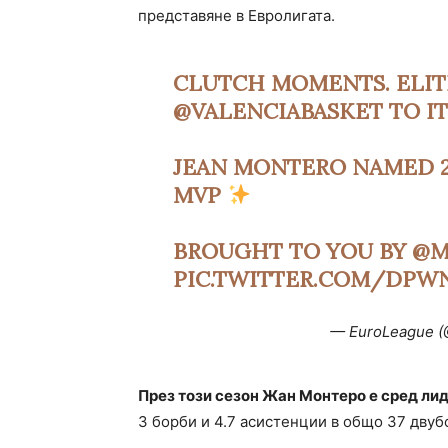
представяне в Евролигата.
CLUTCH MOMENTS. ELIT
@VALENCIABASKET
TO IT
JEAN MONTERO NAMED 2
MVP
BROUGHT TO YOU BY
@M
PIC.TWITTER.COM/DPW
— EuroLeague 
През този сезон Жан Монтеро е сред лид
3 борби и 4.7 асистенции в общо 37 двуб