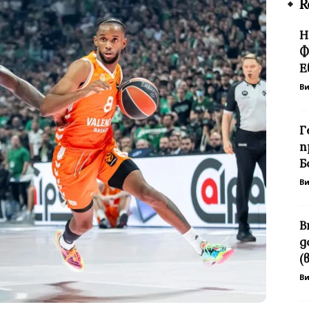
R
Н
Ф
Е
В
Г
п
Б
В
В
д
(
В