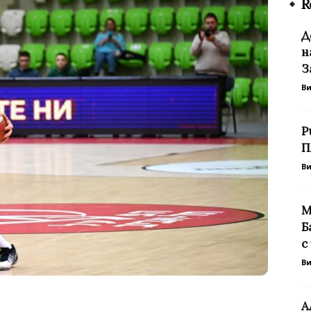
R
Д
н
З
В
Р
П
В
М
Б
с
В
А