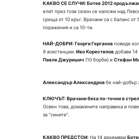
КАКВО СЕ СЛУЧИ: Ботев 2012 продължав
елит през този сезон се наложи над Левск
среща от 10 кръг. Врачани са с баланс от 
поражения и са 10-ти.
НАЙ-ДОБРИ:
Георги Герганов
поведе кол
9 асистенции.
Иво Корестилов
добави 14 
Павле Джуришич
(10 борби) и
Стефан М
Александър Александров
бе най-добър 
КЛЮЧЪТ:
Врачани бяха по-точни в стрел
Освен това, домакините направиха и пов
за “сините”.
КАКВО ПРЕДСТОИ
: На 14 декември
Боте