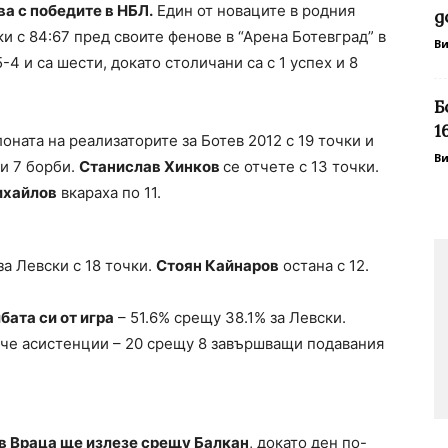
а с победите в НБЛ.
Един от новаците в родния
д
и с 84:67 пред своите фенове в “Арена Ботевград” в
В
5-4 и са шести, докато столичани са с 1 успех и 8
Б
1
оната на реализаторите за Ботев 2012 с 19 точки и
В
и 7 борби.
Станислав Хинков
се отчете с 13 точки.
ихайлов
вкараха по 11.
за Левски с 18 точки.
Стоян Кайнаров
остана с 12.
бата си от игра
– 51.6% срещу 38.1% за Левски.
ече асистенции – 20 срещу 8 завършващи подавания
в Враца ще излезе срещу Балкан
, докато ден по-