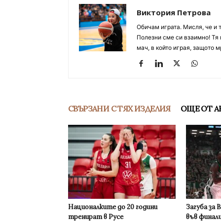
Виктория Петрова
Обичам играта. Мисля, че и 
Полезни сме си взаимно! Тя 
мач, в който играя, защото м
СВЪРЗАНИ С ТЯХ ИЗДЕЛИЯ
ОЩЕ ОТ А
Националките до 20 години
Загуба за 
тренират в Русе
във финал