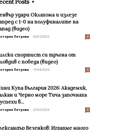
ecent Posts
енвър удари Оклахома и излезе
апред с 1-0 на полуфиналите на
апад (видео)
иктория Петрова
-
06/05/2025
0
илски спортист си тръгна от
ловдив с победа (видео)
иктория Петрова
-
19/04/2026
0
ини Купа България 2026: Академик,
алкан и Черно море Тича започнаха
 успехи в...
иктория Петрова
-
20/02/2026
0
лександър Везенков: Играхме много