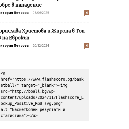
обре в нападение
иктория Петрова
-
06/06/2025
0
орислава Христова и Жирона в Топ
6 на Еврокъп
иктория Петрова
-
20/12/2024
0
<a 
href="https://www.flashscore.bg/bask
etball/" target="_blank"><img 
src="http://bball.bg/wp-
content/uploads/2024/11/Flashscore_L
ockup_Positive_RGB-svg.png" 
alt="Баскетболни резултати и 
статистика"></a>