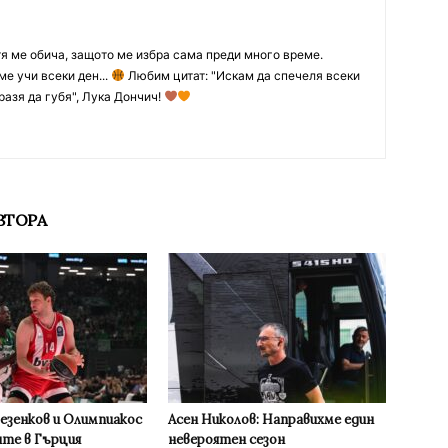
тя ме обича, защото ме избра сама преди много време.
ме учи всеки ден...
Любим цитат: "Искам да спечеля всеки
разя да губя", Лука Дончич!
ВТОРА
Везенков и Олимпиакос
Асен Николов: Направихме един
ите в Гърция
невероятен сезон