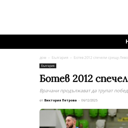
дом
България
Ботев 2012 спечели срещу Левс
България
Ботев 2012 спечел
Врачани продължават да трупат побед
от
Виктория Петрова
-
06/12/2025