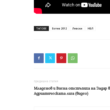
ТАГОВЕ
Ботев 2012
Левски
НБЛ
предишна статия
Младенов и Виена отстъпиха на Задар в
Адриатическата лига (видео)