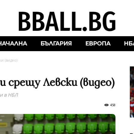
НАЧАЛНА
БЪЛГАРИЯ
ЕВРОПА
НБ
ки (видео)
и срещу Левски (видео)
и в НБЛ
458