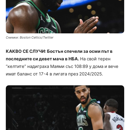
Снимки: Boston Celtics/Twitter
КАКВО СЕ СЛУЧИ: Бостън спечели за осми път в
последните си девет мача в НБА.
На свой терен
“келтите” надиграха Маями със 108:89 у дома и вече
имат баланс от 17-4 в лигата през 2024/2025.