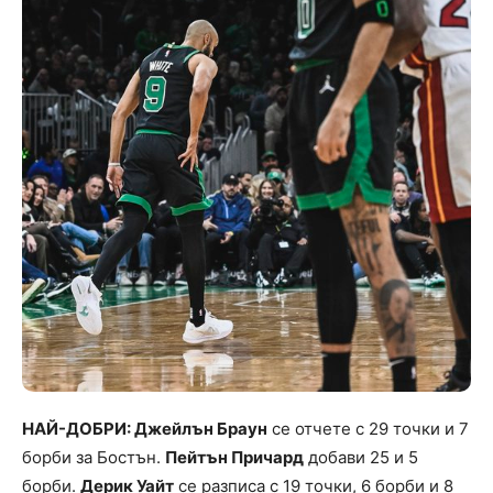
НАЙ-ДОБРИ: Джейлън Браун
се отчете с 29 точки и 7
борби за Бостън.
Пейтън Причард
добави 25 и 5
борби.
Дерик Уайт
се разписа с 19 точки, 6 борби и 8