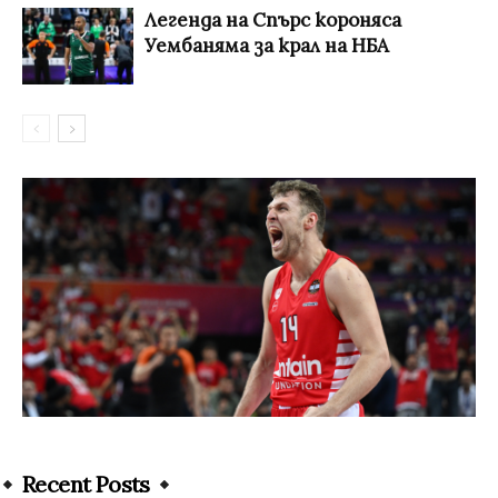
Легенда на Спърс короняса
Уембаняма за крал на НБА
Recent Posts