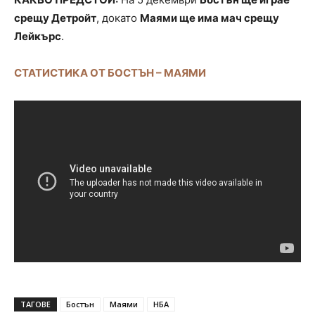
срещу Детройт
, докато
Маями ще има мач срещу
Лейкърс
.
СТАТИСТИКА ОТ БОСТЪН – МАЯМИ
ТАГОВЕ
Бостън
Маями
НБА