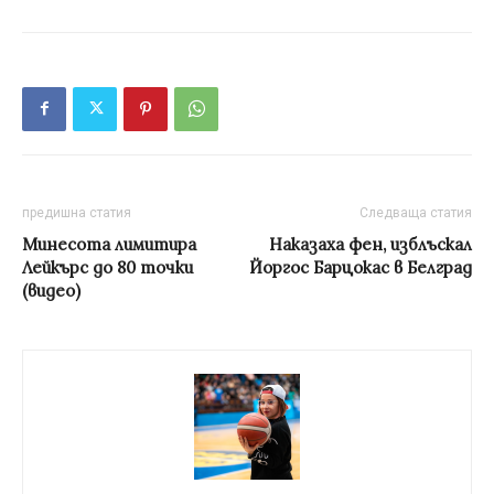
предишна статия
Следваща статия
Минесота лимитира
Наказаха фен, изблъскал
Лейкърс до 80 точки
Йоргос Барцокас в Белград
(видео)