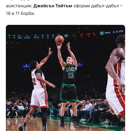
асистенции.
Джейсън Тейтъм
оформи дабъл-дабъл –
18 и 11 борби.