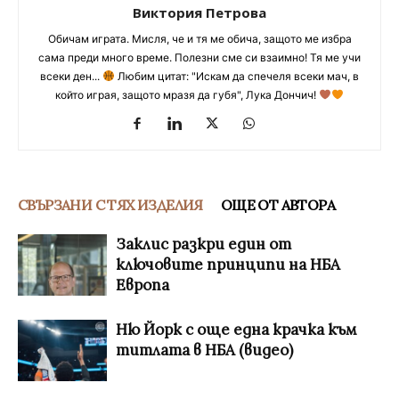
Виктория Петрова
Обичам играта. Мисля, че и тя ме обича, защото ме избра
сама преди много време. Полезни сме си взаимно! Тя ме учи
всеки ден...
Любим цитат: "Искам да спечеля всеки мач, в
който играя, защото мразя да губя", Лука Дончич!
СВЪРЗАНИ С ТЯХ ИЗДЕЛИЯ
ОЩЕ ОТ АВТОРА
Заклис разкри един от
ключовите принципи на НБА
Европа
Ню Йорк с още една крачка към
титлата в НБА (видео)