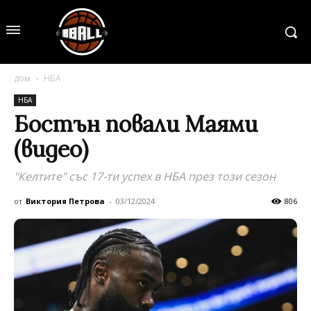
дом
НБА
НБА
Бостън повали Маями
(видео)
"Келтите" със 17-ти успех в НБА през този сезон
от
Виктория Петрова
-
03/12/2024
806