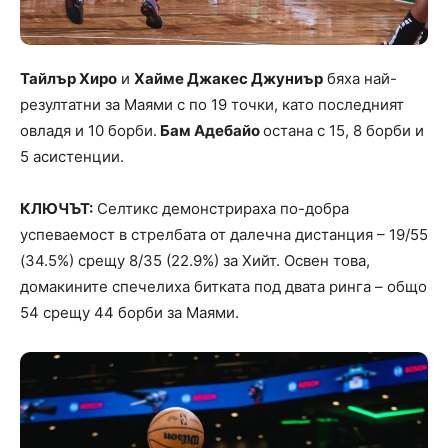
Тайлър Хиро
и
Хайме Джакес Джуниър
бяха най-
резултатни за Маями с по 19 точки, като последният
овладя и 10 борби.
Бам Адебайо
остана с 15, 8 борби и
5 асистенции.
КЛЮЧЪТ:
Селтикс демонстрираха по-добра
успеваемост в стрелбата от далечна дистанция – 19/55
(34.5%) срещу 8/35 (22.9%) за Хийт. Освен това,
домакините спечелиха битката под двата ринга – общо
54 срещу 44 борби за Маями.