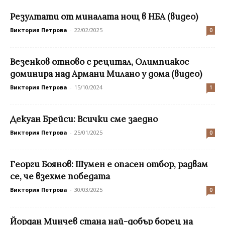
Резултати от миналата нощ в НБА (видео)
Виктория Петрова
-
22/02/2025
0
Везенков отново с рецитал, Олимпиакос
доминира над Армани Милано у дома (видео)
Виктория Петрова
-
15/10/2024
1
Декуан Брейси: Всички сме заедно
Виктория Петрова
-
25/01/2025
0
Георги Боянов: Шумен е опасен отбор, радвам
се, че взехме победата
Виктория Петрова
-
30/03/2025
0
Йордан Минчев стана най-добър борец на