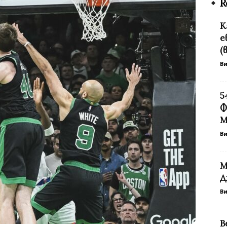
R
К
е
(
В
5
Ф
М
В
М
Д
В
В