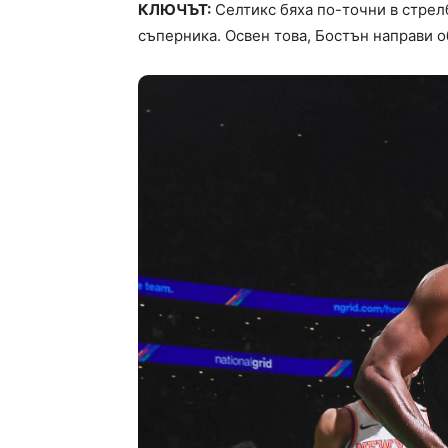
КЛЮЧЪТ:
Селтикс бяха по-точни в стрелб
съперника. Освен това, Бостън направи 