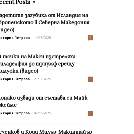
ecent Posts
адетите загубиха от Исландия на
вропейското в Северна Македония
видео)
иктория Петрова
-
14/08/2025
0
4 точки на Макси изстреляха
иладелфия до триумф срещу
илуоки (видео)
иктория Петрова
-
21/11/2025
0
онако извади от състава си Майк
жеймс
иктория Петрова
-
02/06/2025
0
езенков и Коди Милър-Макинтайър