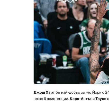
Джош Харт
бе най-добър за Ню Йорк с 24
плюс 6 асистенции.
Карл-Антъни Таунс
о