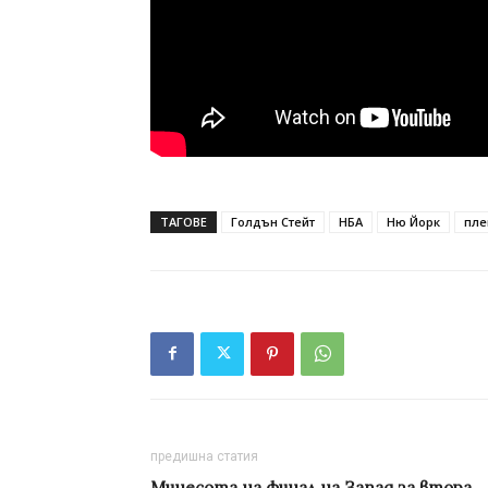
ТАГОВЕ
Голдън Стейт
НБА
Ню Йорк
пле
предишна статия
Минесота на финал на Запад за втора