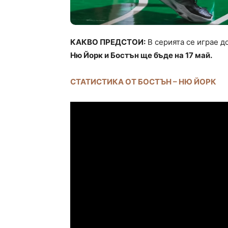
КАКВО ПРЕДСТОИ:
В серията се играе д
Ню Йорк и Бостън ще бъде на 17 май.
СТАТИСТИКА ОТ БОСТЪН – НЮ ЙОРК