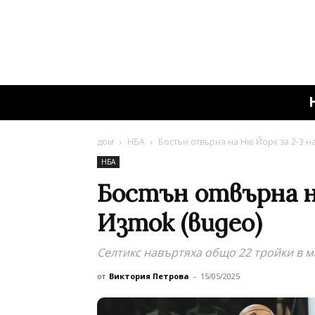
дом
НБА
Бостън отвърна на Ню Йорк за 2-3 на
НБА
Бостън отвърна на
Изток (видео)
Селтикс навъртяха общо 22 тройки в м
от
Виктория Петрова
-
15/05/2025