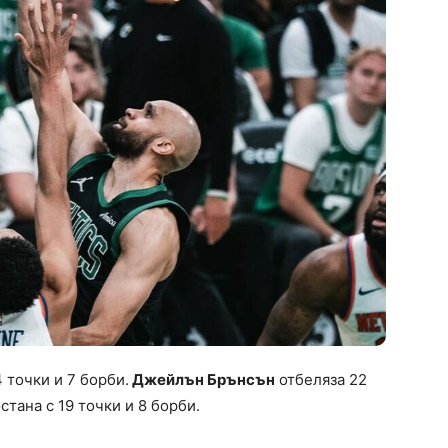
 точки и 7 борби.
Джейлън Брънсън
отбеляза 22
стана с 19 точки и 8 борби.