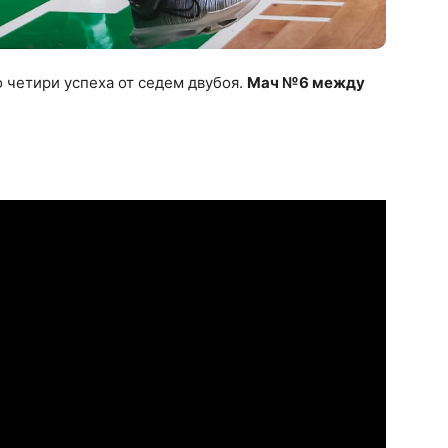
о четири успеха от седем двубоя.
Мач №6 между