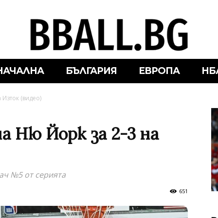
НАЧАЛНА
БЪЛГАРИЯ
ЕВРОПА
НБ
 Изток (видео)
 Ню Йорк за 2-3 на
ач №5 от серията
651