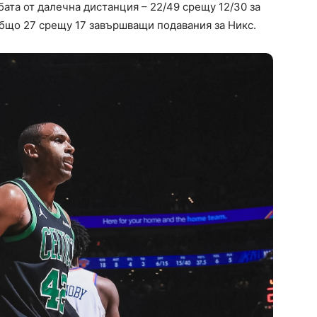
ата от далечна дистанция – 22/49 срещу 12/30 за
общо 27 срещу 17 завършващи подавания за Никс.