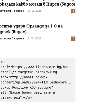
оказаха какво могат в Пирея (видео)
иктория Петрова
-
20/03/2025
1
остън удари Орландо за 1-0 на
зток (видео)
иктория Петрова
-
21/04/2025
0
<a 
href="https://www.flashscore.bg/bask
etball/" target="_blank"><img 
src="http://bball.bg/wp-
content/uploads/2024/11/Flashscore_L
ockup_Positive_RGB-svg.png" 
alt="Баскетболни резултати и 
статистика"></a>