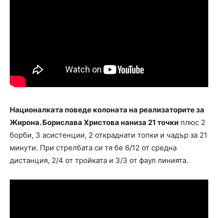
Националката поведе колоната на реализаторите за
Жирона. Борислава Христова наниза 21 точки
плюс 2
борби, 3 асистенции, 2 откраднати топки и чадър за 21
минути. При стрелбата си тя бе 6/12 от средна
дистанция, 2/4 от тройката и 3/3 от фаул линията.