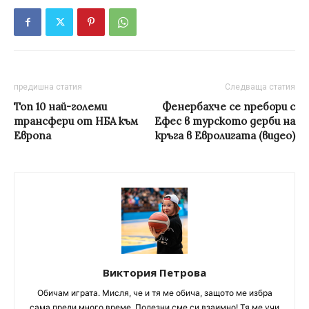
предишна статия
Следваща статия
Топ 10 най-големи
Фенербахче се пребори с
трансфери от НБА към
Ефес в турското дерби на
Европа
кръга в Евролигата (видео)
Виктория Петрова
Обичам играта. Мисля, че и тя ме обича, защото ме избра
сама преди много време. Полезни сме си взаимно! Тя ме учи