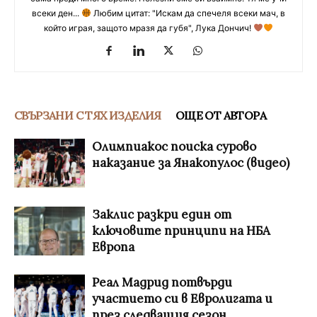
всеки ден...
Любим цитат: "Искам да спечеля всеки мач, в
който играя, защото мразя да губя", Лука Дончич!
СВЪРЗАНИ С ТЯХ ИЗДЕЛИЯ
ОЩЕ ОТ АВТОРА
Олимпиакос поиска сурово
наказание за Янакопулос (видео)
Заклис разкри един от
ключовите принципи на НБА
Европа
Реал Мадрид потвърди
участието си в Евролигата и
през следващия сезон