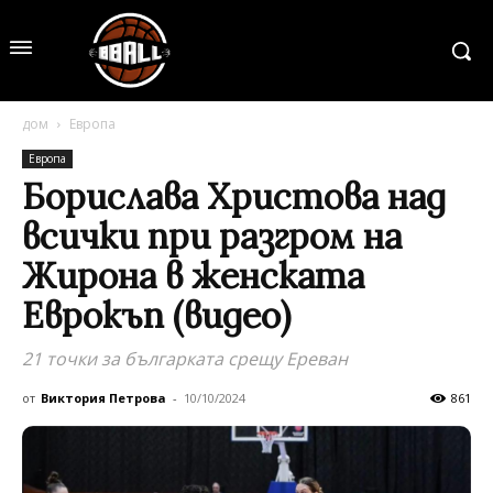
дом
Европа
Европа
Борислава Христова над
всички при разгром на
Жирона в женската
Еврокъп (видео)
21 точки за българката срещу Ереван
от
Виктория Петрова
-
10/10/2024
861