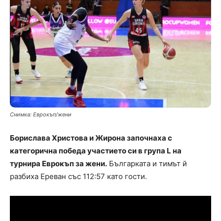
Снимка: Еврокъп/жени
Борислава Христова и Жирона започнаха с
категорична победа участието си в група L на
турнира Еврокъп за жени.
Българката и тимът й
разбиха Ереван със 112:57 като гости.