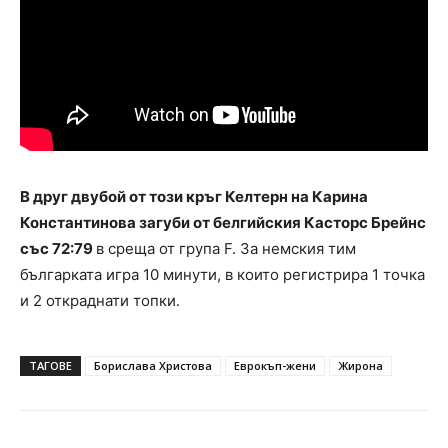
В друг двубой от този кръг Келтерн на Карина
Константинова загуби от белгийския Касторс Брейнс
със 72:79
в среща от група F. За немския тим
българката игра 10 минути, в които регистрира 1 точка
и 2 откраднати топки.
ТАГОВЕ
Борислава Христова
Еврокъп-жени
Жирона