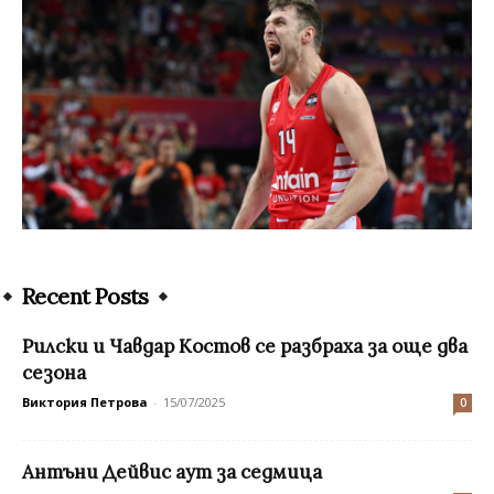
Recent Posts
Рилски и Чавдар Костов се разбраха за още два
сезона
Виктория Петрова
-
15/07/2025
0
Антъни Дейвис аут за седмица