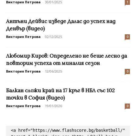
Виктория Петрова
-
30/01/2025
1
Антъни Дейвис изведе Далас до успех над
Денвър (видео)
Виктория Петрова
-
02/12/2025
0
Любомир Киров: Определено не беше лесно да
повторим успеха от миналия сезон
Виктория Петрова
-
12/06/2025
0
Балкан сложи край на 17 кръг в НБЛ със 102
точки в София (видео)
Виктория Петрова
-
19/01/2026
0
<a href="https://www.flashscore.bg/basketball/" 