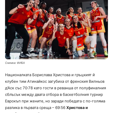
Снимка: ФИБА
Националката Борислава Христова и гръцкият й
клубен тим Атинайкос загубиха от френския Вилньов
д’Аск със 70:78 като гости в реванша от полуфиналния
сблъсък между двата отбора в баскетболния турнир
Еврокъп при жените, но заради победата с по-голяма
разлика в първата среща – 69:56
Христова и