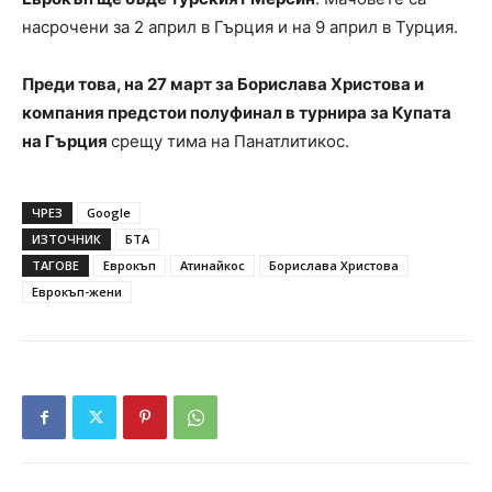
насрочени за 2 април в Гърция и на 9 април в Турция.
Преди това, на 27 март за Борислава Христова и
компания предстои полуфинал в турнира за Купата
на Гърция
срещу тима на Панатлитикос.
ЧРЕЗ
Google
ИЗТОЧНИК
БТА
ТАГОВЕ
Eврокъп
Атинайкос
Борислава Христова
Еврокъп-жени