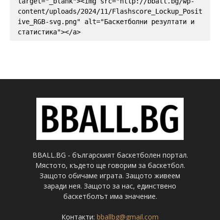
target="_blank"><img src="http://bball.bg/wp-
content/uploads/2024/11/Flashscore_Lockup_Posit
ive_RGB-svg.png" alt="Баскетболни резултати и 
статистика"></a>
BBALL.BG - българският баскетболен портал.
Мястото, където ще говорим за баскетбол.
Защото обичаме играта. Защото живеем
заради нея. Защото за нас, единствено
баскетболът има значение.
Контакти:
bballbg@gmail.com