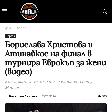
дом
Европа
Европа
Борислава Христова и
Атинайкос на финал в
турнира Еврокъп за жени
(видео)
Българката и тимът й ще се изправят срещу
Мерсин
от
Виктория Петрова
-
05/03/2026
323