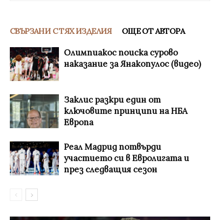
СВЪРЗАНИ С ТЯХ ИЗДЕЛИЯ
ОЩЕ ОТ АВТОРА
Олимпиакос поиска сурово
наказание за Янакопулос (видео)
Заклис разкри един от
ключовите принципи на НБА
Европа
Реал Мадрид потвърди
участието си в Евролигата и
през следващия сезон