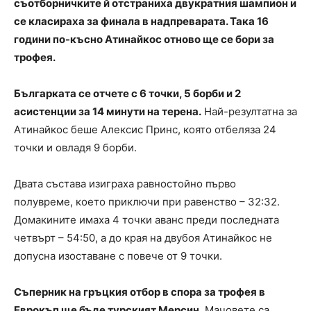
съотборничките й отстраниха двукратния шампион и
се класираха за финала в надпреварата. Така 16
години по-късно Атинайкос отново ще се бори за
трофея.
Българката се отчете с 6 точки, 5 борби и 2
асистенции за 14 минути на терена.
Най-резултатна за
Атинайкос беше Алексис Принс, която отбеляза 24
точки и овладя 9 борби.
Двата състава изиграха равностойно първо
полувреме, което приключи при равенство – 32:32.
Домакините имаха 4 точки аванс преди последната
четвърт – 54:50, а до края на двубоя Атинайкос не
допусна изоставане с повече от 9 точки.
Съперник на гръцкия отбор в спора за трофея в
Еврокъп ще бъде турският Мерсин
. Мачовете са