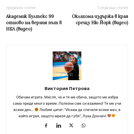
предишна статия
Следваща статия
Академик Бултекс 99
Оклахома издържа в края
отново на верния път в
срещу Ню Йорк (видео)
НБЛ (видео)
Виктория Петрова
Обичам играта. Мисля, че и тя ме обича, защото ме избра
сама преди много време. Полезни сме си взаимно! Тя ме учи
всеки ден...
Любим цитат: "Искам да спечеля всеки мач, в
който играя, защото мразя да губя", Лука Дончич!