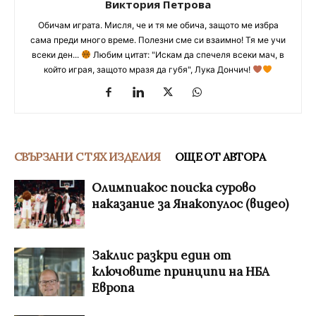
Виктория Петрова
Обичам играта. Мисля, че и тя ме обича, защото ме избра
сама преди много време. Полезни сме си взаимно! Тя ме учи
всеки ден...
Любим цитат: "Искам да спечеля всеки мач, в
който играя, защото мразя да губя", Лука Дончич!
СВЪРЗАНИ С ТЯХ ИЗДЕЛИЯ
ОЩЕ ОТ АВТОРА
Олимпиакос поиска сурово
наказание за Янакопулос (видео)
Заклис разкри един от
ключовите принципи на НБА
Европа