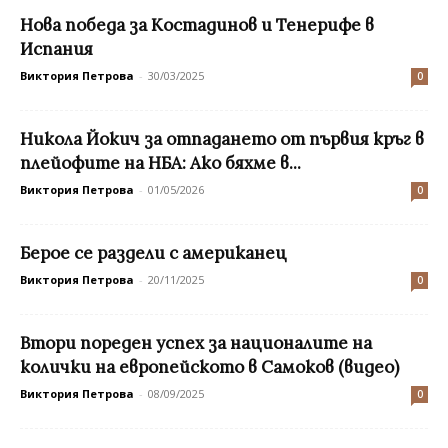
Нова победа за Костадинов и Тенерифе в
Испания
Виктория Петрова
-
30/03/2025
0
Никола Йокич за отпадането от първия кръг в
плейофите на НБА: Ако бяхме в...
Виктория Петрова
-
01/05/2026
0
Берое се раздели с американец
Виктория Петрова
-
20/11/2025
0
Втори пореден успех за националите на
колички на европейското в Самоков (видео)
Виктория Петрова
-
08/09/2025
0