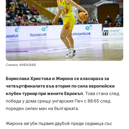
Снимка: ФИБА/БФБ
Борислава Христова и Жирона се класираха за
четвъртфиналите във втория по сила европейски
клубен турнир при жените Еврокъп
. Това стана след
победа у дома срещу унгарския Печ с 88:65 след
пореден силен мач на българката.
Жирона загуби първия двубой преди седмица със