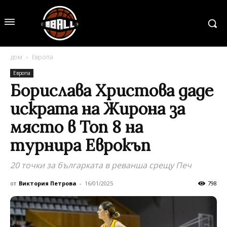
дом
Европа
Европа
Борислава Христова даде
искрата на Жирона за
място в Топ 8 на
турнира Еврокъп
20 точки за българката в реванша срещу Печ
от
Виктория Петрова
-
16/01/2025
798