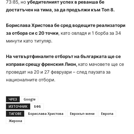
73:85, но
убедителният успех в реванша бе
достатъчен на тима, за да продължи към Топ 8.
Борислава Христова бе сред водещите реализатори
за отбора си с 20 точки
, като овладя и 1 борба за 34
минути като титуляр.
На четвъртфиналите oтборът на българката ще се
изправи срещу френския Лион,
като мачовете ще се
проведат на 20 и 27 февруари – след паузата за
националните отбори.
ЧРЕЗ
Google
ИЗТОЧНИК
БФБ
ТАГОВЕ
Борислава Христова
Еврокъп-жени
Европа
Жирона