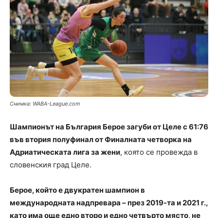
Снимка: WABA-League.com
Шампионът на България Берое загуби от Целе с 61:76
във втория полуфинал от Финалната четворка на
Адриатическата лига за жени
, която се провежда в
словенския град Целе.
Берое, който е двукратен шампион в
международната надпревара – през 2019-та и 2021 г.,
като има още едно второ и едно четвърто място, не