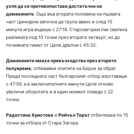
успя да се противопостави достатъчно на
домакините
. Още във втората половина на първата
част Цинкарна започна да трупа аванс и след 10
минути игра водеше с 27:18. Старозагорки пак свалиха
разликата под 10 точки през втората четвърт, но до
почивката тимът от Целе дръпна с 45:32.
Домакините имаха превъзходство през второто
полувреме
, отбивайки опитите на Берое за обрат.
Преди последната част българският отбор изоставаше
с 47:56, а в заключителните минути Целе отново
увеличи оборотите и в един момент поведе с 22
точки.
Радостина Христова
и
Рейчъл Терът
отбелязаха по 15
точки за отбора от Стара Загора.