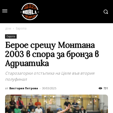
дом
Европа
Европа
Берое срещу Монтана
2003 в спора за бронза в
Адриатика
Старозагорки отстъпиха на Целе във втория
полуфинал
от
Виктория Петрова
-
30/03/2025
731