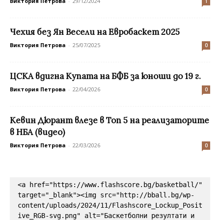
Виктория Петрова
-
29/12/2024
1
Чехия без Ян Весели на Евробаскет 2025
Виктория Петрова
-
25/07/2025
0
ЦСКА вдигна Купата на БФБ за юноши до 19 г.
Виктория Петрова
-
22/04/2026
0
Кевин Дюрант влезе в Топ 5 на реализаторите
в НБА (видео)
Виктория Петрова
-
22/03/2026
0
<a href="https://www.flashscore.bg/basketball/" 
target="_blank"><img src="http://bball.bg/wp-
content/uploads/2024/11/Flashscore_Lockup_Posit
ive_RGB-svg.png" alt="Баскетболни резултати и 