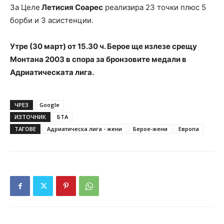
За Целе
Летисия Соарес
реализира 23 точки плюс 5
борби и 3 асистенции.
Утре (30 март) от 15.30 ч. Берое ще излезе срещу
Монтана 2003 в спора за бронзовите медали в
Адриатическата лига.
ЧРЕЗ
Google
ИЗТОЧНИК
БТА
ТАГОВЕ
Адриатическа лига - жени
Берое-жени
Европа