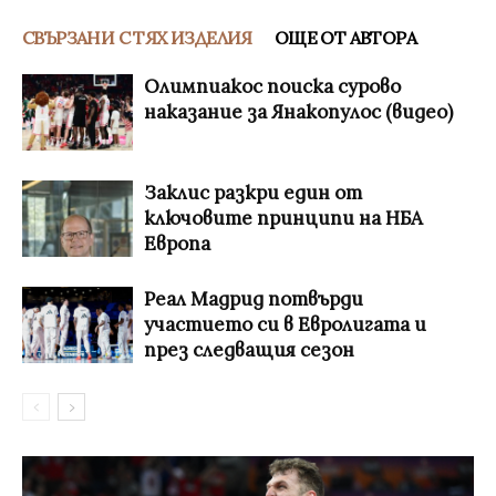
СВЪРЗАНИ С ТЯХ ИЗДЕЛИЯ
ОЩЕ ОТ АВТОРА
Олимпиакос поиска сурово
наказание за Янакопулос (видео)
Заклис разкри един от
ключовите принципи на НБА
Европа
Реал Мадрид потвърди
участието си в Евролигата и
през следващия сезон