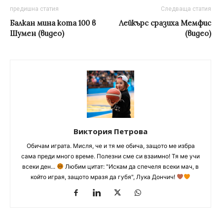
предишна статия
Следваща статия
Балкан мина кота 100 в
Лейкърс сразиха Мемфис
Шумен (видео)
(видео)
Виктория Петрова
Обичам играта. Мисля, че и тя ме обича, защото ме избра
сама преди много време. Полезни сме си взаимно! Тя ме учи
всеки ден...
Любим цитат: "Искам да спечеля всеки мач, в
който играя, защото мразя да губя", Лука Дончич!