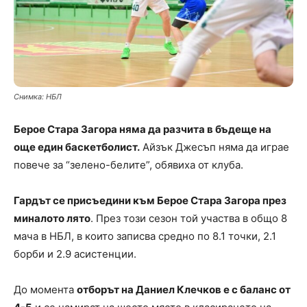
Снимка: НБЛ
Берое Стара Загора няма да разчита в бъдеще на
още един баскетболист.
Айзък Джесъп няма да играе
повече за “зелено-белите”, обявиха от клуба.
Гардът се присъедини към Берое Стара Загора през
миналото лято
. През този сезон той участва в общо 8
мача в НБЛ, в които записва средно по 8.1 точки, 2.1
борби и 2.9 асистенции.
До момента
отборът на Даниел Клечков е с баланс от