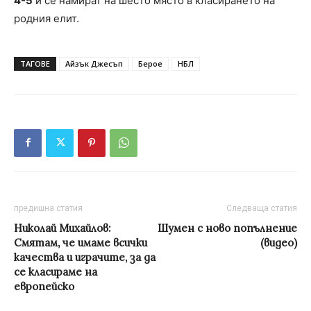
4-5
и се намират на шесто място в класирането на
родния елит.
ТАГОВЕ
Айзък Джесъп
Берое
НБЛ
предишна статия
Следваща статия
Николай Михайлов:
Шумен с ново попълнение
Смятам, че имаме всички
(видео)
качества и играчите, за да
се класираме на
европейско