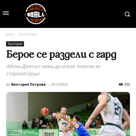
дом
България
България
Берое се раздели с гард
Айзък Джесъп няма да играе повече за
старозагорци
от
Виктория Петрова
-
26/11/2025
353