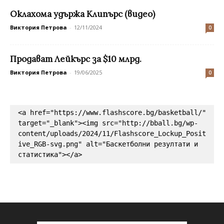
Оклахома удържа Клипърс (видео)
Виктория Петрова
-
12/11/2024
0
Продават Лейкърс за $10 млрд.
Виктория Петрова
-
19/06/2025
0
<a href="https://www.flashscore.bg/basketball/" 
target="_blank"><img src="http://bball.bg/wp-
content/uploads/2024/11/Flashscore_Lockup_Posit
ive_RGB-svg.png" alt="Баскетболни резултати и 
статистика"></a>