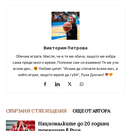
Виктория Петрова
Обичам играта. Мисля, че и тя ме обича, защото ме избра
сама преди много време. Полезни сме си взаимно! Тя ме учи
всеки ден...
Любим цитат: "Искам да спечеля всеки мач, в
който играя, защото мразя да губя", Лука Дончич!
СВЪРЗАНИ С ТЯХ ИЗДЕЛИЯ
ОЩЕ ОТ АВТОРА
Националките до 20 години
тренират в Русе