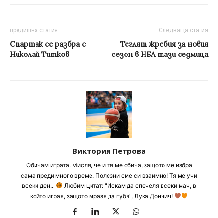
предишна статия
Следваща статия
Спартак се разбра с
Теглят жребия за новия
Николай Титков
сезон в НБЛ тази седмица
Виктория Петрова
Обичам играта. Мисля, че и тя ме обича, защото ме избра
сама преди много време. Полезни сме си взаимно! Тя ме учи
всеки ден...
Любим цитат: "Искам да спечеля всеки мач, в
който играя, защото мразя да губя", Лука Дончич!