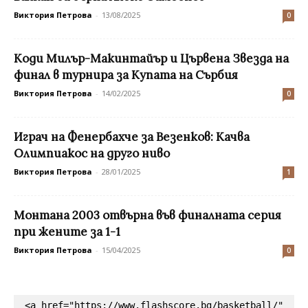
Виктория Петрова
-
13/08/2025
0
Коди Милър-Макинтайър и Цървена Звезда на
финал в турнира за Купата на Сърбия
Виктория Петрова
-
14/02/2025
0
Играч на Фенербахче за Везенков: Качва
Олимпиакос на друго ниво
Виктория Петрова
-
28/01/2025
1
Монтана 2003 отвърна във финалната серия
при жените за 1-1
Виктория Петрова
-
15/04/2025
0
<a href="https://www.flashscore.bg/basketball/" 