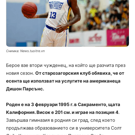
Снимка: News.tuoitre.vn
Берое взе втори чужденец, на който ще разчита през
новия сезон.
От старозагорския клуб обявиха, че от
есента ще използват на услугите на американеца
Дишон Парсънс.
Роден е на 3 февруари 1995 г. в Сакраменто, щата
Калифорния. Висок е 201 см. и играе на позиция 4
.
Завършва гимназия в родния си град, след което
продължава образованието си в университета Солт