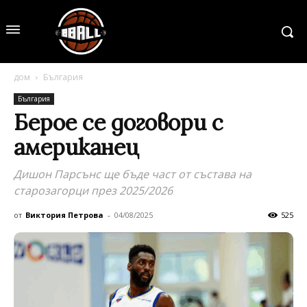
дом
България
България
Берое се договори с
американец
Дишон Парсънс ще бъде част от състава на
старозагорци през 2025/2026
от
Виктория Петрова
-
04/08/2025
525