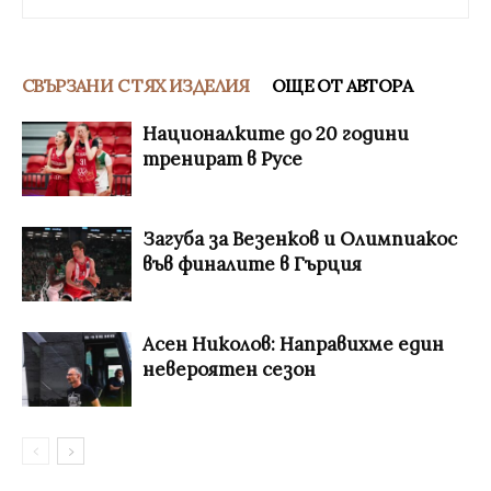
СВЪРЗАНИ С ТЯХ ИЗДЕЛИЯ
ОЩЕ ОТ АВТОРА
Националките до 20 години
тренират в Русе
Загуба за Везенков и Олимпиакос
във финалите в Гърция
Асен Николов: Направихме един
невероятен сезон