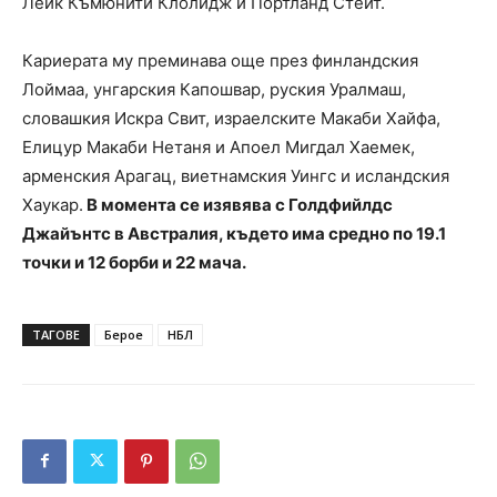
Лейк Къмюнити Клолидж и Портланд Стейт.
Кариерата му преминава още през финландския
Лоймаа, унгарския Капошвар, руския Уралмаш,
словашкия Искра Свит, израелските Макаби Хайфа,
Елицур Макаби Нетаня и Апоел Мигдал Хаемек,
арменския Арагац, виетнамския Уингс и исландския
Хаукар.
В момента се изявява с Голдфийлдс
Джайънтс в Австралия, където има средно по 19.1
точки и 12 борби и 22 мача.
ТАГОВЕ
Берое
НБЛ