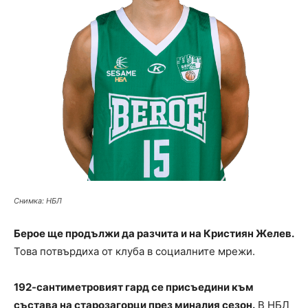
Снимка: НБЛ
Берое ще продължи да разчита и на Кристиян Желев.
Това потвърдиха от клуба в социалните мрежи.
192-сантиметровият гард се присъедини към
състава на старозагорци през миналия сезон.
В НБЛ