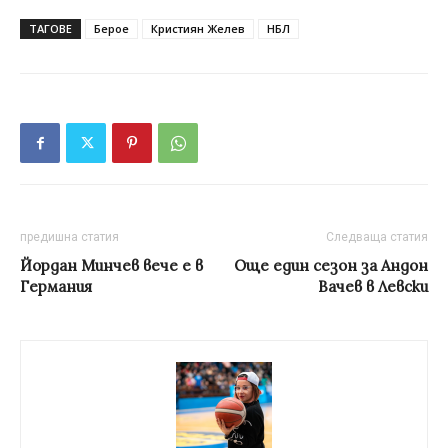
ТАГОВЕ
Берое
Кристиян Желев
НБЛ
предишна статия
Следваща статия
Йордан Минчев вече е в
Oще един сезон за Андон
Германия
Вачев в Левски