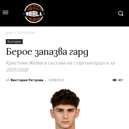
дом
България
България
Берое запазва гард
Кристиян Желев в състава на старозагорци и за
2025/2026
от
Виктория Петрова
-
12/08/2025
481