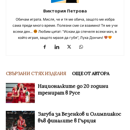
Виктория Петрова
Обичам играта. Мисля, че и тя ме обича, защото ме избра
сама преди много време. Полезни сме си взаимно! Тя ме учи
всеки ден...
Любим цитат: "Искам да спечеля всеки мач, в
който играя, защото мразя да губя", Лука Дончич!
СВЪРЗАНИ С ТЯХ ИЗДЕЛИЯ
ОЩЕ ОТ АВТОРА
Националките до 20 години
тренират в Русе
Загуба за Везенков и Олимпиакос
във финалите в Гърция