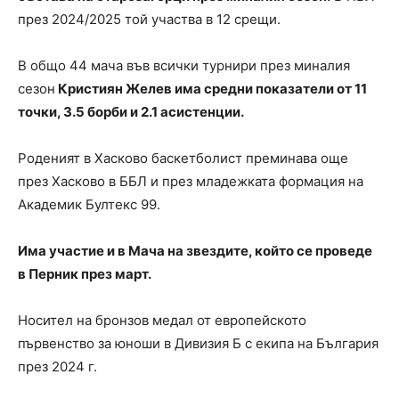
през 2024/2025 той участва в 12 срещи.
В общо 44 мача във всички турнири през миналия
сезон
Кристиян Желев има средни показатели от 11
точки, 3.5 борби и 2.1 асистенции.
Роденият в Хасково баскетболист преминава още
през Хасково в ББЛ и през младежката формация на
Академик Бултекс 99.
Има участие и в Мача на звездите, който се проведе
в Перник през март.
Носител на бронзов медал от европейското
първенство за юноши в Дивизия Б с екипа на България
през 2024 г.