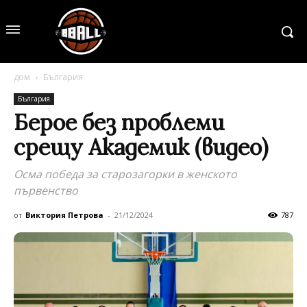
дом
България
България
Берое без проблеми
срещу Академик (видео)
Осма победа за старозагорки в женското
първенство
от
Виктория Петрова
-
21/12/2024
787