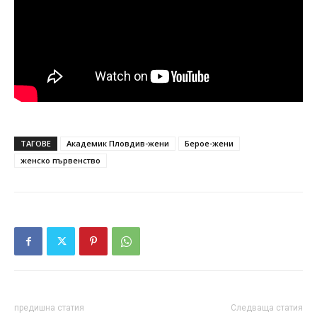
ТАГОВЕ
Академик Пловдив-жени
Берое-жени
женско първенство
предишна статия
Следваща статия