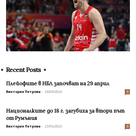
Recent Posts
Плейофите в НБЛ започват на 29 април
Виктория Петрова
-
26/04/2026
0
Националките до 18 г. загубиха за втори път
от Румъния
Виктория Петрова
-
23/06/2025
0