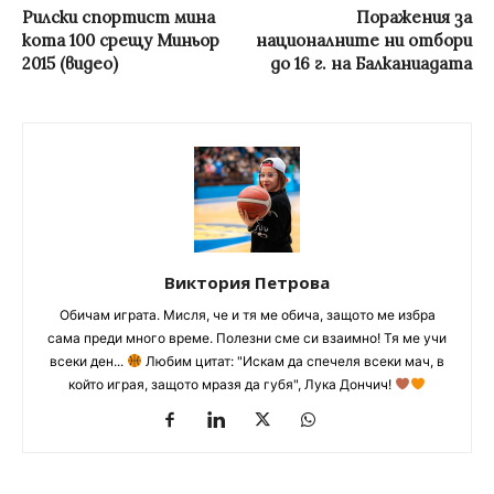
Рилски спортист мина
Поражения за
кота 100 срещу Миньор
националните ни отбори
2015 (видео)
до 16 г. на Балканиадата
Виктория Петрова
Обичам играта. Мисля, че и тя ме обича, защото ме избра
сама преди много време. Полезни сме си взаимно! Тя ме учи
всеки ден...
Любим цитат: "Искам да спечеля всеки мач, в
който играя, защото мразя да губя", Лука Дончич!