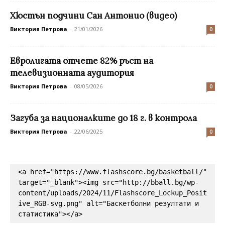
Хюстън подчини Сан Антонио (видео)
Виктория Петрова
-
21/01/2026
0
Евролигата отчете 82% ръст на
телевизионната аудитория
Виктория Петрова
-
08/05/2026
0
Загуба за националките до 18 г. в контрола
Виктория Петрова
-
22/06/2025
0
<a href="https://www.flashscore.bg/basketball/" 
target="_blank"><img src="http://bball.bg/wp-
content/uploads/2024/11/Flashscore_Lockup_Posit
ive_RGB-svg.png" alt="Баскетболни резултати и 
статистика"></a>