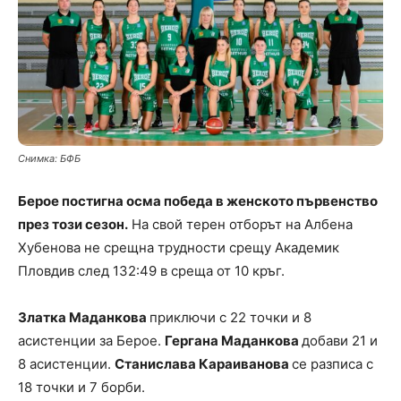
Снимка: БФБ
Берое постигна осма победа в женското първенство
през този сезон.
На свой терен отборът на Албена
Хубенова не срещна трудности срещу Академик
Пловдив след 132:49 в среща от 10 кръг.
Златка Маданкова
приключи с 22 точки и 8
асистенции за Берое.
Гергана Маданкова
добави 21 и
8 асистенции.
Станислава Караиванова
се разписа с
18 точки и 7 борби.