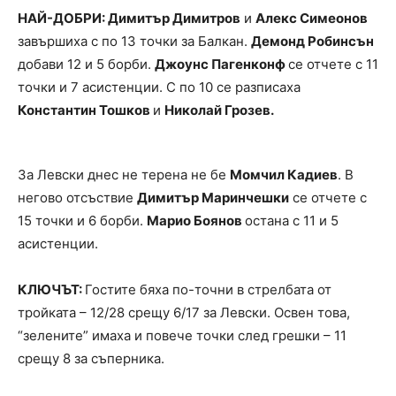
НАЙ-ДОБРИ: Димитър Димитров
и
Алекс Симеонов
завършиха с по 13 точки за Балкан.
Демонд Робинсън
добави 12 и 5 борби.
Джоунс Пагенконф
се отчете с 11
точки и 7 асистенции. С по 10 се разписаха
Константин Тошков
и
Николай Грозев.
За Левски днес не терена не бе
Момчил Кадиев
. В
негово отсъствие
Димитър Маринчешки
се отчете с
15 точки и 6 борби.
Марио Боянов
остана с 11 и 5
асистенции.
КЛЮЧЪТ:
Гостите бяха по-точни в стрелбата от
тройката – 12/28 срещу 6/17 за Левски. Освен това,
“зелените” имаха и повече точки след грешки – 11
срещу 8 за съперника.