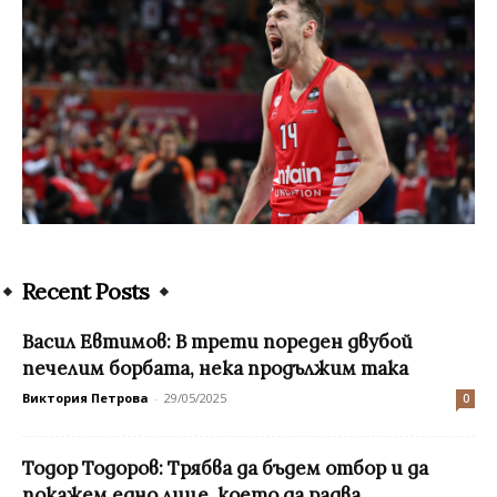
Recent Posts
Васил Евтимов: В трети пореден двубой
печелим борбата, нека продължим така
Виктория Петрова
-
29/05/2025
0
Тодор Тодоров: Трябва да бъдем отбор и да
покажем едно лице, което да радва...