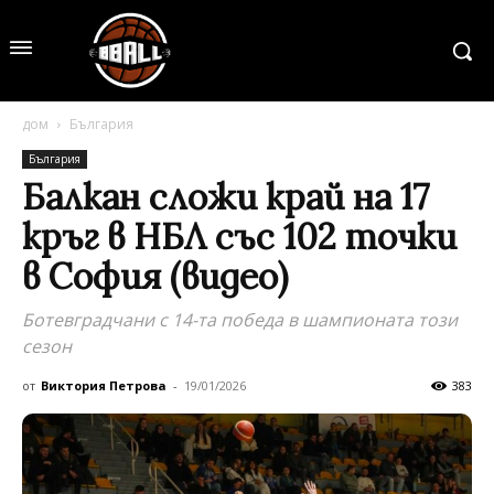
дом
България
България
Балкан сложи край на 17
кръг в НБЛ със 102 точки
в София (видео)
Ботевградчани с 14-та победа в шампионата този
сезон
от
Виктория Петрова
-
19/01/2026
383