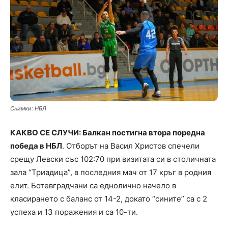
Снимки: НБЛ
КАКВО СЕ СЛУЧИ: Балкан постигна втора поредна
победа в НБЛ
. Отборът на Васил Христов спечели
срещу Левски със 102:70 при визитата си в столичната
зала “Триадица”, в последния мач от 17 кръг в родния
елит. Ботевградчани са еднолично начело в
класирането с баланс от 14-2, докато “сините” са с 2
успеха и 13 поражения и са 10-ти.