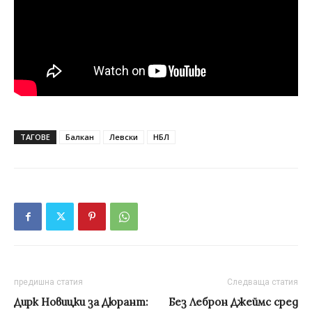
ТАГОВЕ
Балкан
Левски
НБЛ
предишна статия
Следваща статия
Дирк Новицки за Дюрант:
Без Леброн Джеймс сред