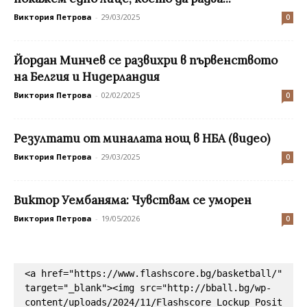
Виктория Петрова
-
29/03/2025
0
Йордан Минчев се развихри в първенството
на Белгия и Нидерландия
Виктория Петрова
-
02/02/2025
0
Резултати от миналата нощ в НБА (видео)
Виктория Петрова
-
29/03/2025
0
Виктор Уембаняма: Чувствам се уморен
Виктория Петрова
-
19/05/2026
0
<a href="https://www.flashscore.bg/basketball/" 
target="_blank"><img src="http://bball.bg/wp-
content/uploads/2024/11/Flashscore_Lockup_Posit