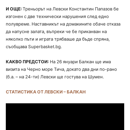
И ОЩЕ:
Треньорът на Левски Константин Папазов бе
изгонен с две технически нарушения след едно
полувреме. Наставникът на домакините обаче отказа
да напусне залата, въпреки че бе приканван на
няколко пъти и играта трябваше да бъде спряна,
съобщава Superbasket.bg.
КАКВО ПРЕДСТОИ:
На 26 януари Балкан ще има
визита на Черно море Тича, докато два дни по-рано
(б.а. – на 24-ти) Левски ще гостува на Шумен.
СТАТИСТИКА ОТ ЛЕВСКИ – БАЛКАН