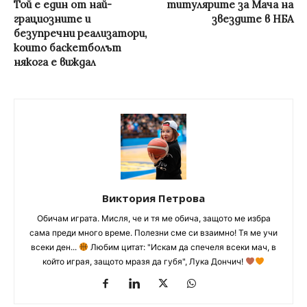
Той е един от най-
титулярите за Мача на
грациозните и
звездите в НБА
безупречни реализатори,
които баскетболът
някога е виждал
Виктория Петрова
Обичам играта. Мисля, че и тя ме обича, защото ме избра
сама преди много време. Полезни сме си взаимно! Тя ме учи
всеки ден...
Любим цитат: "Искам да спечеля всеки мач, в
който играя, защото мразя да губя", Лука Дончич!