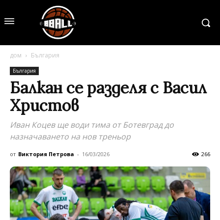
дом
България
България
Балкан се разделя с Васил
Христов
Иван Коцев ще води тима от Ботевград до
назначаването на нов треньор
от
Виктория Петрова
-
16/03/2026
266