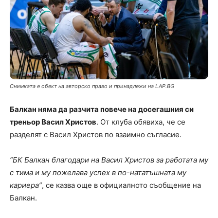
Снимката е обект на авторско право и принадлежи на LAP.BG
Балкан няма да разчита повече на досегашния си
треньор Васил Христов
. От клуба обявиха, че се
разделят с Васил Христов по взаимно съгласие.
“БК Балкан благодари на Васил Христов за работата му
с тима и му пожелава успех в по-нататъшната му
кариера”
, се казва още в официалното съобщение на
Балкан.