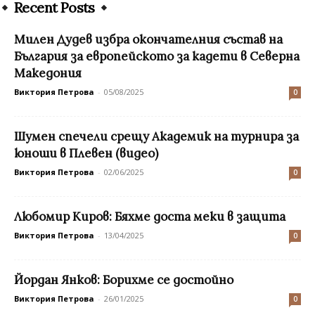
Recent Posts
Милен Дудев избра окончателния състав на
България за европейското за кадети в Северна
Македония
Виктория Петрова
-
05/08/2025
0
Шумен спечели срещу Академик на турнира за
юноши в Плевен (видео)
Виктория Петрова
-
02/06/2025
0
Любомир Киров: Бяхме доста меки в защита
Виктория Петрова
-
13/04/2025
0
Йордан Янков: Борихме се достойно
Виктория Петрова
-
26/01/2025
0