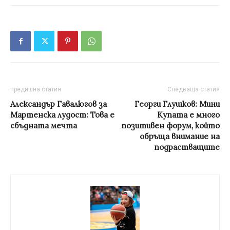
предишна статия
Следваща статия
Александър Гавалюгов за
Георги Глушков: Мини
Мартенска лудост: Това е
Купата е много
сбъдната мечта
позитивен форум, който
обръща внимание на
подрастващите