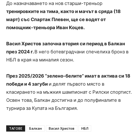
До назначаването на нов старши-треньор
тренировките на тима, както и мачът в сряда (18
март) със Спартак Плевен, ще се водят от
помощник-треньора Иван Коцев.
Васил Христов започна втория си период в Балкан
през 2024 г.
В него ботевградчани спечелиха бронз в
НБЛ в края на миналия сезон.
През 2025/2026 “зелено-белите” имат в актива си 18
победи и 4 загуби
и делят първото място в
класирането на мъжкия шампионат с Рилски спортист.
Освен това, Балкан достигна и до полуфиналите в
турнира за Купата на България.
ТАГОВЕ
Балкан
Васил Христов
НБЛ