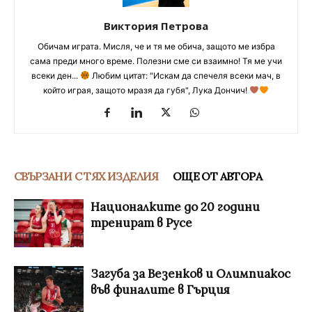
Виктория Петрова
Обичам играта. Мисля, че и тя ме обича, защото ме избра
сама преди много време. Полезни сме си взаимно! Тя ме учи
всеки ден...
Любим цитат: "Искам да спечеля всеки мач, в
който играя, защото мразя да губя", Лука Дончич!
СВЪРЗАНИ С ТЯХ ИЗДЕЛИЯ
ОЩЕ ОТ АВТОРА
Националките до 20 години
тренират в Русе
Загуба за Везенков и Олимпиакос
във финалите в Гърция