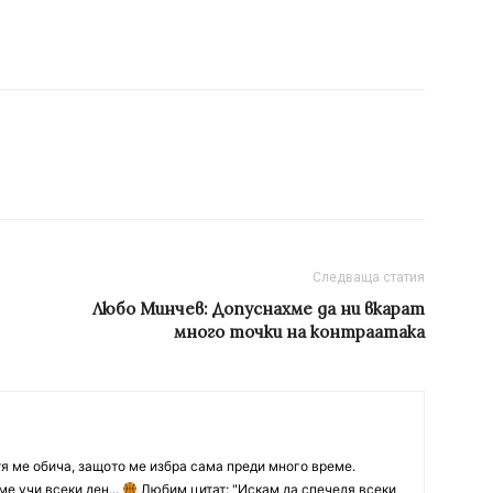
Следваща статия
Любо Минчев: Допуснахме да ни вкарат
много точки на контраатака
тя ме обича, защото ме избра сама преди много време.
ме учи всеки ден...
Любим цитат: "Искам да спечеля всеки