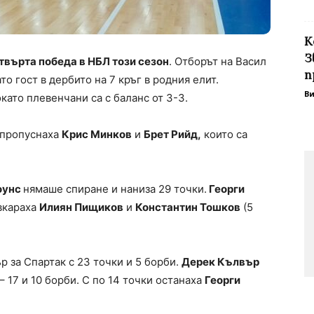
К
З
върта победа в НБЛ този сезон
. Отборът на Васил
п
то гост в дербито на 7 кръг в родния елит.
В
окато плевенчани са с баланс от 3-3.
 пропуснаха
Крис Минков
и
Брет Рийд,
които са
оунс
нямаше спиране и наниза 29 точки.
Георги
 вкараха
Илиян Пищиков
и
Константин Тошков
(5
р за Спартак с 23 точки и 5 борби.
Дерек Кълвър
 17 и 10 борби. С по 14 точки останаха
Георги