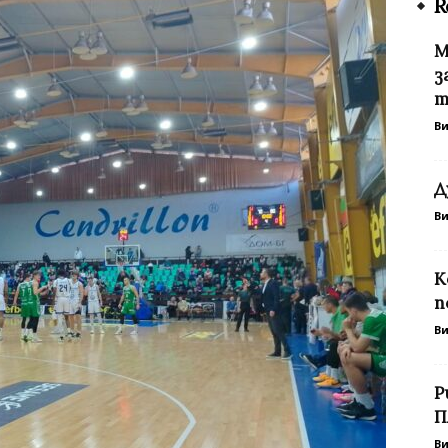
R
М
з
т
В
Д
В
К
п
В
Р
П
В