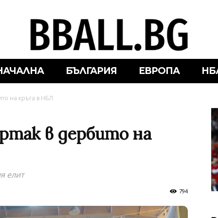
НАЧАЛНА
БЪЛГАРИЯ
ЕВРОПА
НБ
то на кръга в НБЛ
артак в дербито на
я елит
794