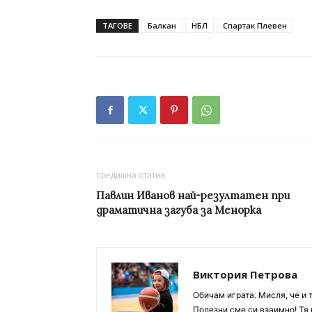
ТАГОВЕ
Балкан
НБЛ
Спартак Плевен
предишна статия
Павлин Иванов най-резултатен при
драматична загуба за Менорка
Виктория Петрова
Обичам играта. Мисля, че и 
Полезни сме си взаимно! Тя 