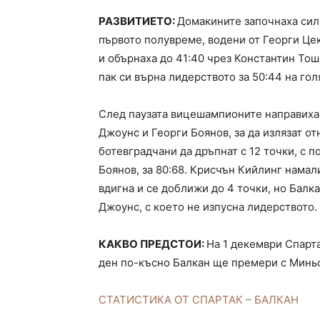
РАЗВИТИЕТО:
Домакините започнаха силн
първото полувреме, водени от Георги Це
и обърнаха до 41:40 чрез Константин Тош
пак си върна лидерството за 50:44 на гол
След паузата вицешампионите направиха 
Джоунс и Георги Боянов, за да излязат о
ботевградчани да дръпнат с 12 точки, с
Боянов, за 80:68. Крисчън Кийлинг намал
вдигна и се доближи до 4 точки, но Балк
Джоунс, с което не изпусна лидерството.
КАКВО ПРЕДСТОИ:
На 1 декември Спарта
ден по-късно Балкан ще премери с Миньо
СТАТИСТИКА ОТ СПАРТАК – БАЛКАН