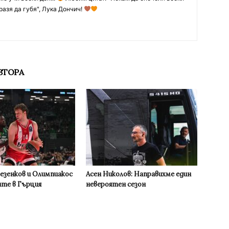
разя да губя", Лука Дончич!
ВТОРА
Везенков и Олимпиакос
Асен Николов: Направихме един
ите в Гърция
невероятен сезон