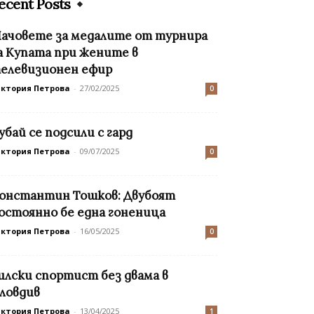
ecent Posts
ачовете за медалите от турнира
а Купата при жените в
елевизионен ефир
иктория Петрова
-
27/02/2025
0
убай се подсили с гард
иктория Петрова
-
09/07/2025
0
онстантин Тошков: Двубоят
остоянно бе една гоненица
иктория Петрова
-
16/05/2025
0
илски спортист без двама в
ловдив
иктория Петрова
-
13/04/2025
1