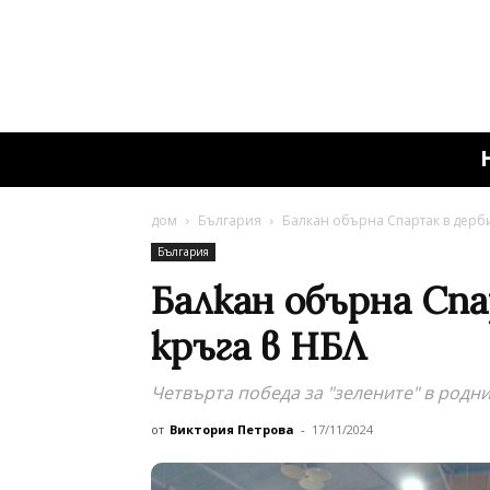
дом
България
Балкан обърна Спартак в дерби
България
Балкан обърна Сп
кръга в НБЛ
Четвърта победа за "зелените" в родни
от
Виктория Петрова
-
17/11/2024