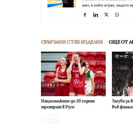
мач, в който играя, защото м
СВЪРЗАНИ С ТЯХ ИЗДЕЛИЯ
ОЩЕ ОТ А
Националките до 20 години
Загуба за 
тренират в Русе
във финал