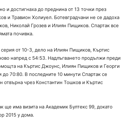
о и достигнаха до преднина от 13 точки през
ков и Травион Холиуел. Ботевградчани не се дадоха
ков, Николай Грозев и Илиян Пищиков. Спартак все
ямата почивка.
серия от 10-3, дело на Илиян Пищиков, Къртис
тново напред с 54:53. Надлъгването продължи преди
 помощта на Къртис Джоунс, Илиян Пищиков и Георги
и до 70:80. В последните 10 минути Спартак се
ан отвърна чрез Константин Тошков и Къртис
к ще има визита на Академик Бултекс 99, докато
р 2015 у дома.