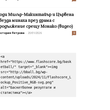
оди Милър-Макинтайър и Цървена
везда минаха през драма с
родължение срещу Монако (видео)
иктория Петрова
-
20/01/2026
0
<a 
href="https://www.flashscore.bg/bask
etball/" target="_blank"><img 
src="http://bball.bg/wp-
content/uploads/2024/11/Flashscore_L
ockup_Positive_RGB-svg.png" 
alt="Баскетболни резултати и 
статистика"></a>