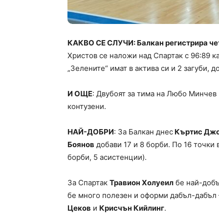
КАКВО СЕ СЛУЧИ: Балкан регистрира чет
Христов се наложи над Спартак с 96:89 ка
„Зелените“ имат в актива си и 2 загуби, д
И ОЩЕ
: Двубоят за тима на Любо Минчев
контузени.
НАЙ-ДОБРИ
: За Балкан днес
Къртис Дж
Боянов
добави 17 и 8 борби. По 16 точки
борби, 5 асистенции).
За Спартак
Травион Холуеил
бе най-добъ
бе много полезен и оформи дабъл-дабъл –
Цеков
и
Крисчън Кийлинг
.