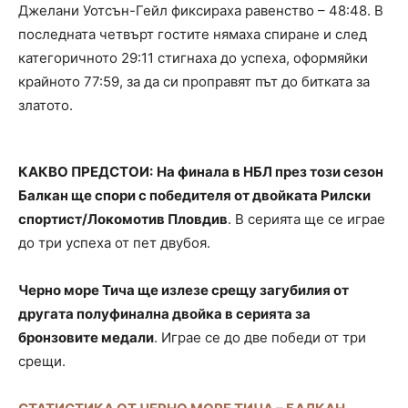
Джелани Уотсън-Гейл фиксираха равенство – 48:48. В
последната четвърт гостите нямаха спиране и след
категоричното 29:11 стигнаха до успеха, оформяйки
крайното 77:59, за да си проправят път до битката за
златото.
КАКВО ПРЕДСТОИ:
На финала в НБЛ през този сезон
Балкан ще спори с победителя от двойката Рилски
спортист/Локомотив Пловдив
. В серията ще се играе
до три успеха от пет двубоя.
Черно море Тича ще излезе срещу загубилия от
другата полуфинална двойка в серията за
бронзовите медали
. Играе се до две победи от три
срещи.