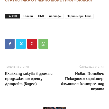
СТАТИСТИКА ОТ ЧЕРНО МОРЕ ТИЧА – БАЛКАН
ТАГОВЕ
Балкан
НБЛ
плейофи
Черно море Тича
предишна статия
Следваща статия
Кливланд ликува в драма с
Йован Попович:
продължение срещу
Показахме характер,
Детройт (видео)
желание и контрол над
играта