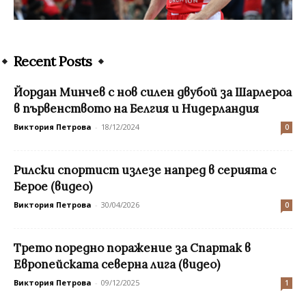
Recent Posts
Йордан Минчев с нов силен двубой за Шарлероа
в първенството на Белгия и Нидерландия
Виктория Петрова
-
18/12/2024
0
Рилски спортист излезе напред в серията с
Берое (видео)
Виктория Петрова
-
30/04/2026
0
Трето поредно поражение за Спартак в
Европейската северна лига (видео)
Виктория Петрова
-
09/12/2025
1