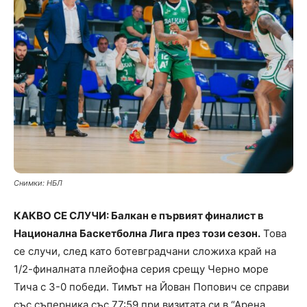
Снимки: НБЛ
КАКВО СЕ СЛУЧИ: Балкан е първият финалист в
Национална Баскетболна Лига през този сезон.
Това
се случи, след като ботевградчани сложиха край на
1/2-финалната плейофна серия срещу Черно море
Тича с 3-0 победи. Тимът на Йован Попович се справи
със съперника със 77:59 при визитата си в “Арена