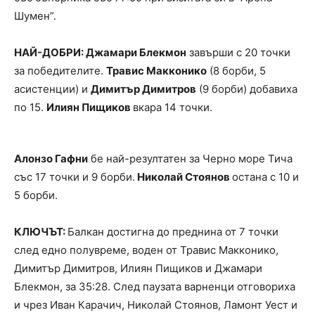
Шумен”.
НАЙ-ДОБРИ: Джамари Блекмон
завърши с 20 точки
за победителите.
Травис Макконико
(8 борби, 5
асистенции) и
Димитър Димитров
(9 борби) добавиха
по 15.
Илиян Пищиков
вкара 14 точки.
Алонзо Гафни
бе най-резултатен за Черно море Тича
със 17 точки и 9 борби.
Николай Стоянов
остана с 10 и
5 борби.
КЛЮЧЪТ:
Балкан достигна до преднина от 7 точки
след едно полувреме, воден от Травис Макконико,
Димитър Димитров, Илиян Пищиков и Джамари
Блекмон, за 35:28. След паузата варненци отговориха
и чрез Иван Карачич, Николай Стоянов, Ламонт Уест и