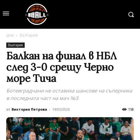
дом
България
България
Балкан на финал в НБЛ
след 3-0 срещу Черно
море Тича
Ботевградчани не оставиха шансове на съперника
в последната част на мач №3
от
Виктория Петрова
-
14/05/2026
158