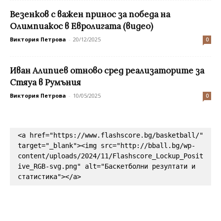
Везенков с важен принос за победа на
Олимпиакос в Евролигата (видео)
Виктория Петрова
-
20/12/2025
0
Иван Алипиев отново сред реализаторите за
Стяуа в Румъния
Виктория Петрова
-
10/05/2025
0
<a href="https://www.flashscore.bg/basketball/" 
target="_blank"><img src="http://bball.bg/wp-
content/uploads/2024/11/Flashscore_Lockup_Posit
ive_RGB-svg.png" alt="Баскетболни резултати и 
статистика"></a>