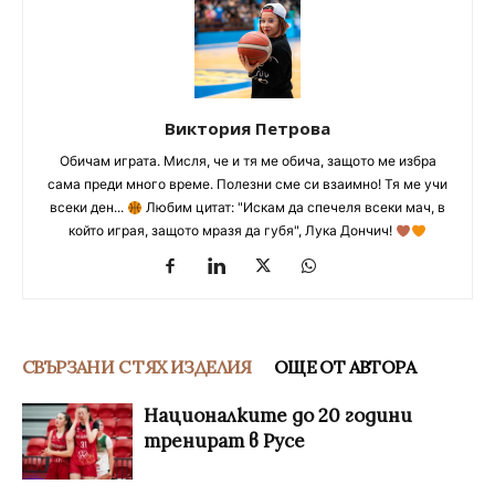
Виктория Петрова
Обичам играта. Мисля, че и тя ме обича, защото ме избра
сама преди много време. Полезни сме си взаимно! Тя ме учи
всеки ден...
Любим цитат: "Искам да спечеля всеки мач, в
който играя, защото мразя да губя", Лука Дончич!
СВЪРЗАНИ С ТЯХ ИЗДЕЛИЯ
ОЩЕ ОТ АВТОРА
Националките до 20 години
тренират в Русе