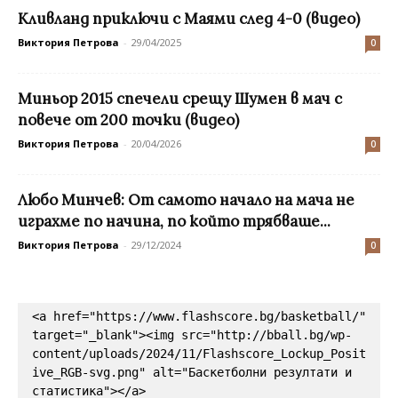
Кливланд приключи с Маями след 4-0 (видео)
Виктория Петрова
-
29/04/2025
0
Миньор 2015 спечели срещу Шумен в мач с
повече от 200 точки (видео)
Виктория Петрова
-
20/04/2026
0
Любо Минчев: От самото начало на мача не
играхме по начина, по който трябваше...
Виктория Петрова
-
29/12/2024
0
<a href="https://www.flashscore.bg/basketball/" 
target="_blank"><img src="http://bball.bg/wp-
content/uploads/2024/11/Flashscore_Lockup_Posit
ive_RGB-svg.png" alt="Баскетболни резултати и 
статистика"></a>