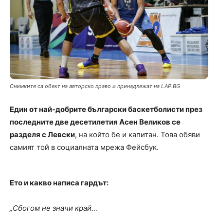
Снимките са обект на авторско право и принадлежат на LAP.BG
Един от най-добрите български баскетболисти през
последните две десетилетия Асен Великов се
разделя с Левски
, на който бе и капитан. Това обяви
самият той в социалната мрежа Фейсбук.
Ето и какво написа гардът:
„Сбогом не значи край…