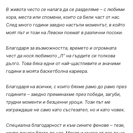
В живота често се налага да се разделяме – с любими
хора, места или спомени, които са били част от нас.
След много години заедно настъпи моментът, в който
моят път и този на Левски поемат в различни посоки.
Благодаря за възможността, времето и огромната
чест да нося любимото „Л“ на гърдите си толкова
дълго. Това бяха едни от най-щастливите и значими
години в моята баскетболна кариера.
Благодаря на всички, с които бяхме рамо до рамо през
годините – заедно преминахме през победи, загуби,
трудни моменти и безценни уроци. Този път ме
изграждаше не само като състезател, но и като човек.
Специална благодарност и към сините фенове – тези,
които винаги бяхте до нас. Макар и много от вас да не