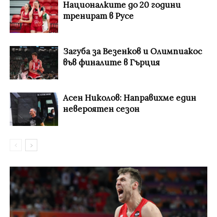
Националките до 20 години
тренират в Русе
Загуба за Везенков и Олимпиакос
във финалите в Гърция
Асен Николов: Направихме един
невероятен сезон