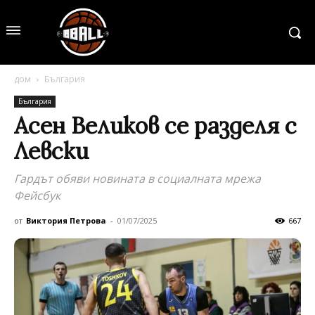
дом
България
България
Асен Великов се разделя с
Левски
Гардът обяви новината в социалната мрежа
Фейсбук
от
Виктория Петрова
-
01/07/2025
667