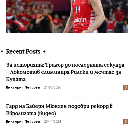
Recent Posts
За историята: Трилър до последната секунда
– Локомотив елиминира Рилски и мечтае за
Купата
Виктория Петрова
-
21/02/2026
0
Гард на Байерн Мюнхен подобри рекорд в
Евролигата (видео)
Виктория Петрова
-
23/11/2024
0