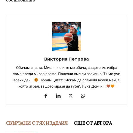
Виктория Петрова
Обичам играта. Мисля, че и тя ме обича, защото ме избра
сама преди много време. Полезни сме си взаимно! Тя ме учи
всеки ден...
Любим цитат: "Искам да спечеля всеки мач, в
който играя, защото мразя да губя", Лука Дончич!
СВЪРЗАНИ С ТЯХ ИЗДЕЛИЯ
ОЩЕ ОТ АВТОРА