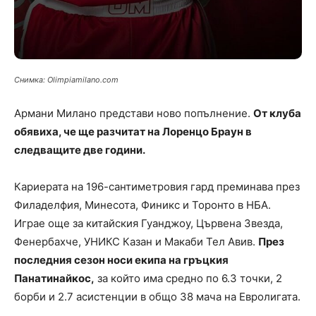
Снимка: Оlimpiamilano.com
Aрмани Милано представи ново попълнение.
От клуба
обявиха, че ще разчитат на Лоренцо Браун в
следващите две години.
Кариерата на 196-сантиметровия гард преминава през
Филаделфия, Минесота, Финикс и Торонто в НБА.
Играе още за китайския Гуанджоу, Цървена Звезда,
Фенербахче, УНИКС Казан и Макаби Тел Авив.
През
последния сезон носи екипа на гръцкия
Панатинайкос,
за който има средно по 6.3 точки, 2
борби и 2.7 асистенции в общо 38 мача на Евролигата.