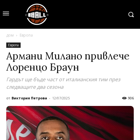
дом
Европа
Европа
Армани Милано привлече
Лоренцо Браун
Гардът ще бъде част от италианския тим през
следващите два сезона
от
Виктория Петрова
-
12/07/2025
906