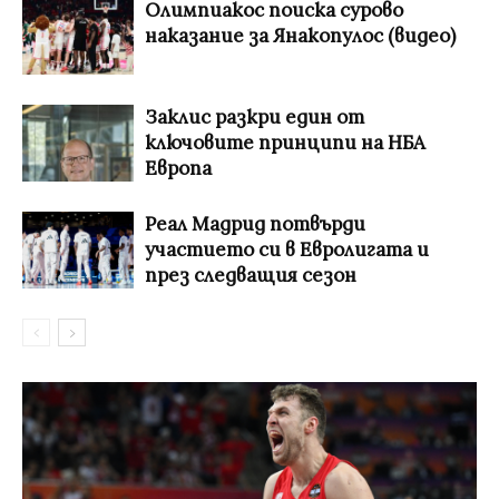
Олимпиакос поиска сурово
наказание за Янакопулос (видео)
Заклис разкри един от
ключовите принципи на НБА
Европа
Реал Мадрид потвърди
участието си в Евролигата и
през следващия сезон