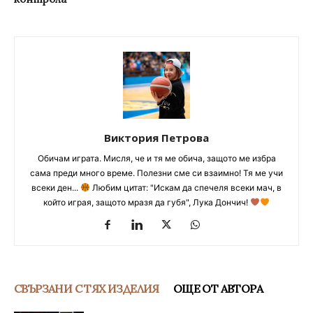
Виктория Петрова
Обичам играта. Мисля, че и тя ме обича, защото ме избра
сама преди много време. Полезни сме си взаимно! Тя ме учи
всеки ден...
Любим цитат: "Искам да спечеля всеки мач, в
който играя, защото мразя да губя", Лука Дончич!
СВЪРЗАНИ С ТЯХ ИЗДЕЛИЯ
ОЩЕ ОТ АВТОРА