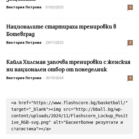
Виктория Петрова
-
01/02/2025
0
Националите стартираха тренировки в
Ботевград
Виктория Петрова
-
24/11/2025
0
Кайла Хилсман започва тренировки с женския
ни национален отбор от понеделник
Виктория Петрова
-
30/10/2024
0
<a href="https://www.flashscore.bg/basketball/" 
target="_blank"><img src="http://bball.bg/wp-
content/uploads/2024/11/Flashscore_Lockup_Posit
ive_RGB-svg.png" alt="Баскетболни резултати и 
статистика"></a>