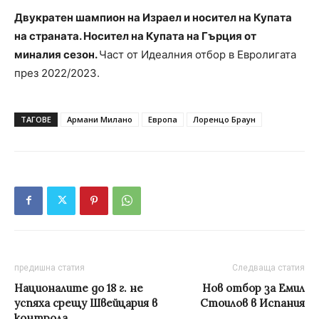
Двукратен шампион на Израел и носител на Купата
на страната. Носител на Купата на Гърция от
миналия сезон.
Част от Идеалния отбор в Евролигата
през 2022/2023.
ТАГОВЕ
Армани Милано
Европа
Лоренцо Браун
предишна статия
Следваща статия
Националите до 18 г. не
Нов отбор за Емил
успяха срещу Швейцария в
Стоилов в Испания
контрола