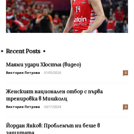
Recent Posts
Маями удари Хюстън (видео)
Виктория Петрова
-
01/03/2026
0
Женският национален отбор с първа
тренировка в Мишколц
Виктория Петрова
-
06/11/2024
0
Йордан Янков: Проблемът ни беше в
защитата