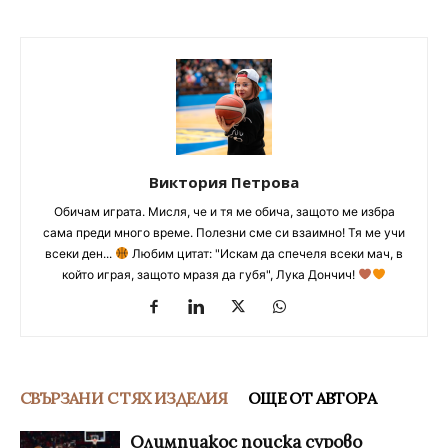
Виктория Петрова
Обичам играта. Мисля, че и тя ме обича, защото ме избра
сама преди много време. Полезни сме си взаимно! Тя ме учи
всеки ден...
Любим цитат: "Искам да спечеля всеки мач, в
който играя, защото мразя да губя", Лука Дончич!
СВЪРЗАНИ С ТЯХ ИЗДЕЛИЯ
ОЩЕ ОТ АВТОРА
Олимпиакос поиска сурово