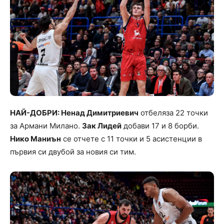
НАЙ-ДОБРИ: Ненад Димитриевич
отбеляза 22 точки
за Армани Милано.
Зак Лидей
добави 17 и 8 борби.
Нико Маниън
се отчете с 11 точки и 5 асистенции в
първия си двубой за новия си тим.