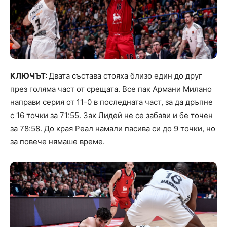
КЛЮЧЪТ:
Двата състава стояха близо един до друг
през голяма част от срещата. Все пак Армани Милано
направи серия от 11-0 в последната част, за да дръпне
с 16 точки за 71:55. Зак Лидей не се забави и бе точен
за 78:58. До края Реал намали пасива си до 9 точки, но
за повече нямаше време.