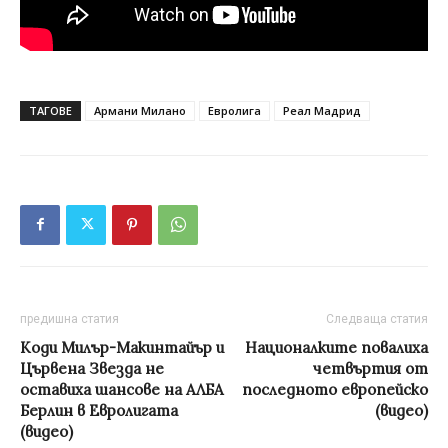
ТАГОВЕ
Армани Милано
Евролига
Реал Мадрид
предишна статия
Следваща статия
Коди Милър-Макинтайър и
Националките повалиха
Цървена Звезда не
четвъртия от
оставиха шансове на АЛБА
последното европейско
Берлин в Евролигата
(видео)
(видео)