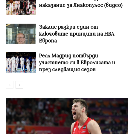
наказание за Янакопулос (видео)
Заклис разкри един от
ключовите принципи на НБА
Европа
Реал Мадрид потвърди
участието си в Евролигата и
през следващия сезон