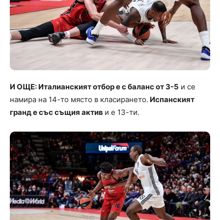
И ОЩЕ: Италианският отбор е с баланс от 3-5
и се
намира на 14-то място в класирането.
Испанският
гранд е със същия актив
и е 13-ти.