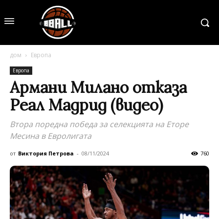
дом
Европа
Европа
Армани Милано отказа
Реал Мадрид (видео)
Втора поредна победа за селекцията на Еторе
Месина в Евролигата
от
Виктория Петрова
-
08/11/2024
760