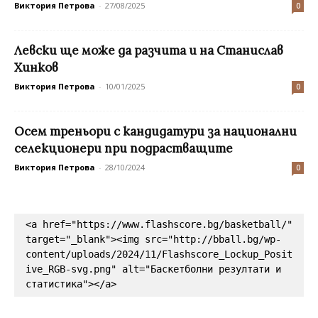
Виктория Петрова
-
27/08/2025
0
Левски ще може да разчита и на Станислав
Хинков
Виктория Петрова
-
10/01/2025
0
Осем треньори с кандидатури за национални
селекционери при подрастващите
Виктория Петрова
-
28/10/2024
0
<a href="https://www.flashscore.bg/basketball/" 
target="_blank"><img src="http://bball.bg/wp-
content/uploads/2024/11/Flashscore_Lockup_Posit
ive_RGB-svg.png" alt="Баскетболни резултати и 
статистика"></a>