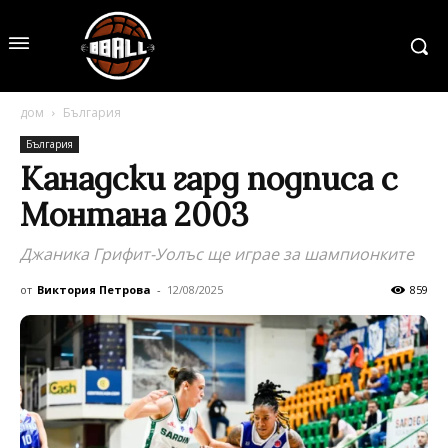
дом
България
България
Канадски гард подписа с
Монтана 2003
Джаника Грифит-Уолъс ще играе за шампионките
от
Виктория Петрова
-
12/08/2025
859