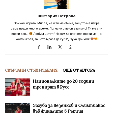
Виктория Петрова
Обичам играта. Мисля, че и тя ме обича, защото ме избра
сама преди много време. Полезни сме си взаимно! Тя ме учи
всеки ден...
Любим цитат: "Искам да спечеля всеки мач, в
който играя, защото мразя да губя", Лука Дончич!
СВЪРЗАНИ С ТЯХ ИЗДЕЛИЯ
ОЩЕ ОТ АВТОРА
Националките до 20 години
тренират в Русе
Загуба за Везенков и Олимпиакос
във финалите в Гърция