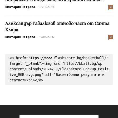
Виктория Петрова
-
15/12/2024
0
Александър Гавалюгов отново част от Санта
Клара
Виктория Петрова
-
17/04/2026
0
<a href="https://www.flashscore.bg/basketball/" 
target="_blank"><img src="http://bball.bg/wp-
content/uploads/2024/11/Flashscore_Lockup_Posit
ive_RGB-svg.png" alt="Баскетболни резултати и 
статистика"></a>