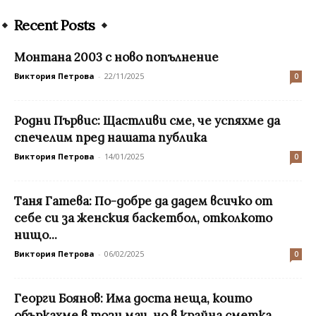
Recent Posts
Монтана 2003 с ново попълнение
Виктория Петрова
-
22/11/2025
0
Родни Първис: Щастливи сме, че успяхме да
спечелим пред нашата публика
Виктория Петрова
-
14/01/2025
0
Таня Гатева: По-добре да дадем всичко от
себе си за женския баскетбол, отколкото
нищо...
Виктория Петрова
-
06/02/2025
0
Георги Боянов: Има доста неща, които
объркахме в този мач, но в крайна сметка...