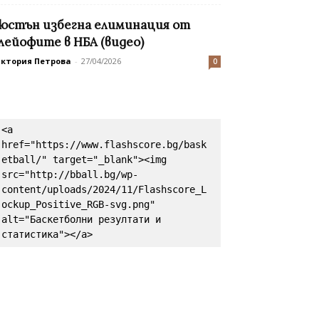
юстън избегна елиминация oт
лейофите в НБА (видео)
иктория Петрова
-
27/04/2026
0
<a 
href="https://www.flashscore.bg/bask
etball/" target="_blank"><img 
src="http://bball.bg/wp-
content/uploads/2024/11/Flashscore_L
ockup_Positive_RGB-svg.png" 
alt="Баскетболни резултати и 
статистика"></a>