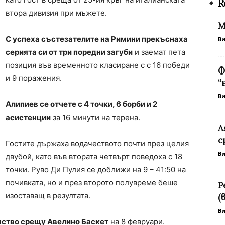
R
втора дивизия при мъжете.
M
С успеха състезателите на Римини прекъснаха
В
серията си от три поредни загуби
и заемат пета
позиция във временното класиране с с 16 победи
Ф
и 9 поражения.
“
В
Алипиев се отчете с 4 точки, 6 борби и 2
асистенции
за 16 минути на терена.
Л
с
Гостите държаха водачеството почти през целия
В
двубой, като във втората четвърт поведоха с 18
точки. Руво Ди Пулия се доближи на 9 – 41:50 на
почивката, но и през второто полувреме беше
Р
изоставащ в резултата.
(
В
нство срещу Авелино Баскет
на 8 февруари.