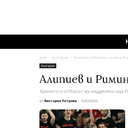
дом
България
Алипиев и Римини с успех в Ит
България
Алипиев и Римин
Крилото и отборът му надделяха над Р
от
Виктория Петрова
-
02/02/2026