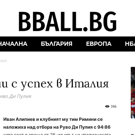
НАЧАЛНА
БЪЛГАРИЯ
ЕВРОПА
НБ
алия
и с успех в Италия
иво Ди Пулия
366
Иван Алипиев и клубният му тим Римини се
наложиха над отбора на Руво Ди Пулия с 94:86
като гост в среща от 25-ия кръг на италианската