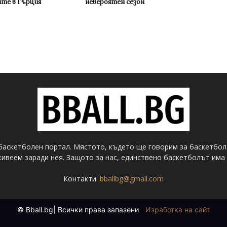
ите в Гърция
невероятен сезон
баскетболен портал. Мястото, където ще говорим за баскетбол
ивеем заради нея. Защото за нас, единствено баскетболът има 
Контакти:
bballbg@gmail.com
© Bball.bg| Всички права запазени
|
Изработка на сайт