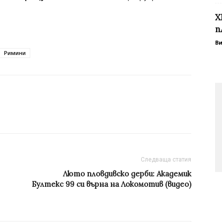
Х
п
В
Римини
Следваща статия
Люто пловдивско дерби: Академик
Бултекс 99 си върна на Локомотив (видео)