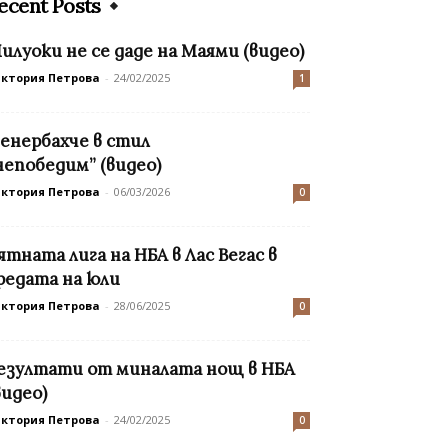
ecent Posts
илуоки не се даде на Маями (видео)
иктория Петрова
-
24/02/2025
1
енербахче в стил
непобедим” (видео)
иктория Петрова
-
06/03/2026
0
ятната лига на НБА в Лас Вегас в
редата на юли
иктория Петрова
-
28/06/2025
0
езултати от миналата нощ в НБА
видео)
иктория Петрова
-
24/02/2025
0