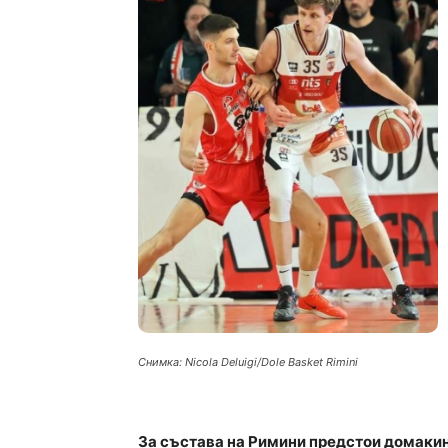
Снимка: Nicola Deluigi/Dole Basket Rimini
За състава на Римини предстои домаки