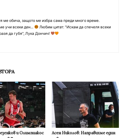
тя ме обича, защото ме избра сама преди много време.
ме учи всеки ден...
Любим цитат: "Искам да спечеля всеки
разя да губя", Лука Дончич!
ВТОРА
Везенков и Олимпиакос
Асен Николов: Направихме един