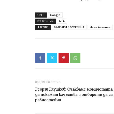
ЧРЕЗ
Google
ИЗТОЧНИК
БТА
ТАГОВЕ
БЪЛГАРИ В ЧУЖБИНА
Иван Алипиев
предишна статия
Георги Глушков: Очакваме момичетата
да покажат качества и отборите да са
равностойни