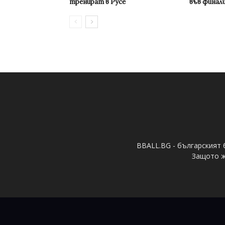
тренират в Русе
във финал
BBALL.BG - българският 
Защото ж