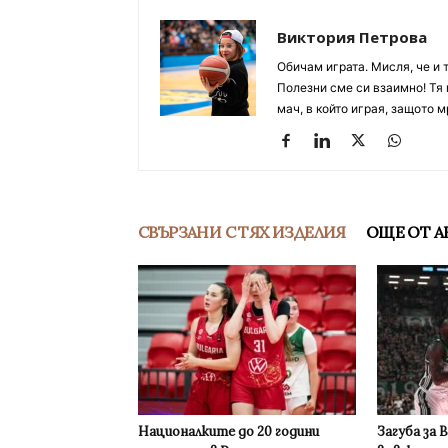
Виктория Петрова
Обичам играта. Мисля, че и 
Полезни сме си взаимно! Тя 
мач, в който играя, защото м
СВЪРЗАНИ С ТЯХ ИЗДЕЛИЯ
ОЩЕ ОТ А
Националките до 20 години
Загуба за 