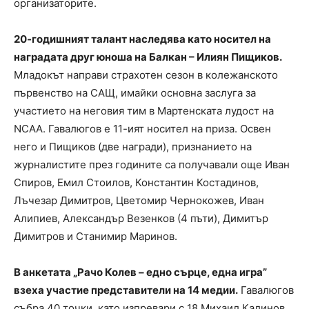
организаторите.
20-годишният талант наследява като носител на
наградата друг юноша на Балкан – Илиян Пищиков.
Младокът направи страхотен сезон в колежанското
първенство на САЩ, имайки основна заслуга за
участието на неговия тим в Мартенската лудост на
NCAA. Гавалюгов е 11-ият носител на приза. Освен
него и Пищиков (две награди), признанието на
журналистите през годините са получавали още Иван
Спиров, Емил Стоилов, Константин Костадинов,
Лъчезар Димитров, Цветомир Чернокожев, Иван
Алипиев, Александър Везенков (4 пъти), Димитър
Димитров и Станимир Маринов.
В анкетата „Рачо Колев – едно сърце, една игра”
взеха участие представители на 14 медии.
Гавалюгов
събра 40 точки, като изпревари с 18 Михаил Калинов