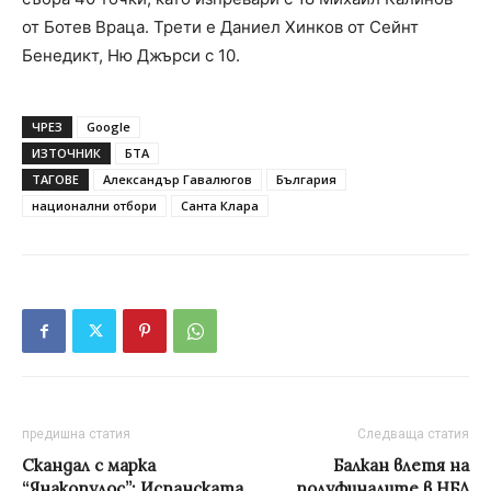
от Ботев Враца. Трети е Даниел Хинков от Сейнт
Бенедикт, Ню Джърси с 10.
ЧРЕЗ
Google
ИЗТОЧНИК
БТА
ТАГОВЕ
Александър Гавалюгов
България
национални отбори
Санта Клара
предишна статия
Следваща статия
Скандал с марка
Балкан влетя на
“Янакопулос”: Испанската
полуфиналите в НБЛ