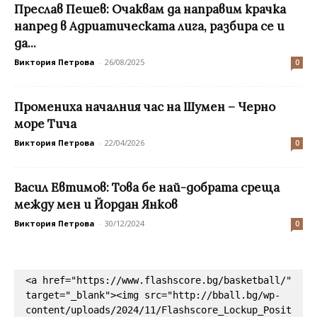
Преслав Пешев: Очаквам да направим крачка
напред в Адриатическата лига, разбира се и
да...
Виктория Петрова
-
26/08/2025
0
Промениха началния час на Шумен – Черно
море Тича
Виктория Петрова
-
22/04/2026
0
Васил Евтимов: Това бе най-добрата среща
между мен и Йордан Янков
Виктория Петрова
-
30/12/2024
0
<a href="https://www.flashscore.bg/basketball/" 
target="_blank"><img src="http://bball.bg/wp-
content/uploads/2024/11/Flashscore_Lockup_Posit