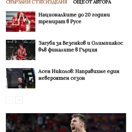
СВЪРЗАНИ С ТЯХ ИЗДЕЛИЯ
ОЩЕ ОТ АВТОРА
Националките до 20 години
тренират в Русе
Загуба за Везенков и Олимпиакос
във финалите в Гърция
Асен Николов: Направихме един
невероятен сезон