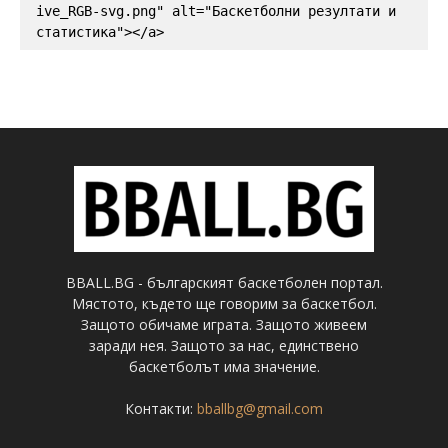
ive_RGB-svg.png" alt="Баскетболни резултати и 
статистика"></a>
BBALL.BG - българският баскетболен портал.
Мястото, където ще говорим за баскетбол.
Защото обичаме играта. Защото живеем
заради нея. Защото за нас, единствено
баскетболът има значение.
Контакти:
bballbg@gmail.com