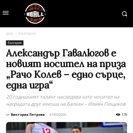
дом
България
България
Александър Гавалюгов е
новият носител на приза
„Рачо Колев – едно сърце,
една игра“
20-годишният талант наследява като носител на
наградата друг юноша на Балкан – Илиян Пищиков
от
Виктория Петрова
-
01/05/2026
176