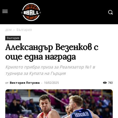
дом
България
България
Александър Везенков с
още една награда
Крилото прибра приза за Реализатор №1 в
турнира за Купата на Гърция
от
Виктория Петрова
-
16/02/2025
743