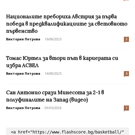
Националите пребориха Австрия за първа
победа в предквалификациите за световното
първенство
Виктория Петрова
-
16/08/2025
3
Томас Юртел за втори път в кариерата си
избра АСВЕЛ
Виктория Петрова
-
14/08/2025
0
Сан Антонио срази Минесота за 2-1 в
полуфиналите на Запад (видео)
Виктория Петрова
-
09/05/2026
1
<a href="https://www.flashscore.bg/basketball/" 