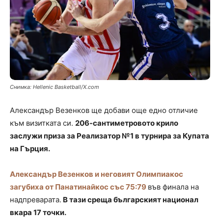
Снимка: Hellenic Basketball/X.com
Александър Везенков ще добави още едно отличие
към визитката си.
206-сантиметровото крило
заслужи приза за Реализатор №1 в турнира за Купата
на Гърция.
Александър Везенков и неговият Олимпиакос
загубиха от Панатинайкос със 75:79
във финала на
надпреварата.
В тази среща българският национал
вкара 17 точки.