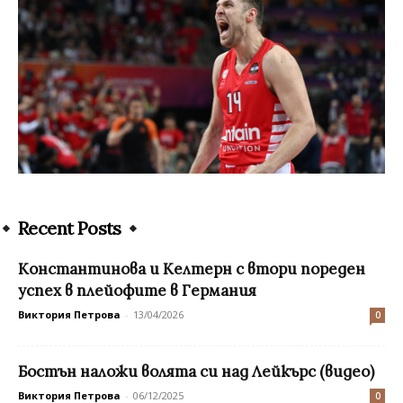
Recent Posts
Константинова и Келтерн с втори пореден
успех в плейофите в Германия
Виктория Петрова
-
13/04/2026
0
Бостън наложи волята си над Лейкърс (видео)
Виктория Петрова
-
06/12/2025
0