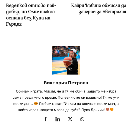
Везенков отново най-
Кайри Ървинг обмисля да
добър, но Олимпиакос
заиграе за Австралия
остана без Купа на
Гърция
Виктория Петрова
Обичам играта. Мисля, че и тя ме обича, защото ме избра
сама преди много време. Полезни сме си взаимно! Тя ме учи
всеки ден...
Любим цитат: "Искам да спечеля всеки мач, в
който играя, защото мразя да губя", Лука Дончич!