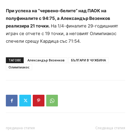
При успеха на “червено-белите” над ПАОК на
полуфиналите с 94:75, а Александър Везенков
реализира 21 точки.
На 1/4-финалите 29-годишният
играч се отчете с 19 точки, а неговият Олимпиакос
спечели срещу Кардица със 71:54.
ТАГОВЕ
Александър Везенков
БЪЛГАРИ В ЧУЖБИНА
Олимпиакос
предишна статия
Следваща статия