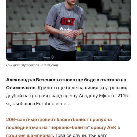
Снимка: Olympiacos B.C./X.com
Александър Везенков отново ще бъде в състава на
Олимпиакос.
Крилото ще бъде на линия за утрешния
двубой на гръцкия гранд срещу Анадолу Ефес от 21.15
ч., съобщава Eurohoops.net.
206-сантиметровият баскетболист пропусна
последния мач на “червено-белите” срещу АЕК в
гръцкия шампионат
.
Това се случи, тъй като