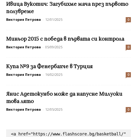
Ивица Вукотич: Загубихме мача през първото
полувреме
Виктория Петрова
-
12/01/2025
0
Миньор 2015 с победа в първата си контрола
Виктория Петрова
-
05/09/2025
0
Купа №9 за Фенербахче в Турция
Виктория Петрова
-
16/02/2025
0
Янис Адетокунбо може да напусне Милуоки
това лято
Виктория Петрова
-
12/05/2025
0
<a href="https://www.flashscore.bg/basketball/" 