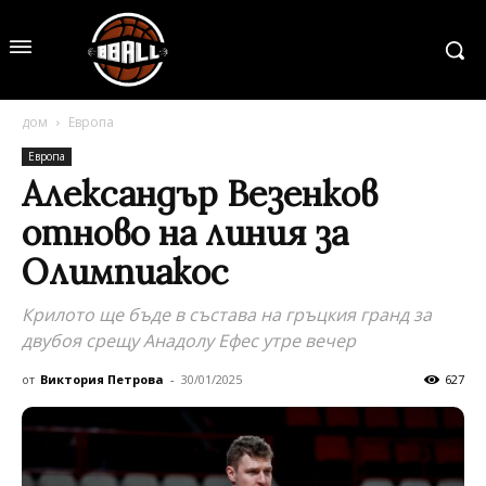
дом
Европа
Европа
Александър Везенков
отново на линия за
Олимпиакос
Крилото ще бъде в състава на гръцкия гранд за
двубоя срещу Анадолу Ефес утре вечер
от
Виктория Петрова
-
30/01/2025
627