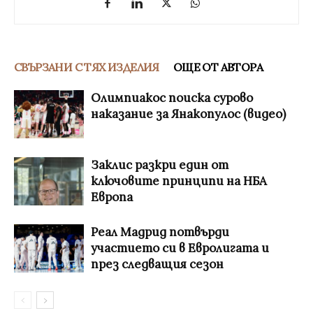
СВЪРЗАНИ С ТЯХ ИЗДЕЛИЯ
ОЩЕ ОТ АВТОРА
Олимпиакос поиска сурово
наказание за Янакопулос (видео)
Заклис разкри един от
ключовите принципи на НБА
Европа
Реал Мадрид потвърди
участието си в Евролигата и
през следващия сезон