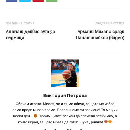
предишна статия
Следваща статия
Антъни Дейвис аут за
Армани Милано срази
седмица
Панатинайкос (видео)
Виктория Петрова
Обичам играта. Мисля, че и тя ме обича, защото ме избра
сама преди много време. Полезни сме си взаимно! Тя ме учи
всеки ден...
Любим цитат: "Искам да спечеля всеки мач, в
който играя, защото мразя да губя", Лука Дончич!