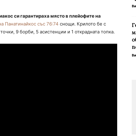
В
акос си гарантираха място в плейофите на
на Панатинайкос със 76:74
снощи. Крилото бе с
Г
точки, 9 борби, 5 асистенции и 1 открадната топка.
м
о
п
В