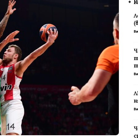
R
Л
(
В
Ч
т
т
В
Л
н
В
Ч
с