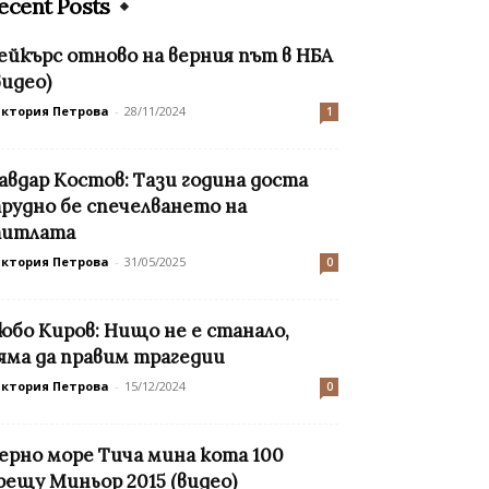
ecent Posts
ейкърс отново на верния път в НБА
видео)
иктория Петрова
-
28/11/2024
1
авдар Костов: Тази година доста
рудно бе спечелването на
итлата
иктория Петрова
-
31/05/2025
0
юбо Киров: Нищо не е станало,
яма да правим трагедии
иктория Петрова
-
15/12/2024
0
ерно море Тича мина кота 100
рещу Миньор 2015 (видео)