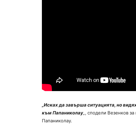
„Исках да завърша ситуацията, но видях
към Папаниколау
„
, сподели Везенков за
Папаниколау.