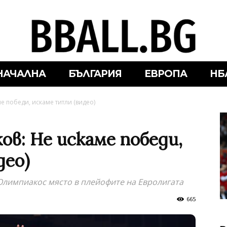
НАЧАЛНА
БЪЛГАРИЯ
ЕВРОПА
НБ
е победи, искаме титли (видео)
ов: Не искаме победи,
део)
Олимпиакос място в плейофите на Евролигата
665