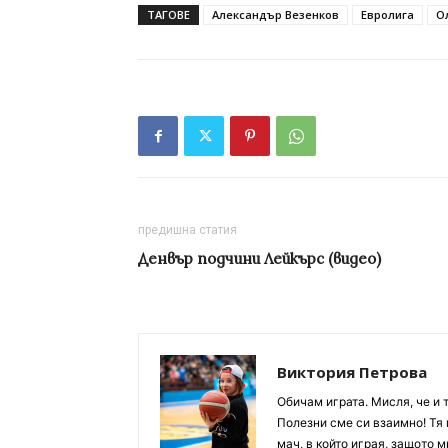
ТАГОВЕ
Александър Везенков
Евролига
О
предишна статия
Денвър подчини Лейкърс (видео)
Виктория Петрова
Обичам играта. Мисля, че и 
Полезни сме си взаимно! Тя 
мач, в който играя, защото м