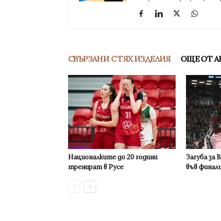
СВЪРЗАНИ С ТЯХ ИЗДЕЛИЯ
ОЩЕ ОТ А
Националките до 20 години
Загуба за 
тренират в Русе
във финал