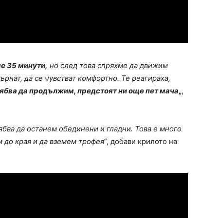
е 35 минути,
но след това спряхме да движим
ърнат, да се чувстват комфортно. Те реагираха,
ябва да продължим, предстоят ни още пет мача
„
,
ябва да останем обединени и гладни. Това е много
м до края и да вземем трофея“
, добави крилото на