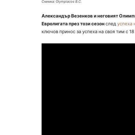
Снимка: Olympiacos B.C.
Александър Везенков и неговият Олимпи
Евролигата през този сезон
след
успеха 
ключов принос за успеха на своя тим с 18 