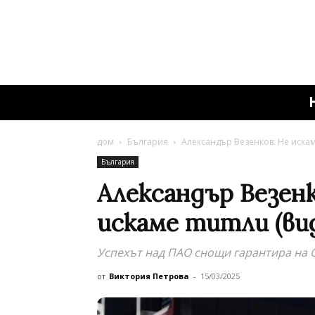
дом
България
Александър Везенков: Не искам
България
Александър Везенк
искаме титли (ви
Успехът над ПАО снощи гарантира на 
от
Виктория Петрова
-
15/03/2025