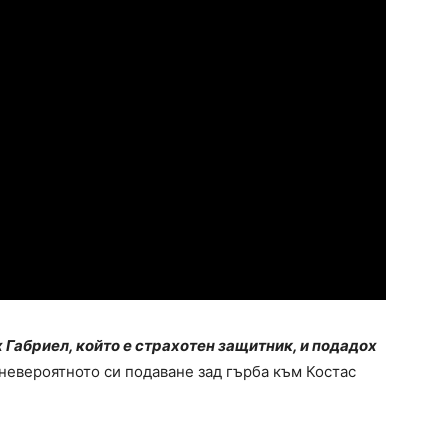
 Габриел, който е страхотен защитник, и подадох
 невероятното си подаване зад гърба към Костас