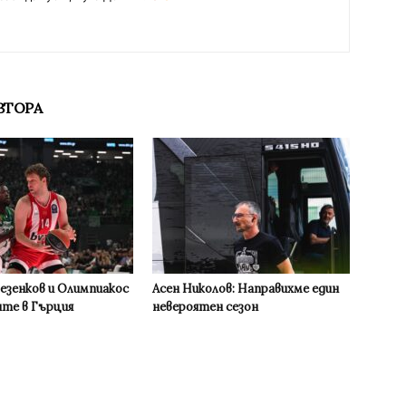
ВТОРА
Везенков и Олимпиакос
Асен Николов: Направихме един
ите в Гърция
невероятен сезон