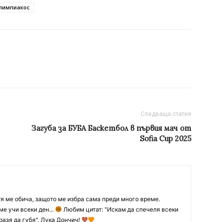
лимпиакос
Следваща статия
Загуба за БУБА Баскетбол в първия мач от
Sofia Cup 2025
тя ме обича, защото ме избра сама преди много време.
ме учи всеки ден...
Любим цитат: "Искам да спечеля всеки
разя да губя", Лука Дончич!