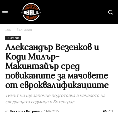
дом
България
България
Александър Везенков и
Коди Милър-
Макинтайър сред
повиканите за мачовете
от евроквалификациите
Тимът ни ще започне подготовка в началото на
следващата седмица в Ботевград
от
Виктория Петрова
-
11/02/2025
763