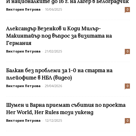
И националките до 16 г. на лагер в Белоградчик
Виктория Петрова
-
10/06/2025
0
Александър Везенков и Коди Милър-
Макинтайър под въпрос за визитата на
Германия
Виктория Петрова
-
21/02/2025
0
Балкан без проблеми за 1-0 на старта на
плейофите в НБЛ (видео)
Виктория Петрова
-
29/04/2026
0
Шумен и Варна приемат събития по проекта
Her World, Her Rules този уикенд
Виктория Петрова
-
12/12/2025
0