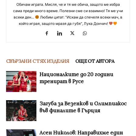
Обичам играта. Мисля, че и тя ме обича, защото ме избра
сама преди много време. Полезни сме си взаимно! Тя ме учи
всеки ден...
Любим цитат: "Искам да спечеля всеки мач, в
който играя, защото мразя да губя", Лука Дончич!
СВЪРЗАНИ С ТЯХ ИЗДЕЛИЯ
ОЩЕ ОТ АВТОРА
Националките до 20 години
тренират в Русе
Загуба за Везенков и Олимпиакос
във финалите в Гърция
Асен Николов: Направихме един