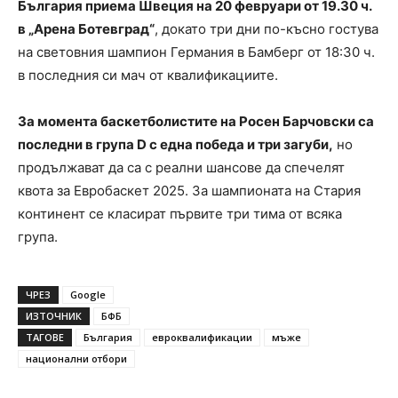
България приема Швеция на 20 февруари от 19.30 ч.
в „Арена Ботевград“
, докато три дни по-късно гостува
на световния шампион Германия в Бамберг от 18:30 ч.
в последния си мач от квалификациите.
За момента баскетболистите на Росен Барчовски са
последни в група D с една победа и три загуби,
но
продължават да са с реални шансове да спечелят
квота за Евробаскет 2025. За шампионата на Стария
континент се класират първите три тима от всяка
група.
ЧРЕЗ
Google
ИЗТОЧНИК
БФБ
ТАГОВЕ
България
евроквалификации
мъже
национални отбори