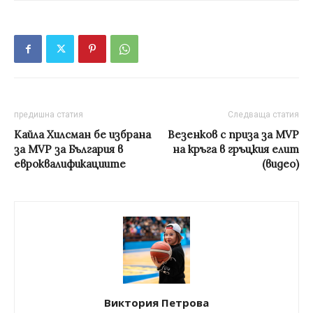
предишна статия
Следваща статия
Кайла Хилсман бе избрана
Везенков с приза за MVP
за МVP за България в
на кръга в гръцкия елит
евроквалификациите
(видео)
Виктория Петрова