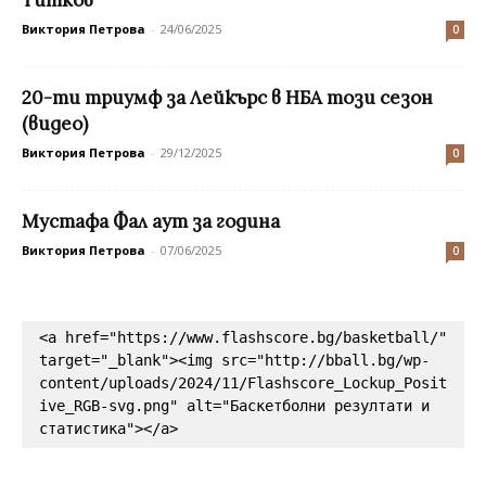
Титков
Виктория Петрова
-
24/06/2025
0
20-ти триумф за Лейкърс в НБА този сезон
(видео)
Виктория Петрова
-
29/12/2025
0
Мустафа Фал аут за година
Виктория Петрова
-
07/06/2025
0
<a href="https://www.flashscore.bg/basketball/" 
target="_blank"><img src="http://bball.bg/wp-
content/uploads/2024/11/Flashscore_Lockup_Posit
ive_RGB-svg.png" alt="Баскетболни резултати и 
статистика"></a>