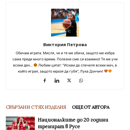
Виктория Петрова
Обичам играта. Мисля, че и тя ме обича, защото ме избра
сама преди много време. Полезни сме си взаимно! Тя ме учи
всеки ден...
Любим цитат: "Искам да спечеля всеки мач, в
който играя, защото мразя да губя", Лука Дончич!
СВЪРЗАНИ С ТЯХ ИЗДЕЛИЯ
ОЩЕ ОТ АВТОРА
Националките до 20 години
тренират в Русе