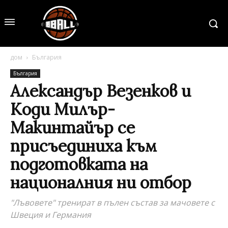
дом
България
България
Александър Везенков и
Коди Милър-
Макинтайър се
присъединиха към
подготовката на
националния ни отбор
"Лъвовете" тренират в пълен състав за мачовете с
Швеция и Германия