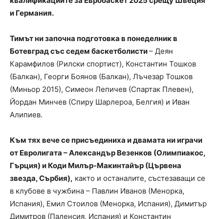
квалификациите за Евробаскет 2025 срещу Швеция
и Германия.
Тимът ни започна подготовка в понеделник в
Ботевград със седем баскетболисти
– Деян
Карамфилов (Рилски спортист), Константин Тошков
(Балкан), Георги Боянов (Балкан), Лъчезар Тошков
(Миньор 2015), Симеон Лепичев (Спартак Плевен),
Йордан Минчев (Спиру Шарлероа, Белгия) и Иван
Алипиев.
Към тях вече се присъединиха и двамата ни играчи
от Евролигата – Александър Везенков (Олимпиакос,
Гърция) и Коди Милър-Макинтайър (Цървена
звезда, Сърбия),
както и останалите, състезаващи се
в клубове в чужбина – Павлин Иванов (Менорка,
Испания), Емил Стоилов (Менорка, Испания), Димитър
Димитров (Паленсия, Испания) и Константин