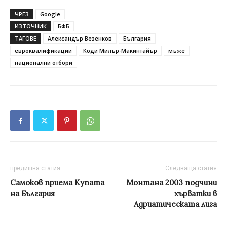
ЧРЕЗ
Google
ИЗТОЧНИК
БФБ
ТАГОВЕ
Александър Везенков
България
евроквалификации
Коди Милър-Макинтайър
мъже
национални отбори
предишна статия
Следваща статия
Самоков приема Купата
Монтана 2003 подчини
на България
хърватки в
Адриатическата лига