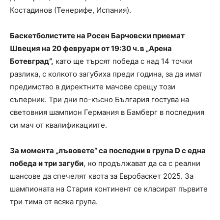
Костадинов (Тенерифе, Испания).
Баскетболистите на Росен Барчовски приемат
Швеция на 20 февруари от 19:30 ч. в „Арена
Ботевград“,
като ще търсят победа с над 14 точки
разлика, с колкото загубиха преди година, за да имат
предимство в директните мачове срещу този
съперник. Три дни по-късно България гостува на
световния шампион Германия в Бамберг в последния
си мач от квалификациите.
За момента „лъвовете“ са последни в група D с една
победа и три загуби
, но продължават да са с реални
шансове да спечелят квота за Евробаскет 2025. За
шампионата на Стария континент се класират първите
три тима от всяка група.