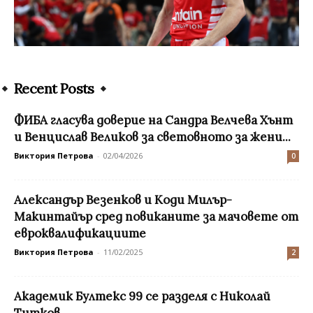
Recent Posts
ФИБА гласува доверие на Сандра Велчева Хънт
и Венцислав Великов за световното за жени...
Виктория Петрова
-
02/04/2026
0
Александър Везенков и Коди Милър-
Макинтайър сред повиканите за мачовете от
евроквалификациите
Виктория Петрова
-
11/02/2025
2
Академик Бултекс 99 се разделя с Николай