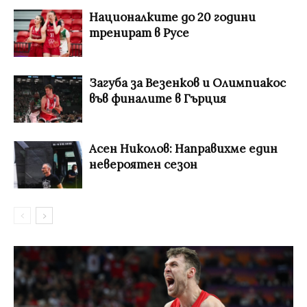
Националките до 20 години
тренират в Русе
Загуба за Везенков и Олимпиакос
във финалите в Гърция
Асен Николов: Направихме един
невероятен сезон