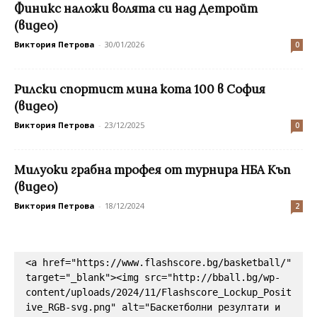
Финикс наложи волята си над Детройт
(видео)
Виктория Петрова
-
30/01/2026
0
Рилски спортист мина кота 100 в София
(видео)
Виктория Петрова
-
23/12/2025
0
Милуоки грабна трофея от турнира НБА Къп
(видео)
Виктория Петрова
-
18/12/2024
2
<a href="https://www.flashscore.bg/basketball/" 
target="_blank"><img src="http://bball.bg/wp-
content/uploads/2024/11/Flashscore_Lockup_Posit
ive_RGB-svg.png" alt="Баскетболни резултати и 