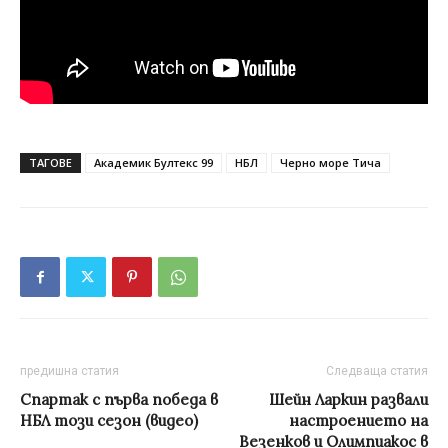
ТАГОВЕ
Академик Бултекс 99
НБЛ
Черно море Тича
предишна статия
Следваща статия
Спартак с първа победа в
Шейн Ларкин развали
НБЛ този сезон (видео)
настроението на
Везенков и Олимпиакос в