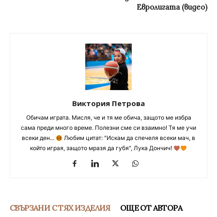
Евролигата (видео)
Виктория Петрова
Обичам играта. Мисля, че и тя ме обича, защото ме избра
сама преди много време. Полезни сме си взаимно! Тя ме учи
всеки ден...
Любим цитат: "Искам да спечеля всеки мач, в
който играя, защото мразя да губя", Лука Дончич!
СВЪРЗАНИ С ТЯХ ИЗДЕЛИЯ
ОЩЕ ОТ АВТОРА