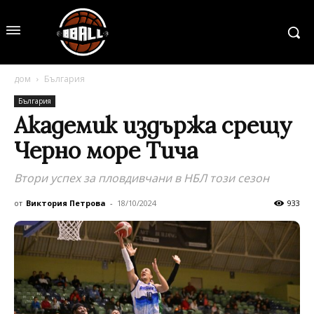
дом
България
България
Академик издържа срещу
Черно море Тича
Втори успех за пловдивчани в НБЛ този сезон
от
Виктория Петрова
-
18/10/2024
933