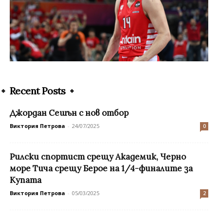
Recent Posts
Джордан Сешън с нов отбор
Виктория Петрова
-
24/07/2025
0
Рилски спортист срещу Академик, Черно
море Тича срещу Берое на 1/4-финалите за
Купата
Виктория Петрова
-
05/03/2025
2