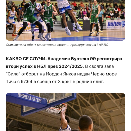
Снимките са обект на авторско право и принадлежат на LAP.BG
КАКВО СЕ СЛУЧИ: Академик Бултекс 99 регистрира
втори успех в НБЛ
през 2024/2025
. В своята зала
“Сила” отборът на Йордан Янков надви Черно море
Тича с 67:64 в среща от 3 кръг в родния елит.