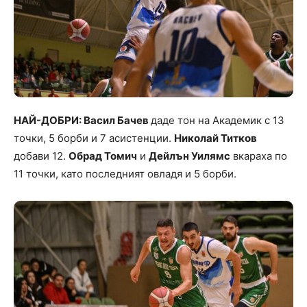
НАЙ-ДОБРИ: Васил Бачев
даде тон на Академик с 13
точки, 5 борби и 7 асистенции.
Николай Титков
добави 12.
Обрад Томич
и
Дейлън Уилямс
вкараха по
11 точки, като последният овладя и 5 борби.