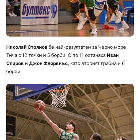
Николай Стоянов
бе най-резултатен за Черно море
Тича с 12 точки и 5 борби. С по 11 останаха
Иван
Спиров
и
Джон Флорвиъс
, като вторият грабна и 6
борби.