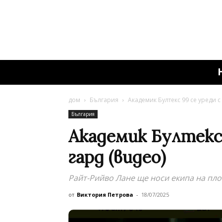
дом
България
Академик Бултекс 99 се уреди с
България
Академик Бултекс
гард (видео)
Райт-Рийво Лане ще носи екипа на пл
от
Виктория Петрова
-
18/07/2025