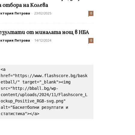
а отбора на Колева
иктория Петрова
-
23/02/2025
0
езултати от миналата нощ в НБА
иктория Петрова
-
14/12/2024
0
<a 
href="https://www.flashscore.bg/bask
etball/" target="_blank"><img 
src="http://bball.bg/wp-
content/uploads/2024/11/Flashscore_L
ockup_Positive_RGB-svg.png" 
alt="Баскетболни резултати и 
статистика"></a>