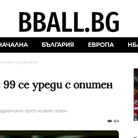
НАЧАЛНА
БЪЛГАРИЯ
ЕВРОПА
НБ
 опитен гард (видео)
 99 се уреди с опитен
овдивчани през новия сезон
604