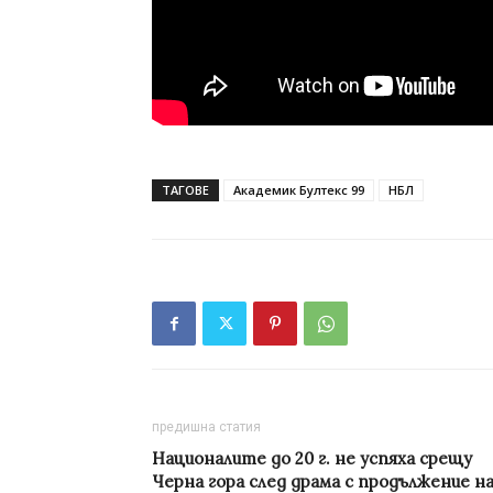
ТАГОВЕ
Академик Бултекс 99
НБЛ
предишна статия
Националите до 20 г. не успяха срещу
Черна гора след драма с продължение н