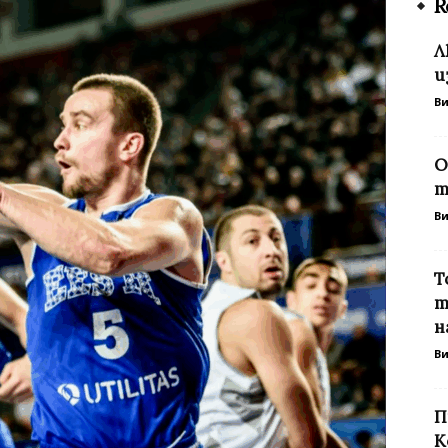
R
Л
и
В
О
т
В
Т
т
н
В
П
К