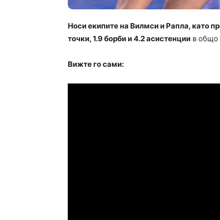
Носи екипите на Вилмси и Рапла, като п
точки, 1.9 борби и 4.2 асистенции
в общо 
Вижте го сами: