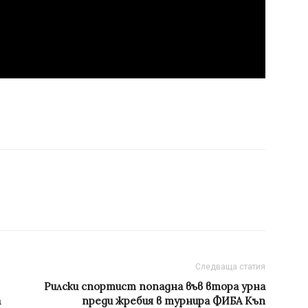
Следваща статия
Рилски спортист попадна във втора урна
а
преди жребия в турнира ФИБА Къп