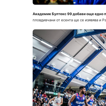
Академик Бултекс 99 добави още едно п
пловдивчани от есента ще се изявява и Ра