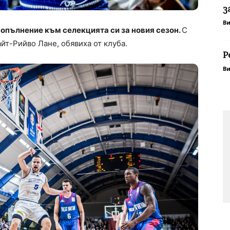
з
В
опълнение към селекцията си за новия сезон.
С
йт-Рийво Лане, обявиха от клуба.
Р
В