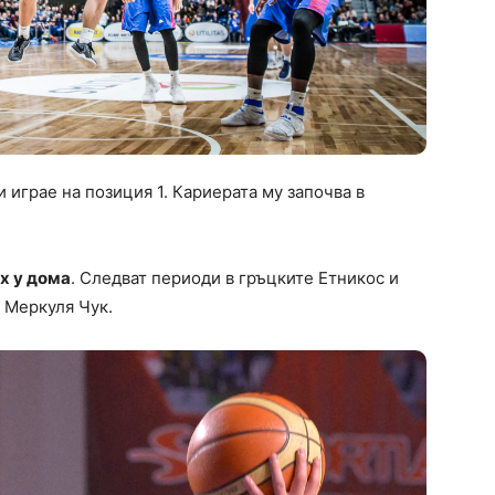
и играе на позиция 1. Кариерата му започва в
х у дома
. Следват периоди в гръцките Етникос и
 Меркуля Чук.