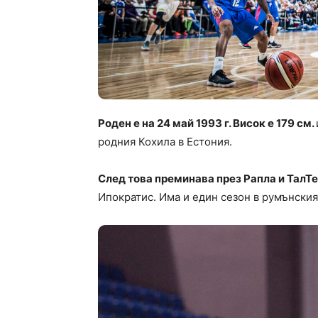
Роден е на 24 май 1993 г. Висок е 179 см.
родния Кохила в Естония.
След това преминава през Рапла и ТалТе
Ипократис. Има и един сезон в румънския