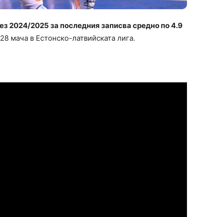
рез 2024/2025 за последния записва средно по 4.9
28 мача в Естонско-латвийската лига.