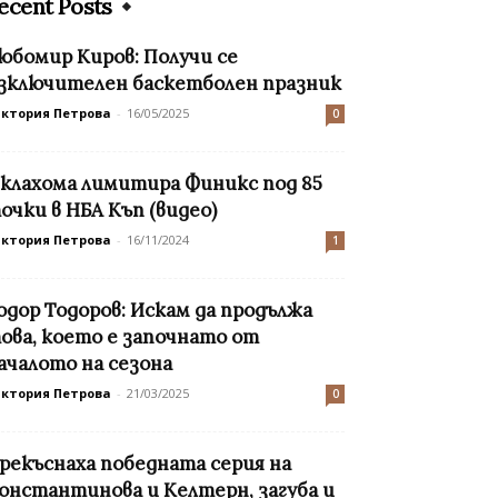
ecent Posts
юбомир Киров: Получи се
зключителен баскетболен празник
иктория Петрова
-
16/05/2025
0
клахома лимитира Финикс под 85
очки в НБА Къп (видео)
иктория Петрова
-
16/11/2024
1
одор Тодоров: Искам да продължа
ова, което е започнато от
ачалото на сезона
иктория Петрова
-
21/03/2025
0
рекъснаха победната серия на
онстантинова и Келтерн, загуба и